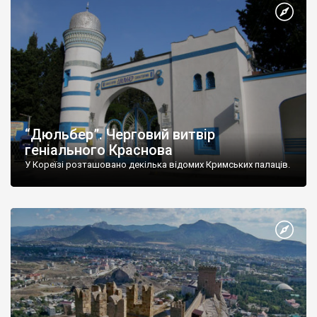
“Дюльбер”. Черговий витвір
геніального Краснова
У Кореїзі розташовано декілька відомих Кримських палаців.