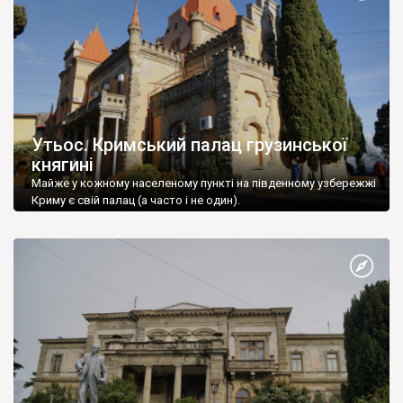
Утьос. Кримський палац грузинської
княгині
Майже у кожному населеному пункті на південному узбережжі
Криму є свій палац (а часто і не один).