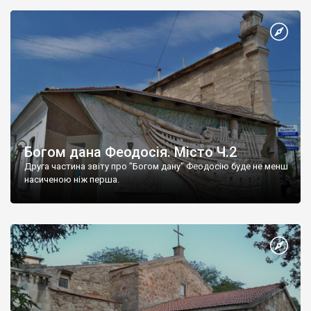
Богом дана Феодосія. Місто Ч.2
Друга частина звіту про "Богом дану" Феодосію буде не менш
насиченою ніж перша.