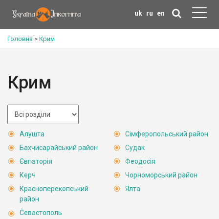
uk
ru
en
Головна
>
Крим
Крим
Алушта
Сімферопольський район
Бахчисарайський район
Судак
Євпаторія
Феодосія
Керч
Чорноморський район
Красноперекопський
Ялта
район
Севастополь