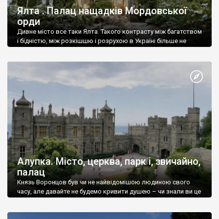
Ялта . Палац нащадків Мордовської
орди
Дивне місто все таки Ялта. Такого контрасту між багатством
і бідністю, між розкішшю і розрухою в Україні більше не
знайдеш.
Алупка. Місто, церква, парк і, звичайно,
палац
Князь Воронцов був чи не найвідомішою людиною свого
часу, але давайте не будемо кривити душею – чи знали ви це
прізвище до відвідин Алупки? Мабуть все таки ні.