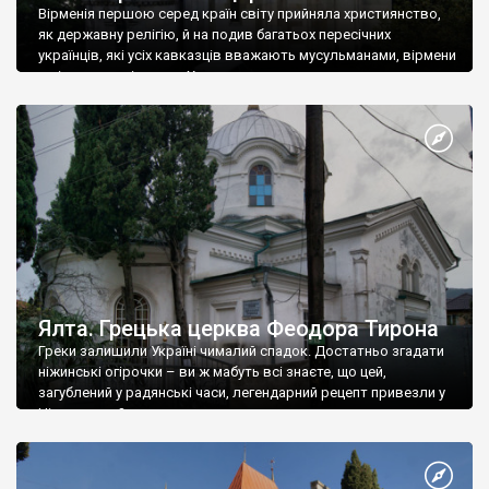
Вірменія першою серед країн світу прийняла християнство,
як державну релігію, й на подив багатьох пересічних
українців, які усіх кавказців вважають мусульманами, вірмени
є відданими вірянами Христа
Ялта. Грецька церква Феодора Тирона
Греки залишили Україні чималий спадок. Достатньо згадати
ніжинські огірочки – ви ж мабуть всі знаєте, що цей,
загублений у радянські часи, легендарний рецепт привезли у
Ніжин греки?