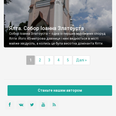
Ялта. Собор Іоанна Златоуста
Собор Іоанна Златоуста – одна із перших мурованих споруд
Ялти. Його 45-метрова дзвіниця і нині видніється в місті
майже звідусіль, а колись це була висотна домінанта Ялти.
1
2
3
4
5
Далі »
Станьте нашим автором