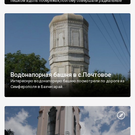
пешком вдоль побережья,поэтому совершали радиальные
вылазки из Оленевки.
Водонапорная башня в с.Почтовое
Интересную водонапорную башню посмотрели по дороге из
Симферополя в Бахчисарай.