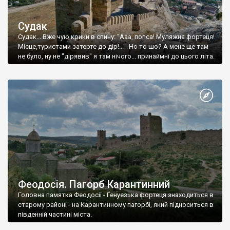
Судак
Судак... Вже чую крики в спину: "Ааа, попса! Муляжна фортеця!
Місце,туристами затерте до дір!..." Но то шо? А мене ще там
не було, ну не "дірявив" я там нічого... принаймні до цього літа.
Феодосія. Пагорб Карантинний
Головна памятка Феодосії - Генуезька фортеця знаходиться в
старому районі - на Карантинному пагорбі, який підноситься в
південній частині міста.