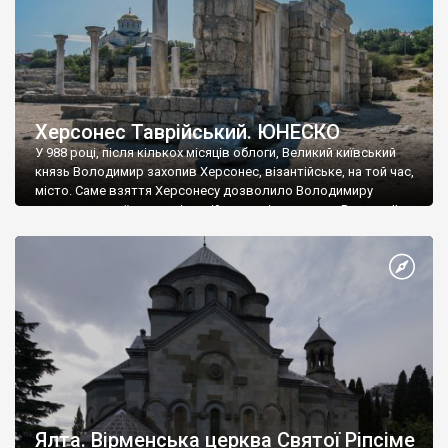
Херсонес Таврійський. ЮНЕСКО
У 988 році, після кількох місяців облоги, Великий київський
князь Володимир захопив Херсонес, візантійське, на той час,
місто. Саме взяття Херсонесу дозволило Володимиру
диктувати свої умови візантійському імператору Василю ІІ, та
одружитися з його дочкою Ганною. Цього ж року, в
Херсонесі Володимир-язичник, став Василем-християнином.
А потім було Хрещення Русі. На честь Херсонесу Таврійського
названо місто […]
Ялта. Вірменська церква Святої Ріпсіме