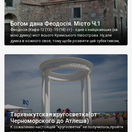
Богом дана Феодосія. Місто Ч.1
Феодосія (Кафа-12 (13) -15 (18) ст) - одне з найцікавіших (на
мою думку) міст всього Кримського півострова .Ну,але
думка в кожного своя, тому щоби розвіяти цей субєктивізм,
запрошую відвідати це
Тарханкутская кругосветка(от
Черноморского до Атлеша)
К сожалению настоящей "кругосветки" не получилось,пройти