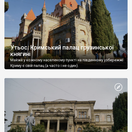
Утьос. Кримський палац грузинської
княгині
Майже у кожному населеному пункті на південному узбережжі
Криму є свій палац (а часто і не один).