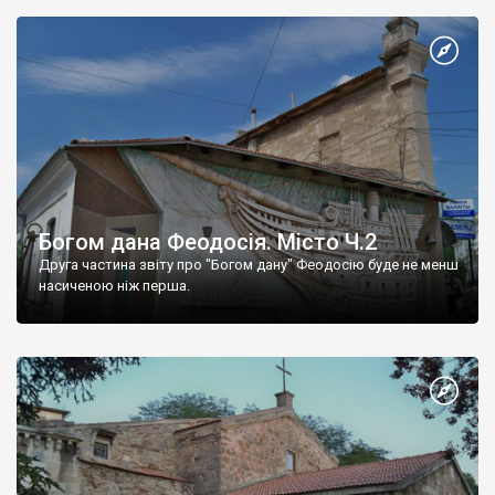
Богом дана Феодосія. Місто Ч.2
Друга частина звіту про "Богом дану" Феодосію буде не менш
насиченою ніж перша.