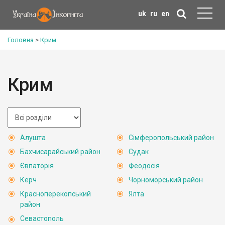
uk
ru
en
Головна
>
Крим
Крим
Алушта
Сімферопольський район
Бахчисарайський район
Судак
Євпаторія
Феодосія
Керч
Чорноморський район
Красноперекопський
Ялта
район
Севастополь