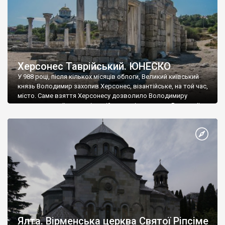
Херсонес Таврійський. ЮНЕСКО
У 988 році, після кількох місяців облоги, Великий київський
князь Володимир захопив Херсонес, візантійське, на той час,
місто. Саме взяття Херсонесу дозволило Володимиру
диктувати свої умови візантійському імператору Василю ІІ, та
одружитися з його дочкою Ганною. Цього ж року, в
Херсонесі Володимир-язичник, став Василем-християнином.
А потім було Хрещення Русі. На честь Херсонесу Таврійського
названо місто […]
Ялта. Вірменська церква Святої Ріпсіме