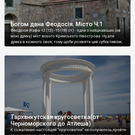
Богом дана Феодосія. Місто Ч.1
Феодосія (Кафа-12 (13) -15 (18) ст) - одне з найцікавіших (на
мою думку) міст всього Кримського півострова .Ну,але
думка в кожного своя, тому щоби розвіяти цей субєктивізм,
запрошую відвідати це
Тарханкутская кругосветка(от
Черноморского до Атлеша)
К сожалению настоящей "кругосветки" не получилось,пройти