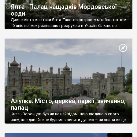
Ялта . Палац нащадків Мордовської
орди
Дивне місто все таки Ялта. Такого контрасту між багатством
і бідністю, між розкішшю і розрухою в Україні більше не
знайдеш.
Алупка. Місто, церква, парк і, звичайно,
палац
Князь Воронцов був чи не найвідомішою людиною свого
часу, але давайте не будемо кривити душею – чи знали ви це
прізвище до відвідин Алупки? Мабуть все таки ні.