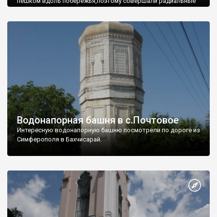
пешком вдоль побережья,поэтому совершали радиальные
вылазки из Оленевки.
Водонапорная башня в с.Почтовое
Интересную водонапорную башню посмотрели по дороге из
Симферополя в Бахчисарай.