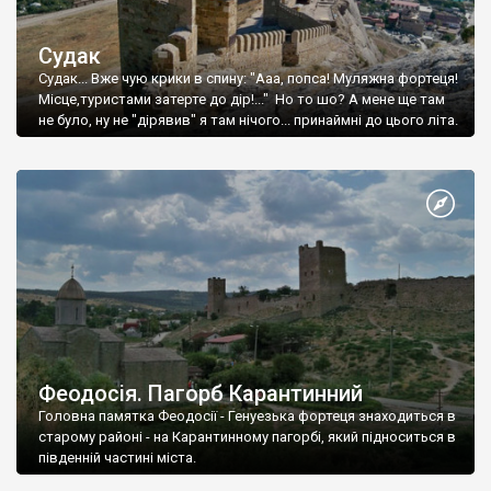
Судак
Судак... Вже чую крики в спину: "Ааа, попса! Муляжна фортеця!
Місце,туристами затерте до дір!..." Но то шо? А мене ще там
не було, ну не "дірявив" я там нічого... принаймні до цього літа.
Феодосія. Пагорб Карантинний
Головна памятка Феодосії - Генуезька фортеця знаходиться в
старому районі - на Карантинному пагорбі, який підноситься в
південній частині міста.