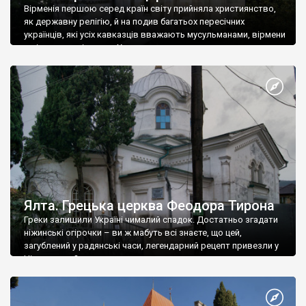
Вірменія першою серед країн світу прийняла християнство,
як державну релігію, й на подив багатьох пересічних
українців, які усіх кавказців вважають мусульманами, вірмени
є відданими вірянами Христа
Ялта. Грецька церква Феодора Тирона
Греки залишили Україні чималий спадок. Достатньо згадати
ніжинські огірочки – ви ж мабуть всі знаєте, що цей,
загублений у радянські часи, легендарний рецепт привезли у
Ніжин греки?