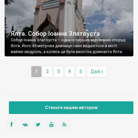
Ялта. Собор Іоанна Златоуста
Собор Іоанна Златоуста – одна із перших мурованих споруд
Ялти. Його 45-метрова дзвіниця і нині видніється в місті
майже звідусіль, а колись це була висотна домінанта Ялти.
1
2
3
4
5
Далі »
Станьте нашим автором