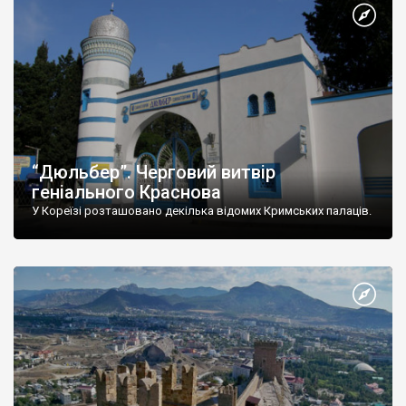
“Дюльбер”. Черговий витвір
геніального Краснова
У Кореїзі розташовано декілька відомих Кримських палаців.