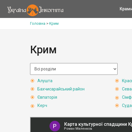
Крам
Головна
>
Крим
Крим
Алушта
Крас
Бахчисарайський район
Сева
Євпаторія
Сімф
Керч
Суда