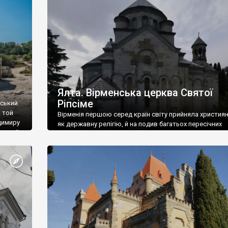
ефактів
називаються «повстяками» (postaki)…” “Вино. Крим
єкту
виробляє відмінне вино і його вдосталь: воно все ду
го».
легке біле і дуже […]
ти та
Ялта. Вірменська церква Святої
Ріпсіме
вський
 той
Вірменія першою серед країн світу прийняла христия
димиру
як державну релігію, й на подив багатьох пересічних
илю ІІ,
українців, які усіх кавказців вважають мусульманами,
 в
вірмени є відданими вірянами Христа