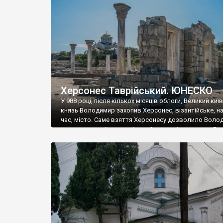
музею «Новгородський музей-заповідник» сотні арт
візантійської доби. Раритети викрадені з фондів об’
культурної спадщини ЮНЕСКО «Херсонеса Таврійсько
Офіційно – на виставку «Золото Візантії», але експер
влада в Україні вважають це лише […]
Херсонес Таврійський. ЮНЕСКО
У 988 році, після кількох місяців облоги, Великий киї
князь Володимир захопив Херсонес, візантійське, на
час, місто. Саме взяття Херсонесу дозволило Воло
диктувати свої умови візантійському імператору Вас
та одружитися з його дочкою Ганною. Цього ж року,
Херсонесі Володимир-язичник, став Василем-
християнином. А потім було Хрещення Русі. На честь
Херсонесу Таврійського названо місто […]