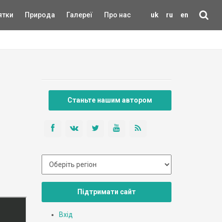
ятки
Природа
Галереї
Про нас
uk
ru
en
Станьте нашим автором
Підтримати сайт
Вхід