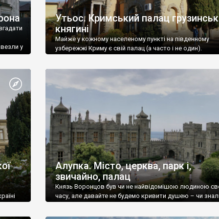
рона
Утьос. Кримський палац грузинськ
княгині
згадати
Майже у кожному населеному пункті на південному
ивезли у
узбережжі Криму є свій палац (а часто і не один).
ої
Алупка. Місто, церква, парк і,
звичайно, палац
Князь Воронцов був чи не найвідомішою людиною св
раїні
часу, але давайте не будемо кривити душею – чи знал
це прізвище до відвідин Алупки? Мабуть все таки ні.