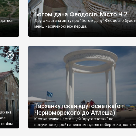
Богом дана Феодосія. Місто Ч.2
одиться
Друга частина звіту про "Богом дану" Феодосію буде 
менш насиченою ніж перша.
Тарханкутская кругосветка(от
Черноморского до Атлеша)
ших (на
але
К сожалению настоящей "кругосветки" не
тивізм,
получилось,пройти пешком вдоль побережья,поэтом
совершали радиальные вылазки из Оленевки.