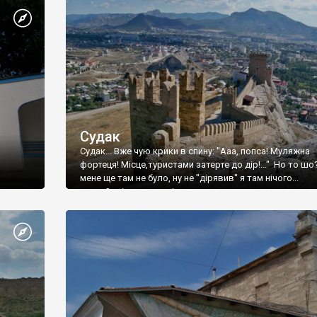
Судак
Судак... Вже чую крики в спину: "Ааа, попса! Муляжна
фортеця! Місце,туристами затерте до дір!..." Но то шо
мене ще там не було, ну не "дірявив" я там нічого...
принаймні до цього літа.