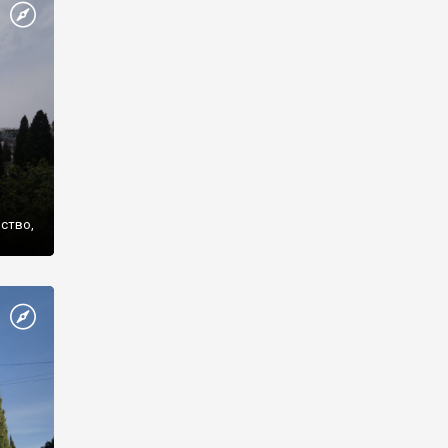
же
нство,