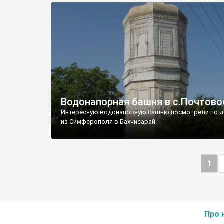
Водонапорная башня в с.Почтово
Интересную водонапорную башню посмотрели по д
из Симферополя в Бахчисарай.
1
Про 