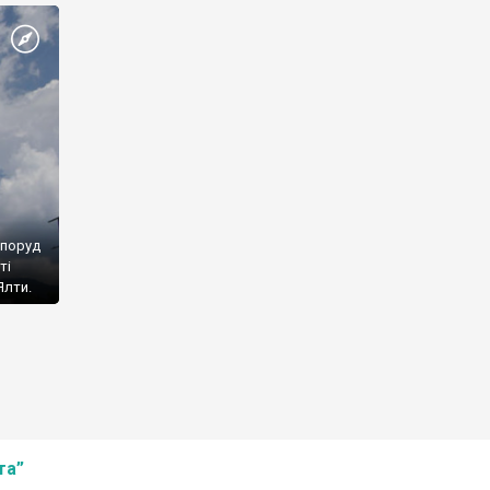
споруд
ті
Ялти.
та”