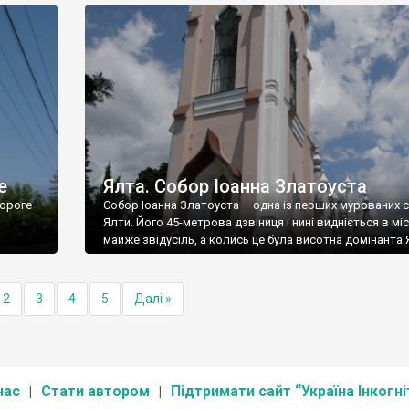
е
Ялта. Собор Іоанна Златоуста
ороге
Собор Іоанна Златоуста – одна із перших мурованих 
Ялти. Його 45-метрова дзвіниця і нині видніється в міс
майже звідусіль, а колись це була висотна домінанта 
2
3
4
5
Далі »
нас
Стати автором
Підтримати сайт “Україна Інкогні