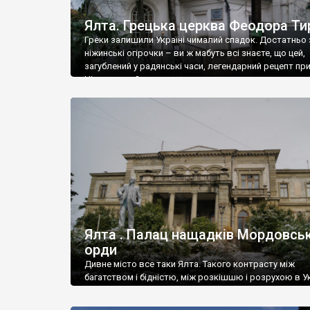
Ялта. Грецька церква Феодора Ти
Греки залишили Україні чималий спадок. Достатньо 
ніжинські огірочки – ви ж мабуть всі знаєте, що цей,
загублений у радянські часи, легендарний рецепт пр
Ніжин греки?
Ялта . Палац нащадків Мордовськ
орди
Дивне місто все таки Ялта. Такого контрасту між
багатством і бідністю, між розкішшю і розрухою в Ук
більше не знайдеш.