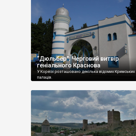
“Дюльбер”. Черговий витвір
геніального Краснова
У Кореїзі розташовано декілька відомих Кримських
палаців.