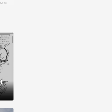
им та
ора і
є
го типу,
ей-
рний
ста:
 райони
від 2
I
і,
рукти,
 котрі