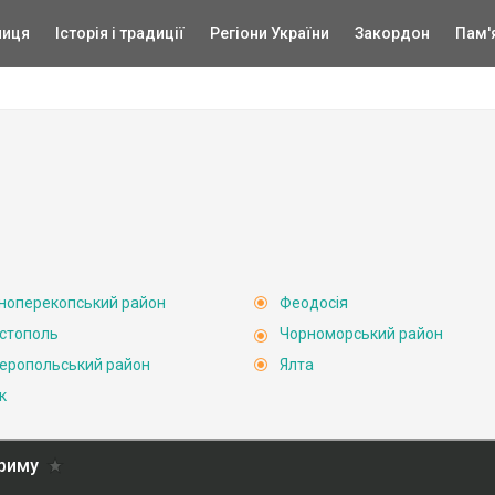
ниця
Історія і традиції
Регіони України
Закордон
Пам'
ноперекопський район
Феодосія
стополь
Чорноморський район
еропольський район
Ялта
к