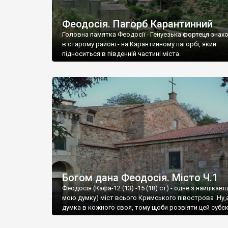
Феодосія. Пагорб Карантинний
Головна памятка Феодосії - Генуезька фортеця знах
в старому районі - на Карантинному пагорбі, який
підноситься в південній частині міста.
Богом дана Феодосія. Місто Ч.1
Феодосія (Кафа-12 (13) -15 (18) ст) - одне з найцікаві
мою думку) міст всього Кримського півострова .Ну,
думка в кожного своя, тому щоби розвіяти цей субєк
запрошую відвідати це