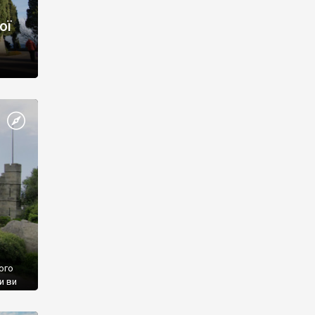
ої
ого
и ви