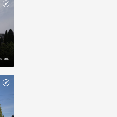
же
нство,