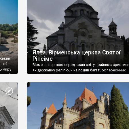
ефактів
називаються «повстяками» (postaki)…” “Вино. Крим
єкту
виробляє відмінне вино і його вдосталь: воно все ду
го».
легке біле і дуже […]
ти та
Ялта. Вірменська церква Святої
Ріпсіме
вський
 той
Вірменія першою серед країн світу прийняла христия
димиру
як державну релігію, й на подив багатьох пересічних
илю ІІ,
українців, які усіх кавказців вважають мусульманами,
 в
вірмени є відданими вірянами Христа