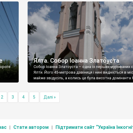
е
Ялта. Собор Іоанна Златоуста
ороге
Собор Іоанна Златоуста – одна із перших мурованих 
Ялти. Його 45-метрова дзвіниця і нині видніється в міс
майже звідусіль, а колись це була висотна домінанта 
2
3
4
5
Далі »
нас
Стати автором
Підтримати сайт “Україна Інкогні