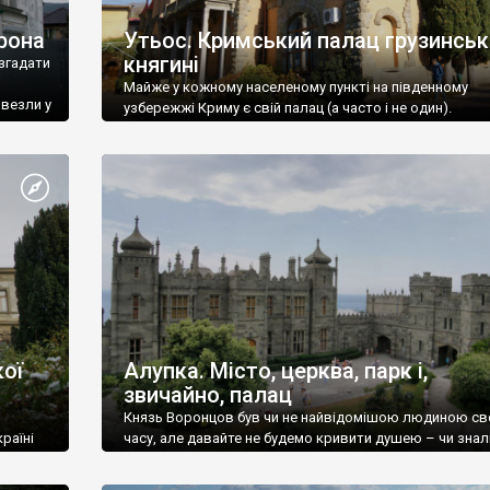
рона
Утьос. Кримський палац грузинськ
княгині
згадати
Майже у кожному населеному пункті на південному
ивезли у
узбережжі Криму є свій палац (а часто і не один).
ої
Алупка. Місто, церква, парк і,
звичайно, палац
Князь Воронцов був чи не найвідомішою людиною св
раїні
часу, але давайте не будемо кривити душею – чи знал
це прізвище до відвідин Алупки? Мабуть все таки ні.