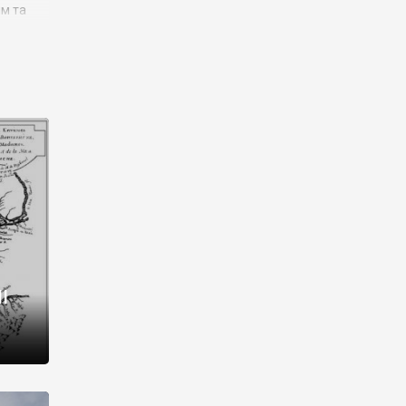
им та
ора і
є
го типу,
ей-
рний
ста:
 райони
від 2
I
і,
рукти,
 котрі