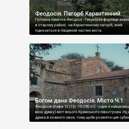
Феодосія. Пагорб Карантинний
Головна памятка Феодосії - Генуезька фортеця знах
в старому районі - на Карантинному пагорбі, який
підноситься в південній частині міста.
Богом дана Феодосія. Місто Ч.1
Феодосія (Кафа-12 (13) -15 (18) ст) - одне з найцікаві
мою думку) міст всього Кримського півострова .Ну,
думка в кожного своя, тому щоби розвіяти цей субєк
запрошую відвідати це