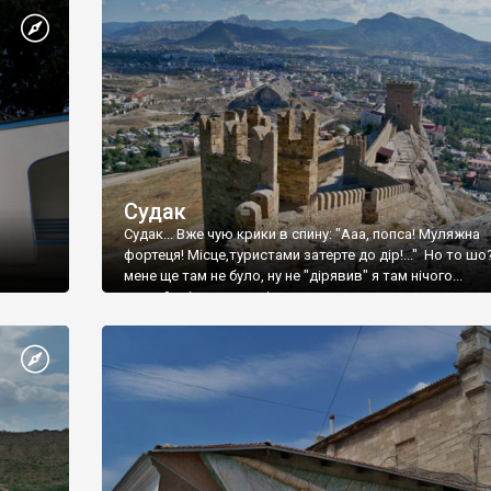
Судак
Судак... Вже чую крики в спину: "Ааа, попса! Муляжна
фортеця! Місце,туристами затерте до дір!..." Но то шо
мене ще там не було, ну не "дірявив" я там нічого...
принаймні до цього літа.