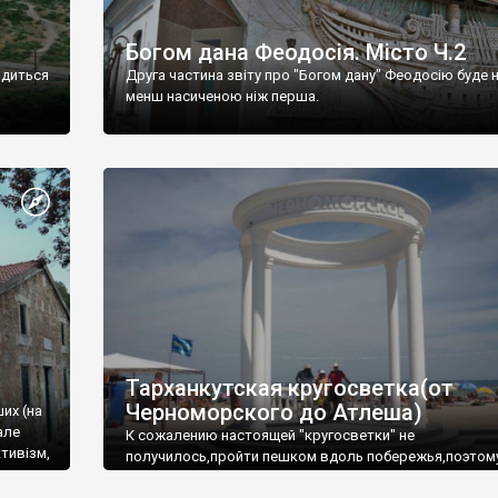
Богом дана Феодосія. Місто Ч.2
одиться
Друга частина звіту про "Богом дану" Феодосію буде 
менш насиченою ніж перша.
Тарханкутская кругосветка(от
Черноморского до Атлеша)
ших (на
але
К сожалению настоящей "кругосветки" не
тивізм,
получилось,пройти пешком вдоль побережья,поэтом
совершали радиальные вылазки из Оленевки.