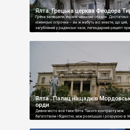
Ялта. Грецька церква Феодора Ти
Греки залишили Україні чималий спадок. Достатньо 
ніжинські огірочки – ви ж мабуть всі знаєте, що цей,
загублений у радянські часи, легендарний рецепт пр
Ніжин греки?
Ялта . Палац нащадків Мордовськ
орди
Дивне місто все таки Ялта. Такого контрасту між
багатством і бідністю, між розкішшю і розрухою в Ук
більше не знайдеш.