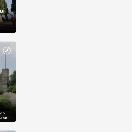
ої
ого
и ви