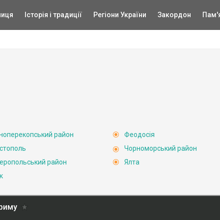
ниця
Історія і традиції
Регіони України
Закордон
Пам'
ноперекопський район
Феодосія
стополь
Чорноморський район
еропольський район
Ялта
к