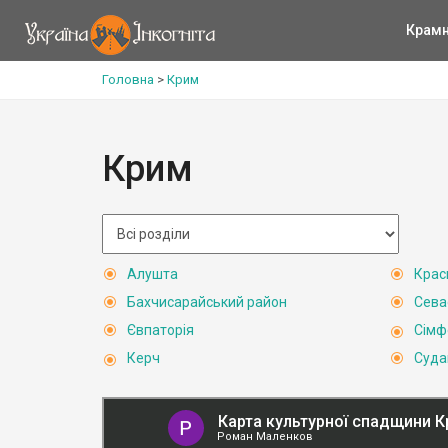
Крам
Головна
>
Крим
Крим
Алушта
Крас
Бахчисарайський район
Сева
Євпаторія
Сімф
Керч
Суда