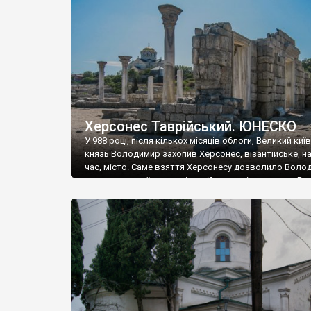
музею «Новгородський музей-заповідник» сотні арт
візантійської доби. Раритети викрадені з фондів об’
культурної спадщини ЮНЕСКО «Херсонеса Таврійсько
Офіційно – на виставку «Золото Візантії», але експер
влада в Україні вважають це лише […]
Херсонес Таврійський. ЮНЕСКО
У 988 році, після кількох місяців облоги, Великий киї
князь Володимир захопив Херсонес, візантійське, на
час, місто. Саме взяття Херсонесу дозволило Воло
диктувати свої умови візантійському імператору Вас
та одружитися з його дочкою Ганною. Цього ж року,
Херсонесі Володимир-язичник, став Василем-
християнином. А потім було Хрещення Русі. На честь
Херсонесу Таврійського названо місто […]