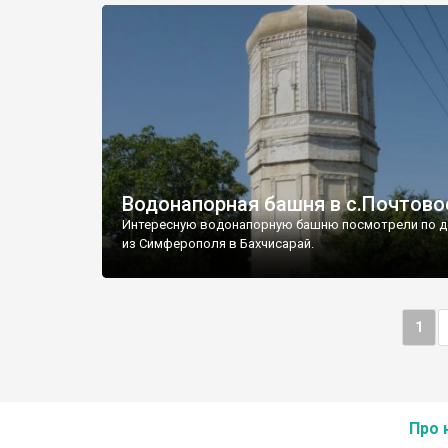
Водонапорная башня в с.Почтово
Интересную водонапорную башню посмотрели по д
из Симферополя в Бахчисарай.
1
Про 