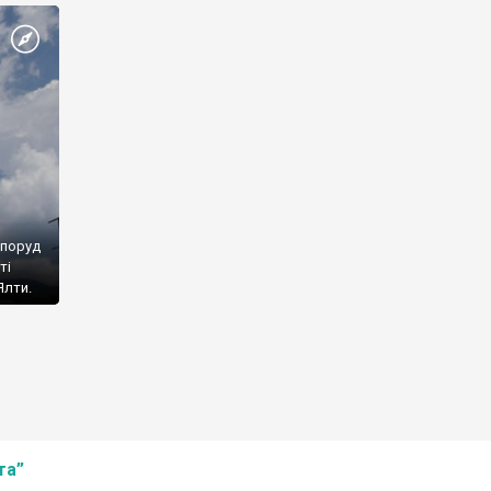
споруд
ті
Ялти.
та”