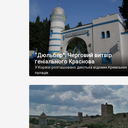
“Дюльбер”. Черговий витвір
геніального Краснова
У Кореїзі розташовано декілька відомих Кримських
палаців.