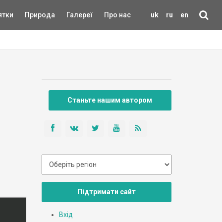
ятки
Природа
Галереї
Про нас
uk
ru
en
Станьте нашим автором
Підтримати сайт
Вхід