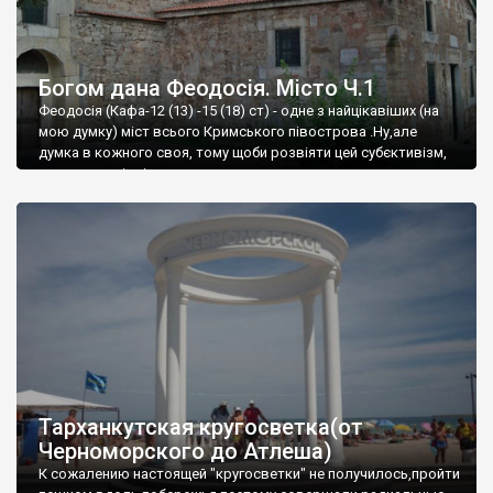
Богом дана Феодосія. Місто Ч.1
Феодосія (Кафа-12 (13) -15 (18) ст) - одне з найцікавіших (на
мою думку) міст всього Кримського півострова .Ну,але
думка в кожного своя, тому щоби розвіяти цей субєктивізм,
запрошую відвідати це
Тарханкутская кругосветка(от
Черноморского до Атлеша)
К сожалению настоящей "кругосветки" не получилось,пройти