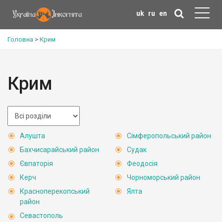
uk
ru
en
Головна
>
Крим
Крим
Алушта
Сімферопольський район
Бахчисарайський район
Судак
Євпаторія
Феодосія
Керч
Чорноморський район
Красноперекопський
Ялта
район
Севастополь