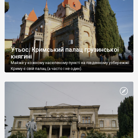
Утьос. Кримський палац грузинської
княгині
Майже у кожному населеному пункті на південному узбережжі
Криму є свій палац (а часто і не один).