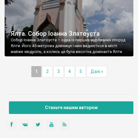
Ялта. Собор Іоанна Златоуста
Собор Іоанна Златоуста – одна із перших мурованих споруд
Ялти. Його 45-метрова дзвіниця і нині видніється в місті
майже звідусіль, а колись це була висотна домінанта Ялти.
1
2
3
4
5
Далі »
Станьте нашим автором