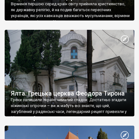
Вірменія першою серед країн світу прийняла християнство,
як державну релігію, й на подив багатьох пересічних
українців, які усіх кавказців вважають мусульманами, вірмени
є відданими вірянами Христа
Ялта. Грецька церква Феодора Тирона
Греки залишили Україні чималий спадок. Достатньо згадати
ніжинські огірочки – ви ж мабуть всі знаєте, що цей,
загублений у радянські часи, легендарний рецепт привезли у
Ніжин греки?