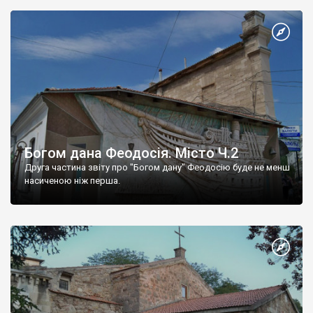
Богом дана Феодосія. Місто Ч.2
Друга частина звіту про "Богом дану" Феодосію буде не менш
насиченою ніж перша.