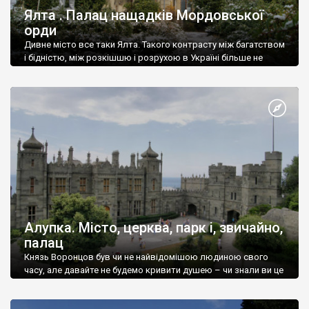
Ялта . Палац нащадків Мордовської
орди
Дивне місто все таки Ялта. Такого контрасту між багатством
і бідністю, між розкішшю і розрухою в Україні більше не
знайдеш.
Алупка. Місто, церква, парк і, звичайно,
палац
Князь Воронцов був чи не найвідомішою людиною свого
часу, але давайте не будемо кривити душею – чи знали ви це
прізвище до відвідин Алупки? Мабуть все таки ні.