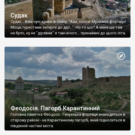
Судак
Судак... Вже чую крики в спину: "Ааа, попса! Муляжна фортеця!
Місце,туристами затерте до дір!..." Но то шо? А мене ще там
не було, ну не "дірявив" я там нічого... принаймні до цього літа.
Феодосія. Пагорб Карантинний
Головна памятка Феодосії - Генуезька фортеця знаходиться в
старому районі - на Карантинному пагорбі, який підноситься в
південній частині міста.