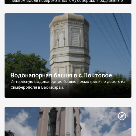
пешком вдоль побережья,поэтому совершали радиальные
вылазки из Оленевки.
Водонапорная башня в с.Почтовое
Интересную водонапорную башню посмотрели по дороге из
Симферополя в Бахчисарай.