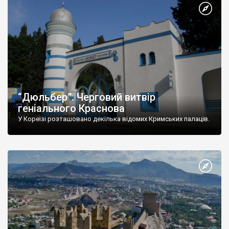
“Дюльбер”. Черговий витвір
геніального Краснова
У Кореїзі розташовано декілька відомих Кримських палаців.