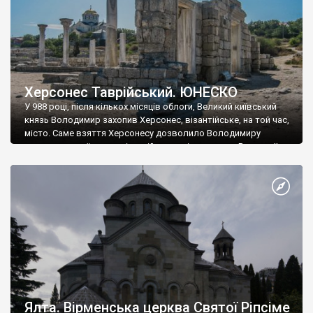
Херсонес Таврійський. ЮНЕСКО
У 988 році, після кількох місяців облоги, Великий київський
князь Володимир захопив Херсонес, візантійське, на той час,
місто. Саме взяття Херсонесу дозволило Володимиру
диктувати свої умови візантійському імператору Василю ІІ, та
одружитися з його дочкою Ганною. Цього ж року, в
Херсонесі Володимир-язичник, став Василем-християнином.
А потім було Хрещення Русі. На честь Херсонесу Таврійського
названо місто […]
Ялта. Вірменська церква Святої Ріпсіме