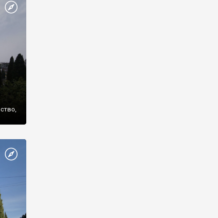
же
нство,