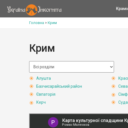
Крам
Головна
>
Крим
Крим
Алушта
Крас
Бахчисарайський район
Сева
Євпаторія
Сімф
Керч
Суда