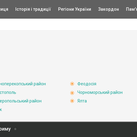
ниця
Історія і традиції
Регіони України
Закордон
Пам'
ноперекопський район
Феодосія
стополь
Чорноморський район
еропольський район
Ялта
к