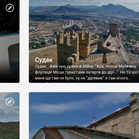
Судак
Судак... Вже чую крики в спину: "Ааа, попса! Муляжна
фортеця! Місце,туристами затерте до дір!..." Но то шо
мене ще там не було, ну не "дірявив" я там нічого...
принаймні до цього літа.