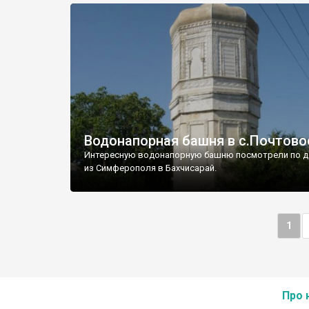
Водонапорная башня в с.Почтово
Интересную водонапорную башню посмотрели по д
из Симферополя в Бахчисарай.
1
Про 