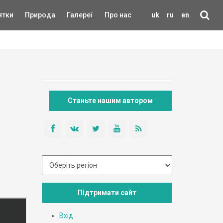
ятки
Природа
Галереї
Про нас
uk
ru
en
Станьте нашим автором
Підтримати сайт
Вхід