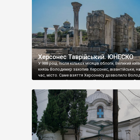
музею «Новгородський музей-заповідник» сотні арт
візантійської доби. Раритети викрадені з фондів об’
культурної спадщини ЮНЕСКО «Херсонеса Таврійсько
Офіційно – на виставку «Золото Візантії», але експер
влада в Україні вважають це лише […]
Херсонес Таврійський. ЮНЕСКО
У 988 році, після кількох місяців облоги, Великий киї
князь Володимир захопив Херсонес, візантійське, на
час, місто. Саме взяття Херсонесу дозволило Воло
диктувати свої умови візантійському імператору Вас
та одружитися з його дочкою Ганною. Цього ж року,
Херсонесі Володимир-язичник, став Василем-
християнином. А потім було Хрещення Русі. На честь
Херсонесу Таврійського названо місто […]