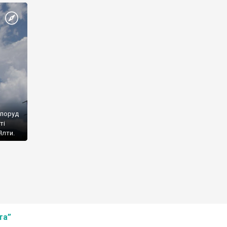
споруд
ті
Ялти.
та”