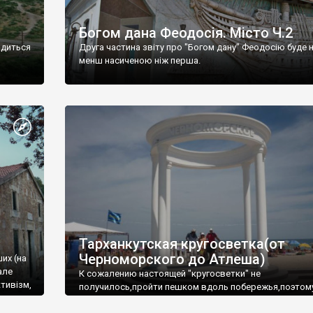
Богом дана Феодосія. Місто Ч.2
одиться
Друга частина звіту про "Богом дану" Феодосію буде 
менш насиченою ніж перша.
Тарханкутская кругосветка(от
Черноморского до Атлеша)
ших (на
але
К сожалению настоящей "кругосветки" не
тивізм,
получилось,пройти пешком вдоль побережья,поэтом
совершали радиальные вылазки из Оленевки.