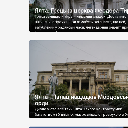
Ялта. Грецька церква Феодора Ти
Греки залишили Україні чималий спадок. Достатньо 
ніжинські огірочки – ви ж мабуть всі знаєте, що цей,
загублений у радянські часи, легендарний рецепт пр
Ніжин греки?
Ялта . Палац нащадків Мордовськ
орди
Дивне місто все таки Ялта. Такого контрасту між
багатством і бідністю, між розкішшю і розрухою в Ук
більше не знайдеш.