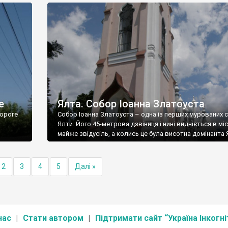
е
Ялта. Собор Іоанна Златоуста
ороге
Собор Іоанна Златоуста – одна із перших мурованих 
Ялти. Його 45-метрова дзвіниця і нині видніється в міс
майже звідусіль, а колись це була висотна домінанта 
2
3
4
5
Далі »
нас
Стати автором
Підтримати сайт “Україна Інкогні