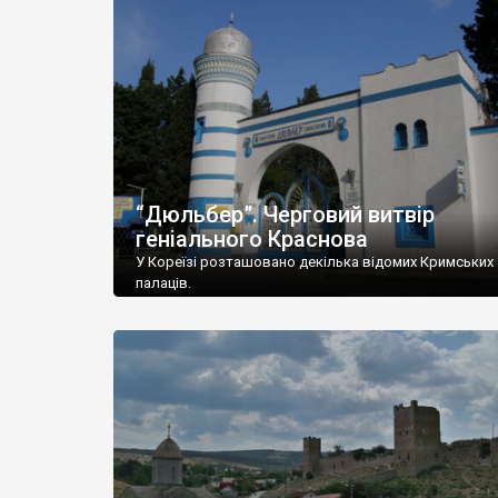
“Дюльбер”. Черговий витвір
геніального Краснова
У Кореїзі розташовано декілька відомих Кримських
палаців.