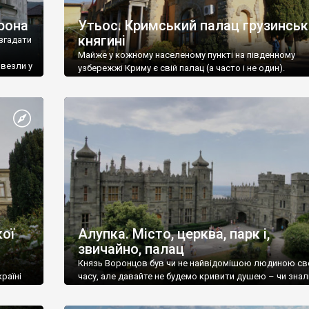
рона
Утьос. Кримський палац грузинськ
княгині
згадати
Майже у кожному населеному пункті на південному
ивезли у
узбережжі Криму є свій палац (а часто і не один).
ої
Алупка. Місто, церква, парк і,
звичайно, палац
Князь Воронцов був чи не найвідомішою людиною св
раїні
часу, але давайте не будемо кривити душею – чи знал
це прізвище до відвідин Алупки? Мабуть все таки ні.