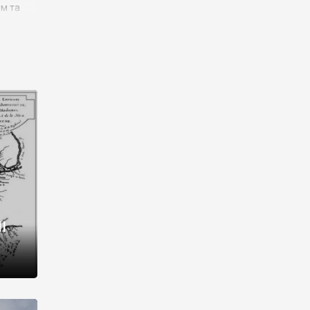
им та
ора і
є
го типу,
ей-
рний
ста:
 райони
від 2
I
і,
рукти,
 котрі