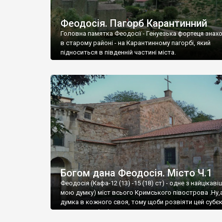
Феодосія. Пагорб Карантинний
Головна памятка Феодосії - Генуезька фортеця знах
в старому районі - на Карантинному пагорбі, який
підноситься в південній частині міста.
Богом дана Феодосія. Місто Ч.1
Феодосія (Кафа-12 (13) -15 (18) ст) - одне з найцікаві
мою думку) міст всього Кримського півострова .Ну,
думка в кожного своя, тому щоби розвіяти цей субєк
запрошую відвідати це