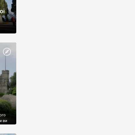
ої
ого
и ви