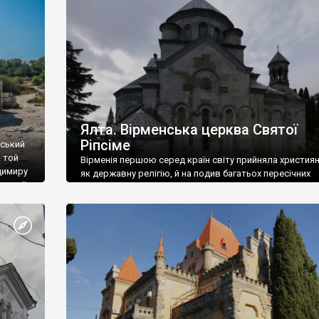
ефактів
називаються «повстяками» (postaki)…” “Вино. Крим
єкту
виробляє відмінне вино і його вдосталь: воно все ду
го».
легке біле і дуже […]
ти та
Ялта. Вірменська церква Святої
Ріпсіме
вський
 той
Вірменія першою серед країн світу прийняла христия
димиру
як державну релігію, й на подив багатьох пересічних
илю ІІ,
українців, які усіх кавказців вважають мусульманами,
 в
вірмени є відданими вірянами Христа