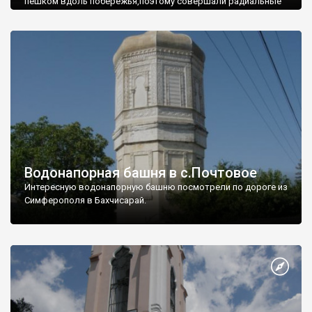
пешком вдоль побережья,поэтому совершали радиальные
вылазки из Оленевки.
Водонапорная башня в с.Почтовое
Интересную водонапорную башню посмотрели по дороге из
Симферополя в Бахчисарай.