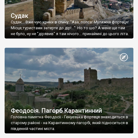
Судак
Судак... Вже чую крики в спину: "Ааа, попса! Муляжна фортеця!
Місце,туристами затерте до дір!..." Но то шо? А мене ще там
не було, ну не "дірявив" я там нічого... принаймні до цього літа.
Феодосія. Пагорб Карантинний
Головна памятка Феодосії - Генуезька фортеця знаходиться в
старому районі - на Карантинному пагорбі, який підноситься в
південній частині міста.