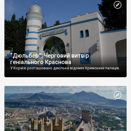
“Дюльбер”. Черговий витвір
геніального Краснова
У Кореїзі розташовано декілька відомих Кримських палаців.