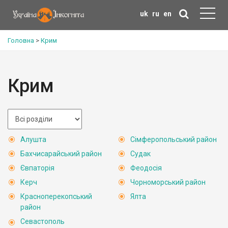
uk
ru
en
Головна
>
Крим
Крим
Алушта
Сімферопольський район
Бахчисарайський район
Судак
Євпаторія
Феодосія
Керч
Чорноморський район
Красноперекопський
Ялта
район
Севастополь