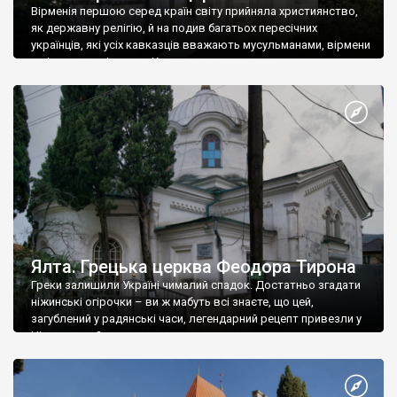
Вірменія першою серед країн світу прийняла християнство,
як державну релігію, й на подив багатьох пересічних
українців, які усіх кавказців вважають мусульманами, вірмени
є відданими вірянами Христа
Ялта. Грецька церква Феодора Тирона
Греки залишили Україні чималий спадок. Достатньо згадати
ніжинські огірочки – ви ж мабуть всі знаєте, що цей,
загублений у радянські часи, легендарний рецепт привезли у
Ніжин греки?