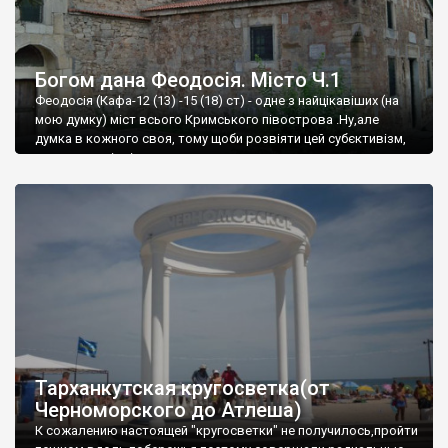
Богом дана Феодосія. Місто Ч.1
Феодосія (Кафа-12 (13) -15 (18) ст) - одне з найцікавіших (на
мою думку) міст всього Кримського півострова .Ну,але
думка в кожного своя, тому щоби розвіяти цей субєктивізм,
запрошую відвідати це
Тарханкутская кругосветка(от
Черноморского до Атлеша)
К сожалению настоящей "кругосветки" не получилось,пройти