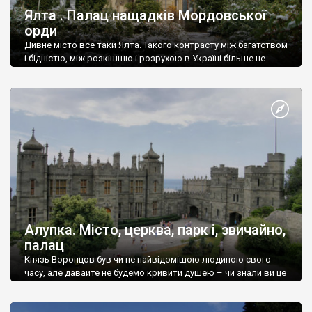
Ялта . Палац нащадків Мордовської
орди
Дивне місто все таки Ялта. Такого контрасту між багатством
і бідністю, між розкішшю і розрухою в Україні більше не
знайдеш.
Алупка. Місто, церква, парк і, звичайно,
палац
Князь Воронцов був чи не найвідомішою людиною свого
часу, але давайте не будемо кривити душею – чи знали ви це
прізвище до відвідин Алупки? Мабуть все таки ні.