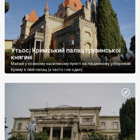
Утьос. Кримський палац грузинської
княгині
Майже у кожному населеному пункті на південному узбережжі
Криму є свій палац (а часто і не один).