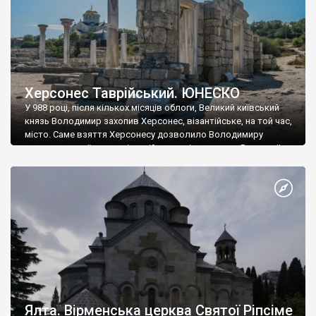
Херсонес Таврійський. ЮНЕСКО
У 988 році, після кількох місяців облоги, Великий київський
князь Володимир захопив Херсонес, візантійське, на той час,
місто. Саме взяття Херсонесу дозволило Володимиру
диктувати свої умови візантійському імператору Василю ІІ, та
одружитися з його дочкою Ганною. Цього ж року, в
Херсонесі Володимир-язичник, став Василем-християнином.
А потім було Хрещення Русі. На честь Херсонесу Таврійського
названо місто […]
Ялта. Вірменська церква Святої Ріпсіме