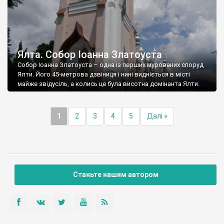
Ялта. Собор Іоанна Златоуста
Собор Іоанна Златоуста – одна із перших мурованих споруд
Ялти. Його 45-метрова дзвіниця і нині видніється в місті
майже звідусіль, а колись це була висотна домінанта Ялти.
1
2
3
4
5
Далі »
Станьте нашим автором