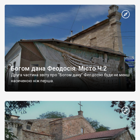
Богом дана Феодосія. Місто Ч.2
Друга частина звіту про "Богом дану" Феодосію буде не менш
насиченою ніж перша.