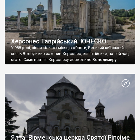
Херсонес Таврійський. ЮНЕСКО
У 988 році, після кількох місяців облоги, Великий київський
князь Володимир захопив Херсонес, візантійське, на той час,
місто. Саме взяття Херсонесу дозволило Володимиру
диктувати свої умови візантійському імператору Василю ІІ, та
одружитися з його дочкою Ганною. Цього ж року, в
Херсонесі Володимир-язичник, став Василем-християнином.
А потім було Хрещення Русі. На честь Херсонесу Таврійського
названо місто […]
Ялта. Вірменська церква Святої Ріпсіме