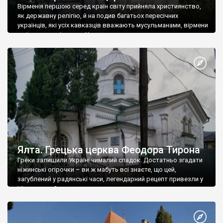
Вірменія першою серед країн світу прийняла християнство,
як державну релігію, й на подив багатьох пересічних
українців, які усіх кавказців вважають мусульманами, вірмени
є відданими вірянами Христа
Ялта. Грецька церква Феодора Тирона
Греки залишили Україні чималий спадок. Достатньо згадати
ніжинські огірочки – ви ж мабуть всі знаєте, що цей,
загублений у радянські часи, легендарний рецепт привезли у
Ніжин греки?