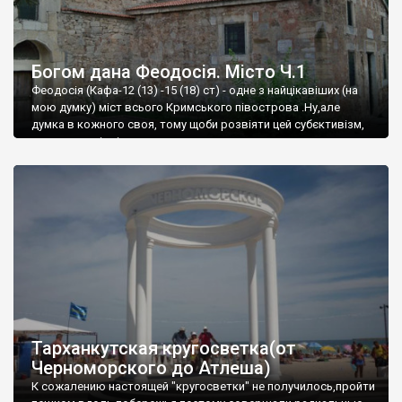
Богом дана Феодосія. Місто Ч.1
Феодосія (Кафа-12 (13) -15 (18) ст) - одне з найцікавіших (на
мою думку) міст всього Кримського півострова .Ну,але
думка в кожного своя, тому щоби розвіяти цей субєктивізм,
запрошую відвідати це
Тарханкутская кругосветка(от
Черноморского до Атлеша)
К сожалению настоящей "кругосветки" не получилось,пройти