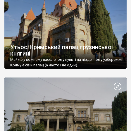
Утьос. Кримський палац грузинської
княгині
Майже у кожному населеному пункті на південному узбережжі
Криму є свій палац (а часто і не один).