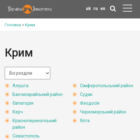
uk
ru
en
Головна
>
Крим
Крим
Алушта
Сімферопольський район
Бахчисарайський район
Судак
Євпаторія
Феодосія
Керч
Чорноморський район
Красноперекопський
Ялта
район
Севастополь