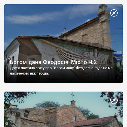
Богом дана Феодосія. Місто Ч.2
Друга частина звіту про "Богом дану" Феодосію буде не менш
насиченою ніж перша.