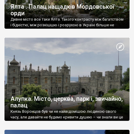
Ялта . Палац нащадків Мордовської
орди
Дивне місто все таки Ялта. Такого контрасту між багатством
і бідністю, між розкішшю і розрухою в Україні більше не
знайдеш.
Алупка. Місто, церква, парк і, звичайно,
палац
Князь Воронцов був чи не найвідомішою людиною свого
часу, але давайте не будемо кривити душею – чи знали ви це
прізвище до відвідин Алупки? Мабуть все таки ні.