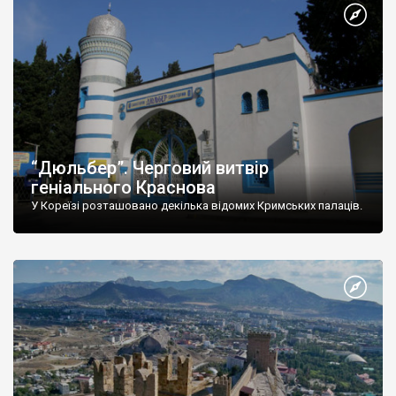
“Дюльбер”. Черговий витвір
геніального Краснова
У Кореїзі розташовано декілька відомих Кримських палаців.