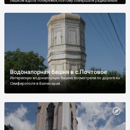
пешком вдоль побережья,поэтому совершали радиальные
вылазки из Оленевки.
Водонапорная башня в с.Почтовое
Интересную водонапорную башню посмотрели по дороге из
Симферополя в Бахчисарай.