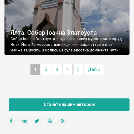
Ялта. Собор Іоанна Златоуста
Собор Іоанна Златоуста – одна із перших мурованих споруд
Ялти. Його 45-метрова дзвіниця і нині видніється в місті
майже звідусіль, а колись це була висотна домінанта Ялти.
1
2
3
4
5
Далі »
Станьте нашим автором