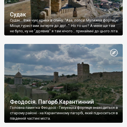
Судак
Судак... Вже чую крики в спину: "Ааа, попса! Муляжна фортеця!
Місце,туристами затерте до дір!..." Но то шо? А мене ще там
не було, ну не "дірявив" я там нічого... принаймні до цього літа.
Феодосія. Пагорб Карантинний
Головна памятка Феодосії - Генуезька фортеця знаходиться в
старому районі - на Карантинному пагорбі, який підноситься в
південній частині міста.