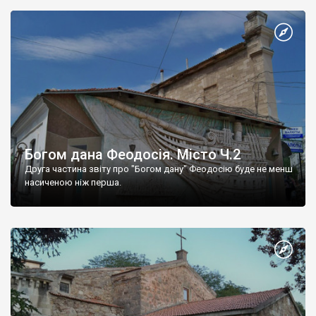
Богом дана Феодосія. Місто Ч.2
Друга частина звіту про "Богом дану" Феодосію буде не менш
насиченою ніж перша.