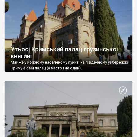
Утьос. Кримський палац грузинської
княгині
Майже у кожному населеному пункті на південному узбережжі
Криму є свій палац (а часто і не один).