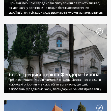
Вірменія першою серед країн світу прийняла християнство,
як державну релігію, й на подив багатьох пересічних
українців, які усіх кавказців вважають мусульманами, вірмени
є відданими вірянами Христа
Ялта. Грецька церква Феодора Тирона
Греки залишили Україні чималий спадок. Достатньо згадати
ніжинські огірочки – ви ж мабуть всі знаєте, що цей,
загублений у радянські часи, легендарний рецепт привезли у
Ніжин греки?