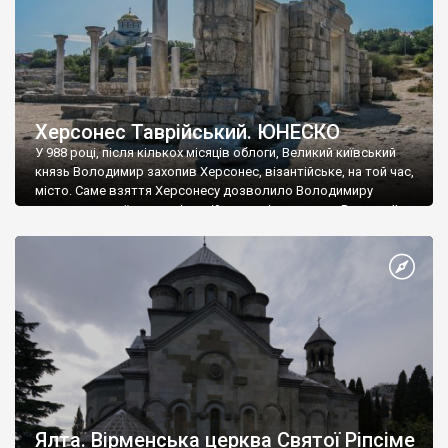
Херсонес Таврійський. ЮНЕСКО
У 988 році, після кількох місяців облоги, Великий київський
князь Володимир захопив Херсонес, візантійське, на той час,
місто. Саме взяття Херсонесу дозволило Володимиру
диктувати свої умови візантійському імператору Василю ІІ, та
одружитися з його дочкою Ганною. Цього ж року, в
Херсонесі Володимир-язичник, став Василем-християнином.
А потім було Хрещення Русі. На честь Херсонесу Таврійського
названо місто […]
Ялта. Вірменська церква Святої Ріпсіме