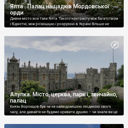
Ялта . Палац нащадків Мордовської
орди
Дивне місто все таки Ялта. Такого контрасту між багатством
і бідністю, між розкішшю і розрухою в Україні більше не
знайдеш.
Алупка. Місто, церква, парк і, звичайно,
палац
Князь Воронцов був чи не найвідомішою людиною свого
часу, але давайте не будемо кривити душею – чи знали ви це
прізвище до відвідин Алупки? Мабуть все таки ні.