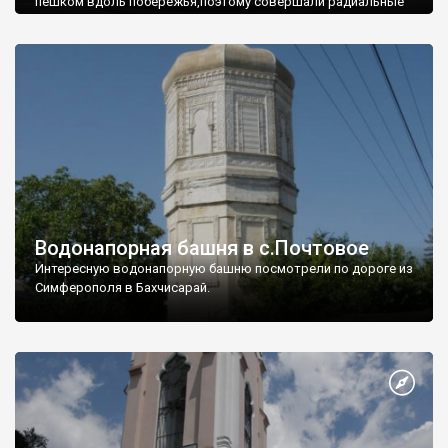
пешком вдоль побережья,поэтому совершали радиальные
вылазки из Оленевки.
Водонапорная башня в с.Почтовое
Интересную водонапорную башню посмотрели по дороге из
Симферополя в Бахчисарай.