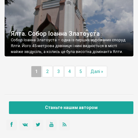
Ялта. Собор Іоанна Златоуста
Собор Іоанна Златоуста – одна із перших мурованих споруд
Ялти. Його 45-метрова дзвіниця і нині видніється в місті
майже звідусіль, а колись це була висотна домінанта Ялти.
1
2
3
4
5
Далі »
Станьте нашим автором