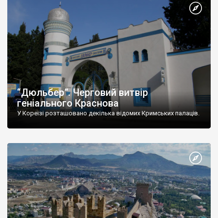
“Дюльбер”. Черговий витвір
геніального Краснова
У Кореїзі розташовано декілька відомих Кримських палаців.