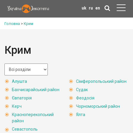
uk
ru
en
Головна
>
Крим
Крим
Алушта
Сімферопольський район
Бахчисарайський район
Судак
Євпаторія
Феодосія
Керч
Чорноморський район
Красноперекопський
Ялта
район
Севастополь