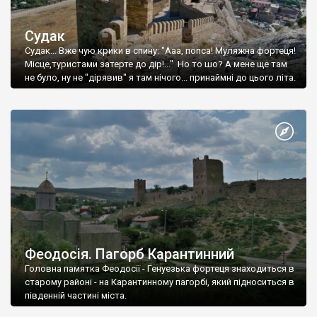
Судак
Судак... Вже чую крики в спину: "Ааа, попса! Муляжна фортеця!
Місце,туристами затерте до дір!..." Но то шо? А мене ще там
не було, ну не "дірявив" я там нічого... принаймні до цього літа.
Феодосія. Пагорб Карантинний
Головна памятка Феодосії - Генуезька фортеця знаходиться в
старому районі - на Карантинному пагорбі, який підноситься в
південній частині міста.