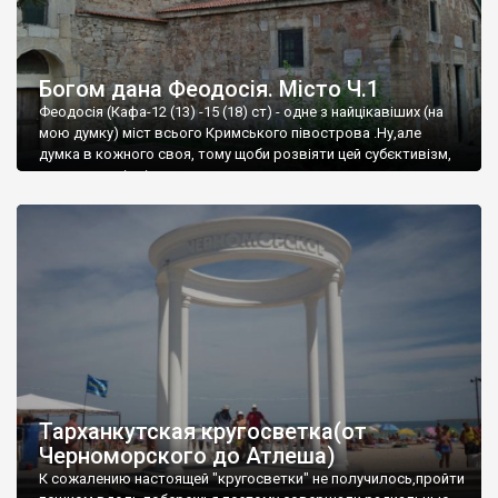
Богом дана Феодосія. Місто Ч.1
Феодосія (Кафа-12 (13) -15 (18) ст) - одне з найцікавіших (на
мою думку) міст всього Кримського півострова .Ну,але
думка в кожного своя, тому щоби розвіяти цей субєктивізм,
запрошую відвідати це
Тарханкутская кругосветка(от
Черноморского до Атлеша)
К сожалению настоящей "кругосветки" не получилось,пройти