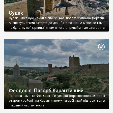
Судак
Судак... Вже чую крики в спину: "Ааа, попса! Муляжна фортеця!
Місце,туристами затерте до дір!..." Но то шо? А мене ще там
не було, ну не "дірявив" я там нічого... принаймні до цього літа.
Феодосія. Пагорб Карантинний
Головна памятка Феодосії - Генуезька фортеця знаходиться в
старому районі - на Карантинному пагорбі, який підноситься в
південній частині міста.