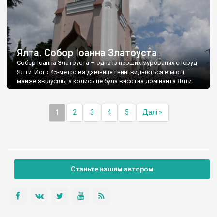
Ялта. Собор Іоанна Златоуста
Собор Іоанна Златоуста – одна із перших мурованих споруд
Ялти. Його 45-метрова дзвіниця і нині видніється в місті
майже звідусіль, а колись це була висотна домінанта Ялти.
1
2
3
4
5
Далі »
Станьте нашим автором