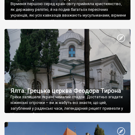
Вірменія першою серед країн світу прийняла християнство,
як державну релігію, й на подив багатьох пересічних
українців, які усіх кавказців вважають мусульманами, вірмени
є відданими вірянами Христа
Ялта. Грецька церква Феодора Тирона
Греки залишили Україні чималий спадок. Достатньо згадати
ніжинські огірочки – ви ж мабуть всі знаєте, що цей,
загублений у радянські часи, легендарний рецепт привезли у
Ніжин греки?