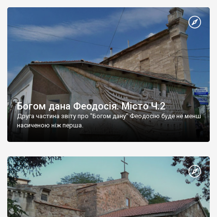
Богом дана Феодосія. Місто Ч.2
Друга частина звіту про "Богом дану" Феодосію буде не менш
насиченою ніж перша.