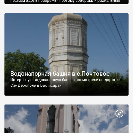
пешком вдоль побережья,поэтому совершали радиальные
вылазки из Оленевки.
Водонапорная башня в с.Почтовое
Интересную водонапорную башню посмотрели по дороге из
Симферополя в Бахчисарай.