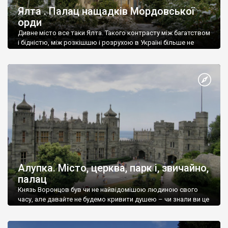
Ялта . Палац нащадків Мордовської
орди
Дивне місто все таки Ялта. Такого контрасту між багатством
і бідністю, між розкішшю і розрухою в Україні більше не
знайдеш.
Алупка. Місто, церква, парк і, звичайно,
палац
Князь Воронцов був чи не найвідомішою людиною свого
часу, але давайте не будемо кривити душею – чи знали ви це
прізвище до відвідин Алупки? Мабуть все таки ні.