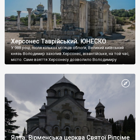
Херсонес Таврійський. ЮНЕСКО
У 988 році, після кількох місяців облоги, Великий київський
князь Володимир захопив Херсонес, візантійське, на той час,
місто. Саме взяття Херсонесу дозволило Володимиру
диктувати свої умови візантійському імператору Василю ІІ, та
одружитися з його дочкою Ганною. Цього ж року, в
Херсонесі Володимир-язичник, став Василем-християнином.
А потім було Хрещення Русі. На честь Херсонесу Таврійського
названо місто […]
Ялта. Вірменська церква Святої Ріпсіме