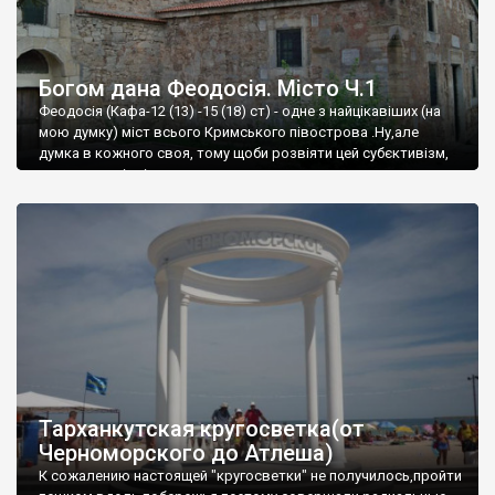
Богом дана Феодосія. Місто Ч.1
Феодосія (Кафа-12 (13) -15 (18) ст) - одне з найцікавіших (на
мою думку) міст всього Кримського півострова .Ну,але
думка в кожного своя, тому щоби розвіяти цей субєктивізм,
запрошую відвідати це
Тарханкутская кругосветка(от
Черноморского до Атлеша)
К сожалению настоящей "кругосветки" не получилось,пройти