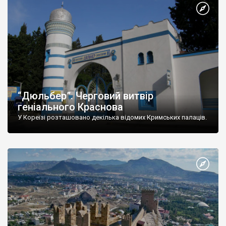
“Дюльбер”. Черговий витвір
геніального Краснова
У Кореїзі розташовано декілька відомих Кримських палаців.