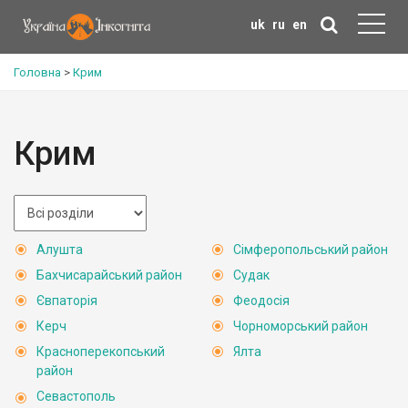
uk
ru
en
Головна
>
Крим
Крим
Алушта
Сімферопольський район
Бахчисарайський район
Судак
Євпаторія
Феодосія
Керч
Чорноморський район
Красноперекопський
Ялта
район
Севастополь