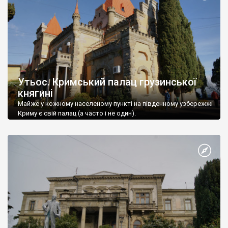
Утьос. Кримський палац грузинської
княгині
Майже у кожному населеному пункті на південному узбережжі
Криму є свій палац (а часто і не один).