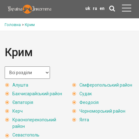
uk
ru
en
Головна
>
Крим
Крим
Алушта
Сімферопольський район
Бахчисарайський район
Судак
Євпаторія
Феодосія
Керч
Чорноморський район
Красноперекопський
Ялта
район
Севастополь