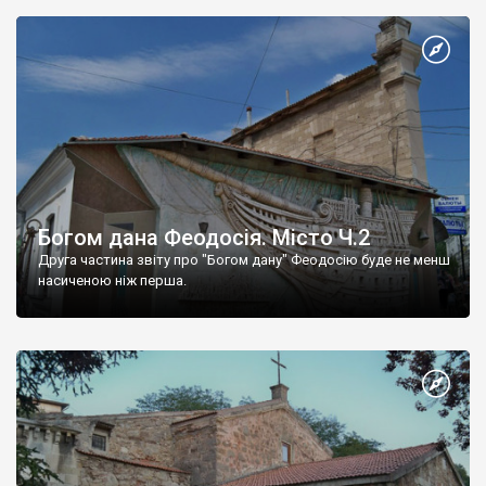
Богом дана Феодосія. Місто Ч.2
Друга частина звіту про "Богом дану" Феодосію буде не менш
насиченою ніж перша.