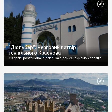
“Дюльбер”. Черговий витвір
геніального Краснова
У Кореїзі розташовано декілька відомих Кримських палаців.