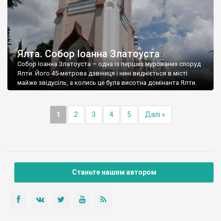
Ялта. Собор Іоанна Златоуста
Собор Іоанна Златоуста – одна із перших мурованих споруд
Ялти. Його 45-метрова дзвіниця і нині видніється в місті
майже звідусіль, а колись це була висотна домінанта Ялти.
1
2
3
4
5
Далі »
Станьте нашим автором