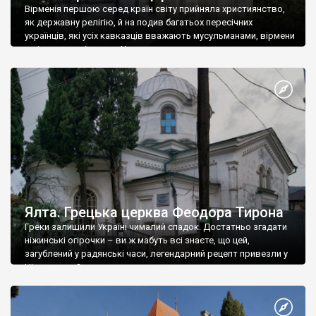
Вірменія першою серед країн світу прийняла християнство,
як державну релігію, й на подив багатьох пересічних
українців, які усіх кавказців вважають мусульманами, вірмени
є відданими вірянами Христа
Ялта. Грецька церква Феодора Тирона
Греки залишили Україні чималий спадок. Достатньо згадати
ніжинські огірочки – ви ж мабуть всі знаєте, що цей,
загублений у радянські часи, легендарний рецепт привезли у
Ніжин греки?