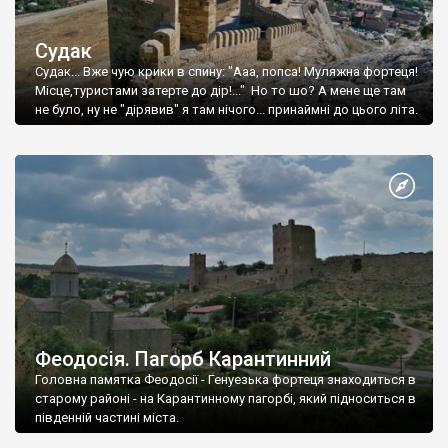
Судак
Судак... Вже чую крики в спину: "Ааа, попса! Муляжна фортеця!
Місце,туристами затерте до дір!..." Но то шо? А мене ще там
не було, ну не "дірявив" я там нічого... принаймні до цього літа.
Феодосія. Пагорб Карантинний
Головна памятка Феодосії - Генуезька фортеця знаходиться в
старому районі - на Карантинному пагорбі, який підноситься в
південній частині міста.