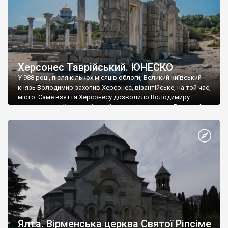
Херсонес Таврійський. ЮНЕСКО
У 988 році, після кількох місяців облоги, Великий київський
князь Володимир захопив Херсонес, візантійське, на той час,
місто. Саме взяття Херсонесу дозволило Володимиру
диктувати свої умови візантійському імператору Василю ІІ, та
одружитися з його дочкою Ганною. Цього ж року, в
Херсонесі Володимир-язичник, став Василем-християнином.
А потім було Хрещення Русі. На честь Херсонесу Таврійського
названо місто […]
Ялта. Вірменська церква Святої Ріпсіме