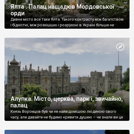
Ялта . Палац нащадків Мордовської
орди
Дивне місто все таки Ялта. Такого контрасту між багатством
і бідністю, між розкішшю і розрухою в Україні більше не
знайдеш.
Алупка. Місто, церква, парк і, звичайно,
палац
Князь Воронцов був чи не найвідомішою людиною свого
часу, але давайте не будемо кривити душею – чи знали ви це
прізвище до відвідин Алупки? Мабуть все таки ні.