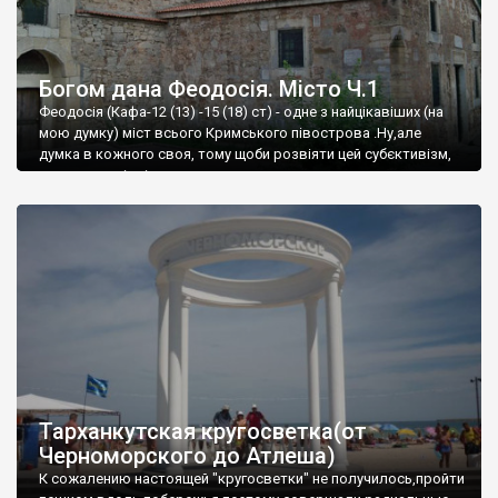
Богом дана Феодосія. Місто Ч.1
Феодосія (Кафа-12 (13) -15 (18) ст) - одне з найцікавіших (на
мою думку) міст всього Кримського півострова .Ну,але
думка в кожного своя, тому щоби розвіяти цей субєктивізм,
запрошую відвідати це
Тарханкутская кругосветка(от
Черноморского до Атлеша)
К сожалению настоящей "кругосветки" не получилось,пройти