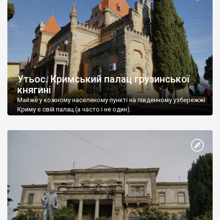
Утьос. Кримський палац грузинської
княгині
Майже у кожному населеному пункті на південному узбережжі
Криму є свій палац (а часто і не один).