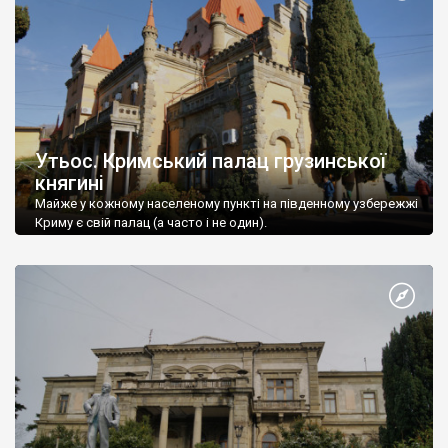
Утьос. Кримський палац грузинської
княгині
Майже у кожному населеному пункті на південному узбережжі
Криму є свій палац (а часто і не один).