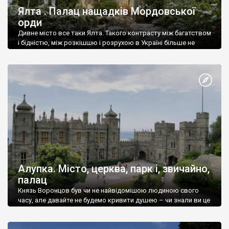
Ялта . Палац нащадків Мордовської
орди
Дивне місто все таки Ялта. Такого контрасту між багатством
і бідністю, між розкішшю і розрухою в Україні більше не
знайдеш.
Алупка. Місто, церква, парк і, звичайно,
палац
Князь Воронцов був чи не найвідомішою людиною свого
часу, але давайте не будемо кривити душею – чи знали ви це
прізвище до відвідин Алупки? Мабуть все таки ні.