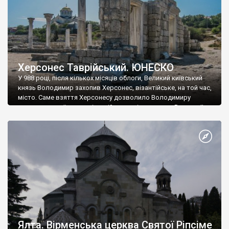
Херсонес Таврійський. ЮНЕСКО
У 988 році, після кількох місяців облоги, Великий київський
князь Володимир захопив Херсонес, візантійське, на той час,
місто. Саме взяття Херсонесу дозволило Володимиру
диктувати свої умови візантійському імператору Василю ІІ, та
одружитися з його дочкою Ганною. Цього ж року, в
Херсонесі Володимир-язичник, став Василем-християнином.
А потім було Хрещення Русі. На честь Херсонесу Таврійського
названо місто […]
Ялта. Вірменська церква Святої Ріпсіме