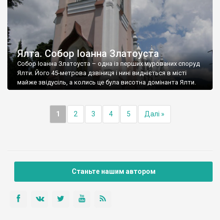
Ялта. Собор Іоанна Златоуста
Собор Іоанна Златоуста – одна із перших мурованих споруд
Ялти. Його 45-метрова дзвіниця і нині видніється в місті
майже звідусіль, а колись це була висотна домінанта Ялти.
1
2
3
4
5
Далі »
Станьте нашим автором