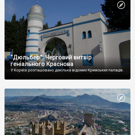
“Дюльбер”. Черговий витвір
геніального Краснова
У Кореїзі розташовано декілька відомих Кримських палаців.