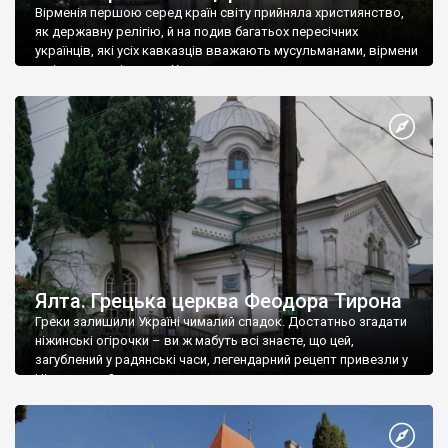
Вірменія першою серед країн світу прийняла християнство,
як державну релігію, й на подив багатьох пересічних
українців, які усіх кавказців вважають мусульманами, вірмени
є відданими вірянами Христа
Ялта. Грецька церква Феодора Тирона
Греки залишили Україні чималий спадок. Достатньо згадати
ніжинські огірочки – ви ж мабуть всі знаєте, що цей,
загублений у радянські часи, легендарний рецепт привезли у
Ніжин греки?