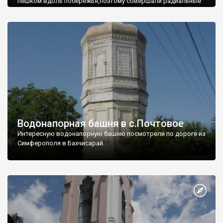
пешком вдоль побережья,поэтому совершали радиальные
вылазки из Оленевки.
Водонапорная башня в с.Почтовое
Интересную водонапорную башню посмотрели по дороге из
Симферополя в Бахчисарай.