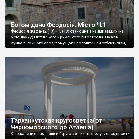
Богом дана Феодосія. Місто Ч.1
Феодосія (Кафа-12 (13) -15 (18) ст) - одне з найцікавіших (на
мою думку) міст всього Кримського півострова .Ну,але
думка в кожного своя, тому щоби розвіяти цей субєктивізм,
запрошую відвідати це
Тарханкутская кругосветка(от
Черноморского до Атлеша)
К сожалению настоящей "кругосветки" не получилось,пройти