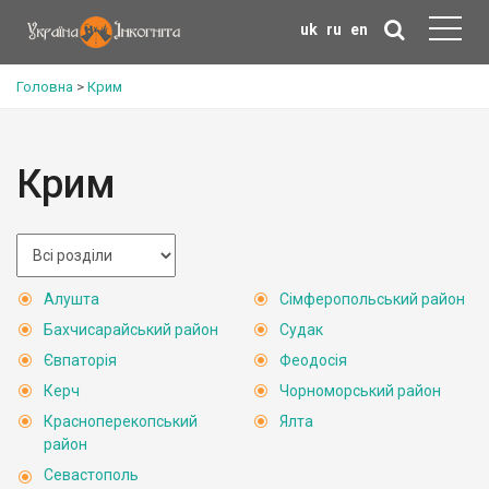
uk
ru
en
Головна
>
Крим
Крим
Алушта
Сімферопольський район
Бахчисарайський район
Судак
Євпаторія
Феодосія
Керч
Чорноморський район
Красноперекопський
Ялта
район
Севастополь