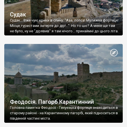
Судак
Судак... Вже чую крики в спину: "Ааа, попса! Муляжна фортеця!
Місце,туристами затерте до дір!..." Но то шо? А мене ще там
не було, ну не "дірявив" я там нічого... принаймні до цього літа.
Феодосія. Пагорб Карантинний
Головна памятка Феодосії - Генуезька фортеця знаходиться в
старому районі - на Карантинному пагорбі, який підноситься в
південній частині міста.