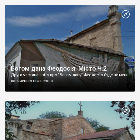
Богом дана Феодосія. Місто Ч.2
Друга частина звіту про "Богом дану" Феодосію буде не менш
насиченою ніж перша.