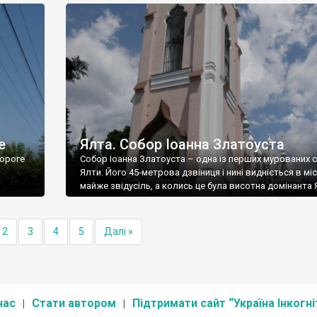
е
Ялта. Собор Іоанна Златоуста
ороге
Собор Іоанна Златоуста – одна із перших мурованих 
Ялти. Його 45-метрова дзвіниця і нині видніється в міс
майже звідусіль, а колись це була висотна домінанта 
2
3
4
5
Далі »
нас
Стати автором
Підтримати сайт “Україна Інкогні