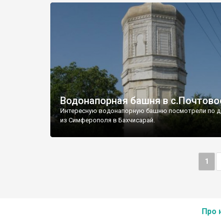
Водонапорная башня в с.Почтово
Интересную водонапорную башню посмотрели по д
из Симферополя в Бахчисарай.
1
Про 