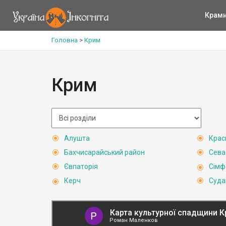
Крам
Головна
>
Крим
Крим
Алушта
Крас
Бахчисарайський район
Сева
Євпаторія
Сімф
Керч
Суда