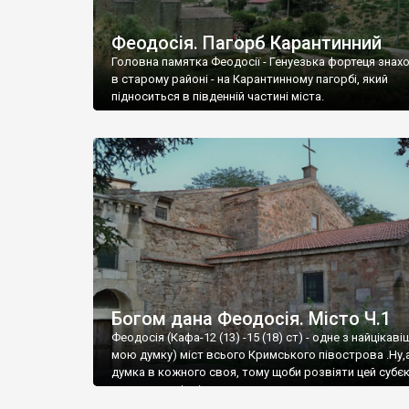
Феодосія. Пагорб Карантинний
Головна памятка Феодосії - Генуезька фортеця знах
в старому районі - на Карантинному пагорбі, який
підноситься в південній частині міста.
Богом дана Феодосія. Місто Ч.1
Феодосія (Кафа-12 (13) -15 (18) ст) - одне з найцікаві
мою думку) міст всього Кримського півострова .Ну,
думка в кожного своя, тому щоби розвіяти цей субєк
запрошую відвідати це