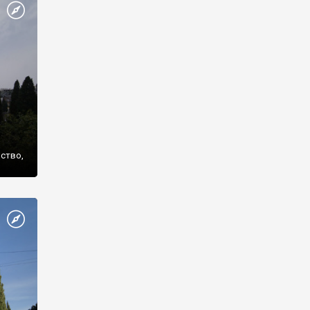
же
нство,