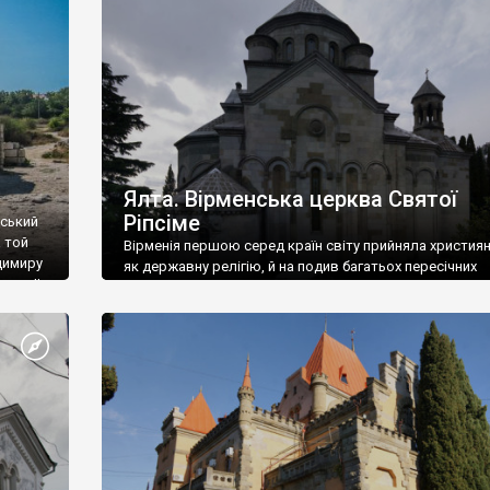
ефактів
називаються «повстяками» (postaki)…” “Вино. Крим
єкту
виробляє відмінне вино і його вдосталь: воно все ду
го».
легке біле і дуже […]
ти та
Ялта. Вірменська церква Святої
Ріпсіме
вський
 той
Вірменія першою серед країн світу прийняла христия
димиру
як державну релігію, й на подив багатьох пересічних
илю ІІ,
українців, які усіх кавказців вважають мусульманами,
 в
вірмени є відданими вірянами Христа