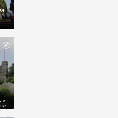
ої
ого
и ви