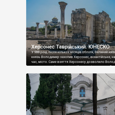
музею «Новгородський музей-заповідник» сотні арт
візантійської доби. Раритети викрадені з фондів об’
культурної спадщини ЮНЕСКО «Херсонеса Таврійсько
Офіційно – на виставку «Золото Візантії», але експер
влада в Україні вважають це лише […]
Херсонес Таврійський. ЮНЕСКО
У 988 році, після кількох місяців облоги, Великий киї
князь Володимир захопив Херсонес, візантійське, на
час, місто. Саме взяття Херсонесу дозволило Воло
диктувати свої умови візантійському імператору Вас
та одружитися з його дочкою Ганною. Цього ж року,
Херсонесі Володимир-язичник, став Василем-
християнином. А потім було Хрещення Русі. На честь
Херсонесу Таврійського названо місто […]