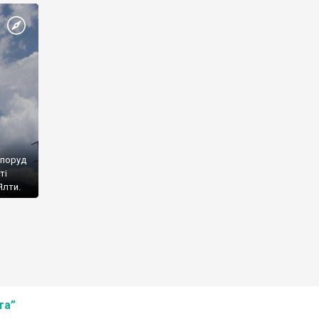
споруд
ті
Ялти.
та”