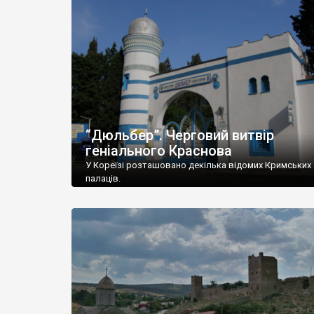
“Дюльбер”. Черговий витвір
геніального Краснова
У Кореїзі розташовано декілька відомих Кримських
палаців.