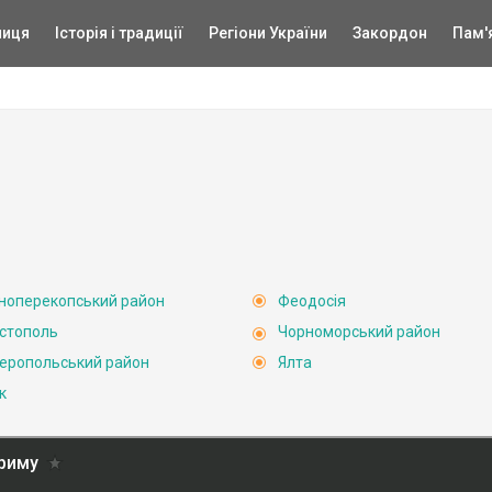
ниця
Історія і традиції
Регіони України
Закордон
Пам'
ноперекопський район
Феодосія
стополь
Чорноморський район
еропольський район
Ялта
к