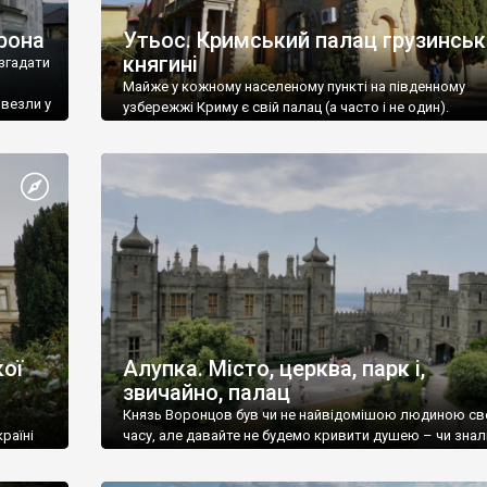
рона
Утьос. Кримський палац грузинськ
княгині
згадати
Майже у кожному населеному пункті на південному
ивезли у
узбережжі Криму є свій палац (а часто і не один).
ої
Алупка. Місто, церква, парк і,
звичайно, палац
Князь Воронцов був чи не найвідомішою людиною св
раїні
часу, але давайте не будемо кривити душею – чи знал
це прізвище до відвідин Алупки? Мабуть все таки ні.