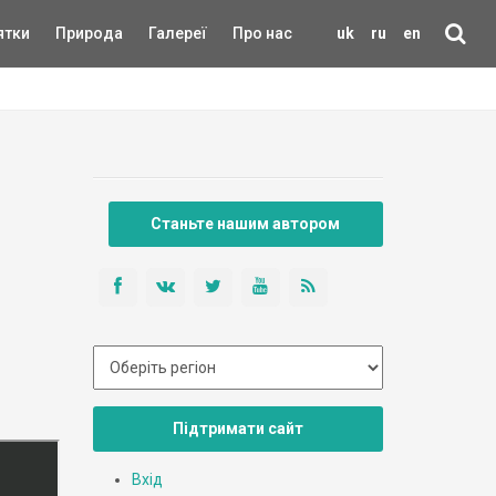
ятки
Природа
Галереї
Про нас
uk
ru
en
Станьте нашим автором
Підтримати сайт
Вхід