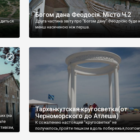
Богом дана Феодосія. Місто Ч.2
одиться
Друга частина звіту про "Богом дану" Феодосію буде 
менш насиченою ніж перша.
Тарханкутская кругосветка(от
Черноморского до Атлеша)
ших (на
але
К сожалению настоящей "кругосветки" не
тивізм,
получилось,пройти пешком вдоль побережья,поэтом
совершали радиальные вылазки из Оленевки.