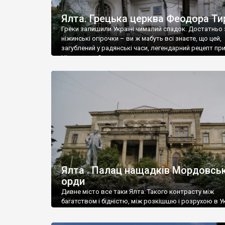
Ялта. Грецька церква Феодора Ти
Греки залишили Україні чималий спадок. Достатньо 
ніжинські огірочки – ви ж мабуть всі знаєте, що цей,
загублений у радянські часи, легендарний рецепт пр
Ніжин греки?
Ялта . Палац нащадків Мордовськ
орди
Дивне місто все таки Ялта. Такого контрасту між
багатством і бідністю, між розкішшю і розрухою в Ук
більше не знайдеш.