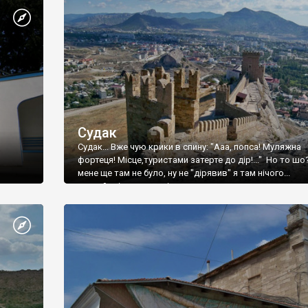
Судак
Судак... Вже чую крики в спину: "Ааа, попса! Муляжна
фортеця! Місце,туристами затерте до дір!..." Но то шо
мене ще там не було, ну не "дірявив" я там нічого...
принаймні до цього літа.