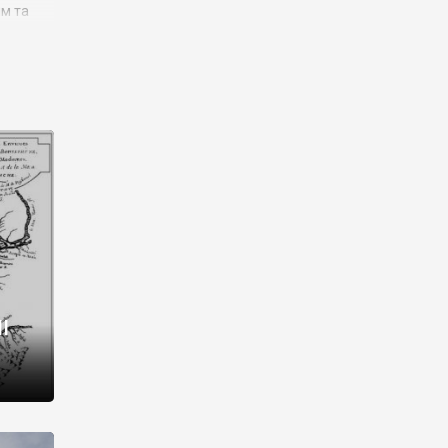
им та
ора і
є
го типу,
ей-
рний
ста:
 райони
від 2
I
і,
рукти,
 котрі