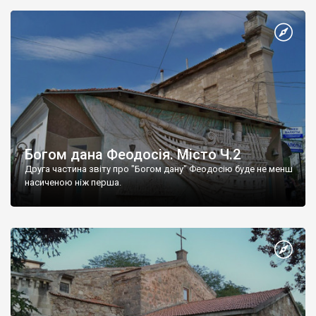
Богом дана Феодосія. Місто Ч.2
Друга частина звіту про "Богом дану" Феодосію буде не менш
насиченою ніж перша.