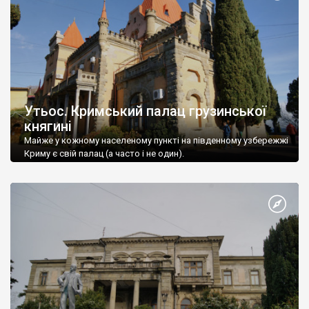
Утьос. Кримський палац грузинської
княгині
Майже у кожному населеному пункті на південному узбережжі
Криму є свій палац (а часто і не один).