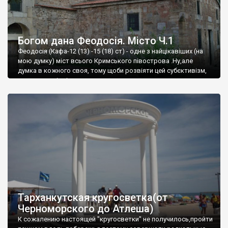
Богом дана Феодосія. Місто Ч.1
Феодосія (Кафа-12 (13) -15 (18) ст) - одне з найцікавіших (на
мою думку) міст всього Кримського півострова .Ну,але
думка в кожного своя, тому щоби розвіяти цей субєктивізм,
запрошую відвідати це
Тарханкутская кругосветка(от
Черноморского до Атлеша)
К сожалению настоящей "кругосветки" не получилось,пройти