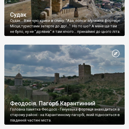
Судак
Судак... Вже чую крики в спину: "Ааа, попса! Муляжна фортеця!
Місце,туристами затерте до дір!..." Но то шо? А мене ще там
не було, ну не "дірявив" я там нічого... принаймні до цього літа.
Феодосія. Пагорб Карантинний
Головна памятка Феодосії - Генуезька фортеця знаходиться в
старому районі - на Карантинному пагорбі, який підноситься в
південній частині міста.