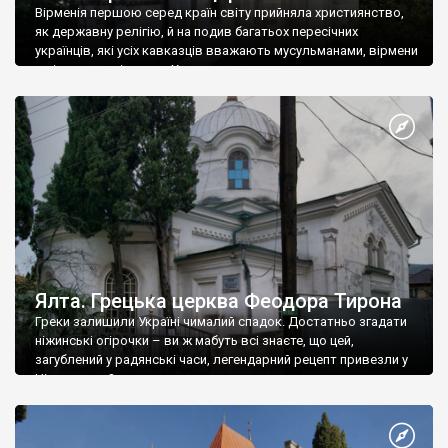
Вірменія першою серед країн світу прийняла християнство,
як державну релігію, й на подив багатьох пересічних
українців, які усіх кавказців вважають мусульманами, вірмени
є відданими вірянами Христа
Ялта. Грецька церква Феодора Тирона
Греки залишили Україні чималий спадок. Достатньо згадати
ніжинські огірочки – ви ж мабуть всі знаєте, що цей,
загублений у радянські часи, легендарний рецепт привезли у
Ніжин греки?