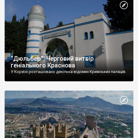
“Дюльбер”. Черговий витвір
геніального Краснова
У Кореїзі розташовано декілька відомих Кримських палаців.