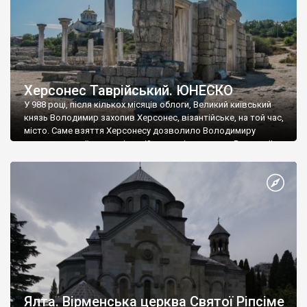
Херсонес Таврійський. ЮНЕСКО
У 988 році, після кількох місяців облоги, Великий київський
князь Володимир захопив Херсонес, візантійське, на той час,
місто. Саме взяття Херсонесу дозволило Володимиру
диктувати свої умови візантійському імператору Василю ІІ, та
одружитися з його дочкою Ганною. Цього ж року, в
Херсонесі Володимир-язичник, став Василем-християнином.
А потім було Хрещення Русі. На честь Херсонесу Таврійського
названо місто […]
Ялта. Вірменська церква Святої Ріпсіме