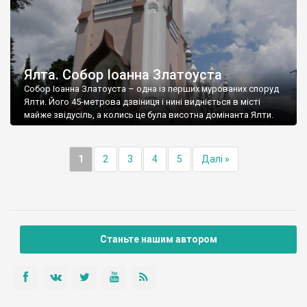
Ялта. Собор Іоанна Златоуста
Собор Іоанна Златоуста – одна із перших мурованих споруд
Ялти. Його 45-метрова дзвіниця і нині видніється в місті
майже звідусіль, а колись це була висотна домінанта Ялти.
1
2
3
4
5
Далі »
Станьте нашим автором