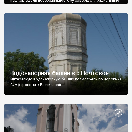
пешком вдоль побережья,поэтому совершали радиальные
вылазки из Оленевки.
Водонапорная башня в с.Почтовое
Интересную водонапорную башню посмотрели по дороге из
Симферополя в Бахчисарай.