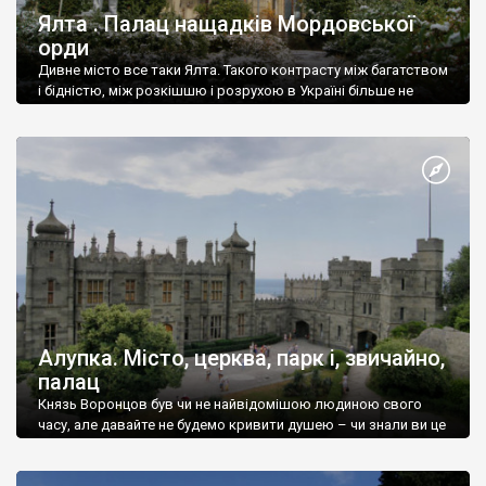
Ялта . Палац нащадків Мордовської
орди
Дивне місто все таки Ялта. Такого контрасту між багатством
і бідністю, між розкішшю і розрухою в Україні більше не
знайдеш.
Алупка. Місто, церква, парк і, звичайно,
палац
Князь Воронцов був чи не найвідомішою людиною свого
часу, але давайте не будемо кривити душею – чи знали ви це
прізвище до відвідин Алупки? Мабуть все таки ні.