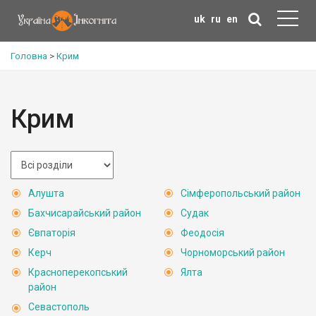
uk
ru
en
Головна
>
Крим
Крим
Алушта
Сімферопольський район
Бахчисарайський район
Судак
Євпаторія
Феодосія
Керч
Чорноморський район
Красноперекопський
Ялта
район
Севастополь