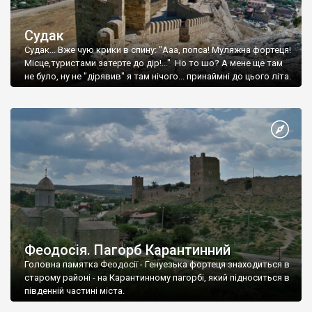
Судак
Судак... Вже чую крики в спину: "Ааа, попса! Муляжна фортеця!
Місце,туристами затерте до дір!..." Но то шо? А мене ще там
не було, ну не "дірявив" я там нічого... принаймні до цього літа.
Феодосія. Пагорб Карантинний
Головна памятка Феодосії - Генуезька фортеця знаходиться в
старому районі - на Карантинному пагорбі, який підноситься в
південній частині міста.