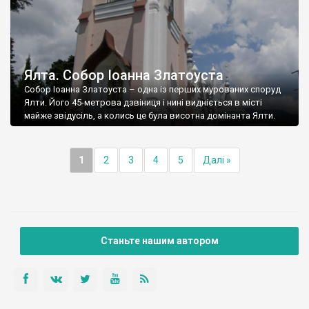
Ялта. Собор Іоанна Златоуста
Собор Іоанна Златоуста – одна із перших мурованих споруд
Ялти. Його 45-метрова дзвіниця і нині видніється в місті
майже звідусіль, а колись це була висотна домінанта Ялти.
1
2
3
4
5
Далі »
Станьте нашим автором