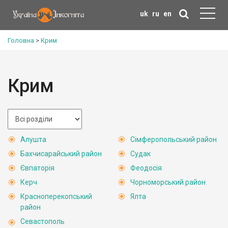
uk
ru
en
Головна
>
Крим
Крим
Алушта
Сімферопольський район
Бахчисарайський район
Судак
Євпаторія
Феодосія
Керч
Чорноморський район
Красноперекопський
Ялта
район
Севастополь