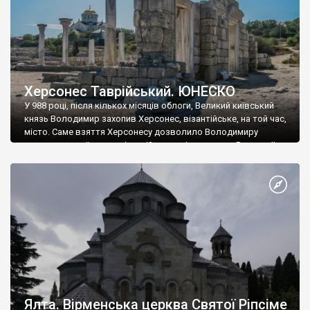
Херсонес Таврійський. ЮНЕСКО
У 988 році, після кількох місяців облоги, Великий київський
князь Володимир захопив Херсонес, візантійське, на той час,
місто. Саме взяття Херсонесу дозволило Володимиру
диктувати свої умови візантійському імператору Василю ІІ, та
одружитися з його дочкою Ганною. Цього ж року, в
Херсонесі Володимир-язичник, став Василем-християнином.
А потім було Хрещення Русі. На честь Херсонесу Таврійського
названо місто […]
Ялта. Вірменська церква Святої Ріпсіме