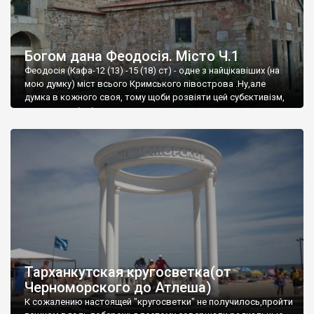
Богом дана Феодосія. Місто Ч.1
Феодосія (Кафа-12 (13) -15 (18) ст) - одне з найцікавіших (на
мою думку) міст всього Кримського півострова .Ну,але
думка в кожного своя, тому щоби розвіяти цей субєктивізм,
запрошую відвідати це
Тарханкутская кругосветка(от
Черноморского до Атлеша)
К сожалению настоящей "кругосветки" не получилось,пройти