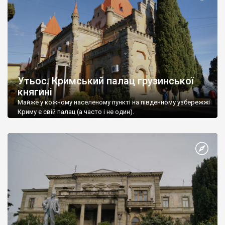
Утьос. Кримський палац грузинської
княгині
Майже у кожному населеному пункті на південному узбережжі
Криму є свій палац (а часто і не один).