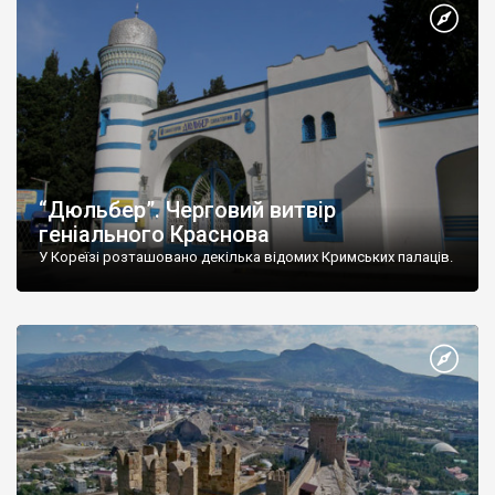
“Дюльбер”. Черговий витвір
геніального Краснова
У Кореїзі розташовано декілька відомих Кримських палаців.