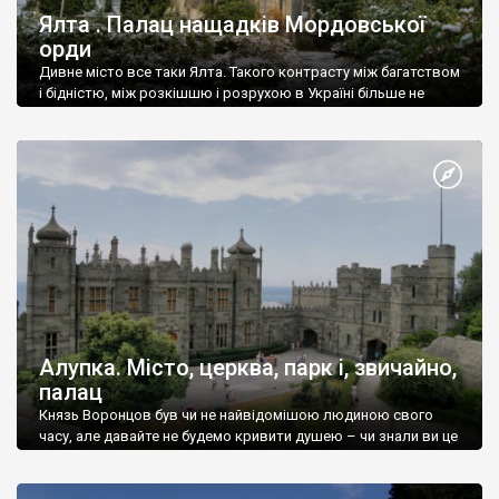
Ялта . Палац нащадків Мордовської
орди
Дивне місто все таки Ялта. Такого контрасту між багатством
і бідністю, між розкішшю і розрухою в Україні більше не
знайдеш.
Алупка. Місто, церква, парк і, звичайно,
палац
Князь Воронцов був чи не найвідомішою людиною свого
часу, але давайте не будемо кривити душею – чи знали ви це
прізвище до відвідин Алупки? Мабуть все таки ні.