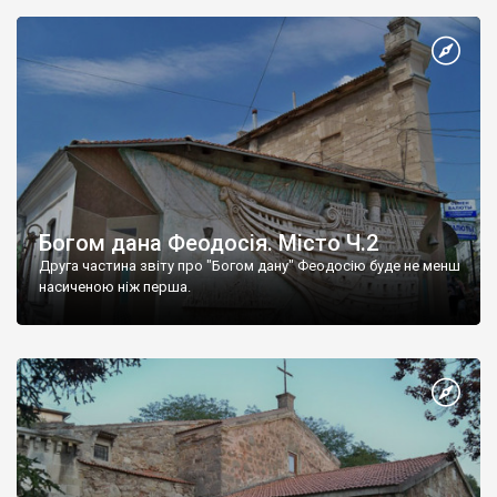
Богом дана Феодосія. Місто Ч.2
Друга частина звіту про "Богом дану" Феодосію буде не менш
насиченою ніж перша.