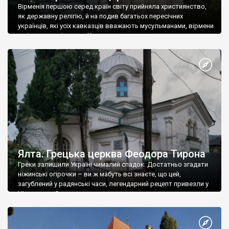
Вірменія першою серед країн світу прийняла християнство,
як державну релігію, й на подив багатьох пересічних
українців, які усіх кавказців вважають мусульманами, вірмени
є відданими вірянами Христа
Ялта. Грецька церква Феодора Тирона
Греки залишили Україні чималий спадок. Достатньо згадати
ніжинські огірочки – ви ж мабуть всі знаєте, що цей,
загублений у радянські часи, легендарний рецепт привезли у
Ніжин греки?