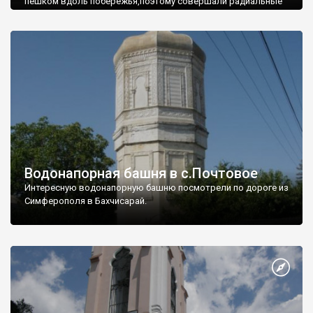
пешком вдоль побережья,поэтому совершали радиальные
вылазки из Оленевки.
Водонапорная башня в с.Почтовое
Интересную водонапорную башню посмотрели по дороге из
Симферополя в Бахчисарай.