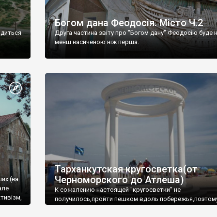
Богом дана Феодосія. Місто Ч.2
одиться
Друга частина звіту про "Богом дану" Феодосію буде 
менш насиченою ніж перша.
Тарханкутская кругосветка(от
Черноморского до Атлеша)
ших (на
але
К сожалению настоящей "кругосветки" не
тивізм,
получилось,пройти пешком вдоль побережья,поэтом
совершали радиальные вылазки из Оленевки.