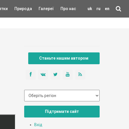
ятки
Природа
Галереї
Про нас
uk
ru
en
Станьте нашим автором
Підтримати сайт
Вхід