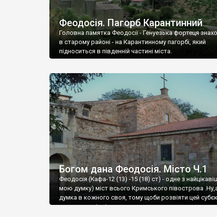
Феодосія. Пагорб Карантинний
Головна памятка Феодосії - Генуезька фортеця знах
в старому районі - на Карантинному пагорбі, який
підноситься в південній частині міста.
Богом дана Феодосія. Місто Ч.1
Феодосія (Кафа-12 (13) -15 (18) ст) - одне з найцікаві
мою думку) міст всього Кримського півострова .Ну,
думка в кожного своя, тому щоби розвіяти цей субєк
запрошую відвідати це