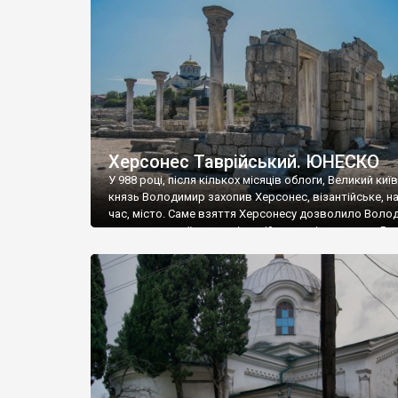
музею «Новгородський музей-заповідник» сотні арт
візантійської доби. Раритети викрадені з фондів об’
культурної спадщини ЮНЕСКО «Херсонеса Таврійсько
Офіційно – на виставку «Золото Візантії», але експер
влада в Україні вважають це лише […]
Херсонес Таврійський. ЮНЕСКО
У 988 році, після кількох місяців облоги, Великий киї
князь Володимир захопив Херсонес, візантійське, на
час, місто. Саме взяття Херсонесу дозволило Воло
диктувати свої умови візантійському імператору Вас
та одружитися з його дочкою Ганною. Цього ж року,
Херсонесі Володимир-язичник, став Василем-
християнином. А потім було Хрещення Русі. На честь
Херсонесу Таврійського названо місто […]