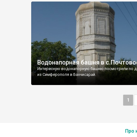
Водонапорная башня в с.Почтово
Интересную водонапорную башню посмотрели по д
из Симферополя в Бахчисарай.
1
Про 