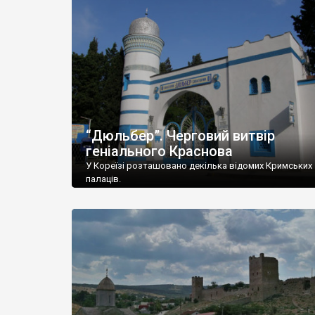
“Дюльбер”. Черговий витвір
геніального Краснова
У Кореїзі розташовано декілька відомих Кримських
палаців.