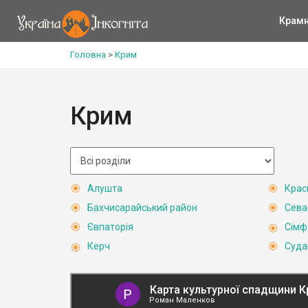
Крам
Головна
>
Крим
Крим
Алушта
Крас
Бахчисарайський район
Сева
Євпаторія
Сімф
Керч
Суда