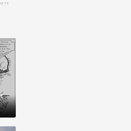
им та
ора і
є
го типу,
ей-
рний
ста:
 райони
від 2
I
і,
рукти,
 котрі