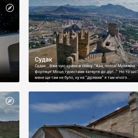
Судак
Судак... Вже чую крики в спину: "Ааа, попса! Муляжна
фортеця! Місце,туристами затерте до дір!..." Но то шо
мене ще там не було, ну не "дірявив" я там нічого...
принаймні до цього літа.