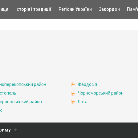
ниця
Історія і традиції
Регіони України
Закордон
Пам'
ноперекопський район
Феодосія
стополь
Чорноморський район
еропольський район
Ялта
к