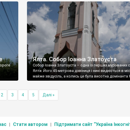
е
Ялта. Собор Іоанна Златоуста
ороге
Собор Іоанна Златоуста – одна із перших мурованих 
Ялти. Його 45-метрова дзвіниця і нині видніється в міс
майже звідусіль, а колись це була висотна домінанта 
2
3
4
5
Далі »
нас
Стати автором
Підтримати сайт “Україна Інкогні