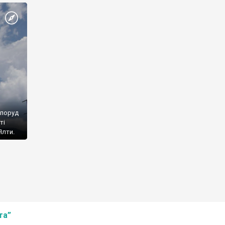
споруд
ті
Ялти.
та”