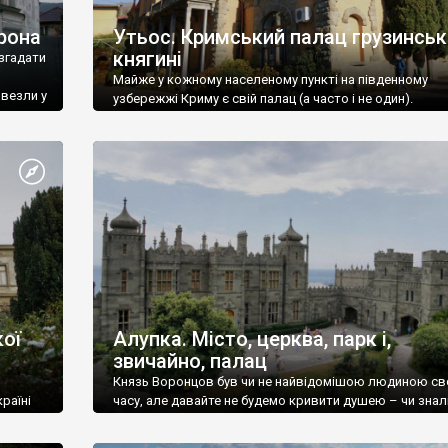
рона
Утьос. Кримський палац грузинськ
княгині
згадати
Майже у кожному населеному пункті на південному
ивезли у
узбережжі Криму є свій палац (а часто і не один).
ої
Алупка. Місто, церква, парк і,
звичайно, палац
Князь Воронцов був чи не найвідомішою людиною св
раїні
часу, але давайте не будемо кривити душею – чи знал
це прізвище до відвідин Алупки? Мабуть все таки ні.