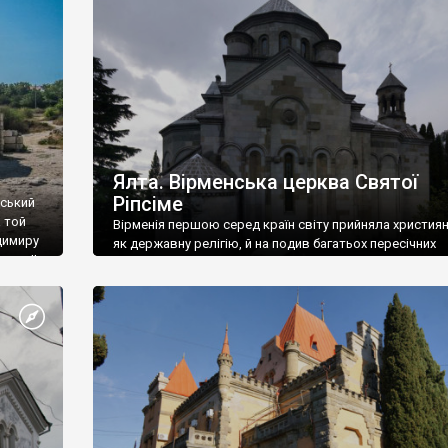
ефактів
називаються «повстяками» (postaki)…” “Вино. Крим
єкту
виробляє відмінне вино і його вдосталь: воно все ду
го».
легке біле і дуже […]
ти та
Ялта. Вірменська церква Святої
Ріпсіме
вський
 той
Вірменія першою серед країн світу прийняла христия
димиру
як державну релігію, й на подив багатьох пересічних
илю ІІ,
українців, які усіх кавказців вважають мусульманами,
 в
вірмени є відданими вірянами Христа