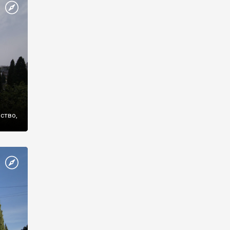
же
нство,