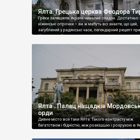
Ялта. Грецька церква Феодора Ти
Греки залишили Україні чималий спадок. Достатньо 
ніжинські огірочки – ви ж мабуть всі знаєте, що цей,
загублений у радянські часи, легендарний рецепт пр
Ніжин греки?
Ялта . Палац нащадків Мордовськ
орди
Дивне місто все таки Ялта. Такого контрасту між
багатством і бідністю, між розкішшю і розрухою в Ук
більше не знайдеш.