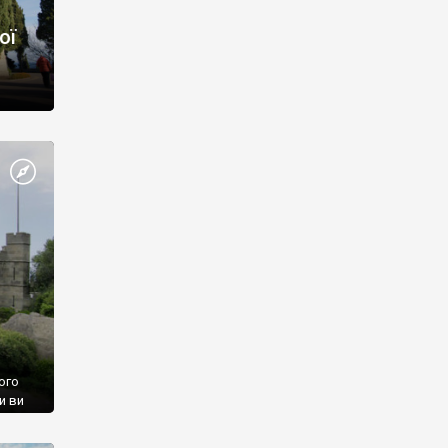
ої
ого
и ви