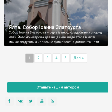
Ялта. Собор Іоанна Златоуста
Собор Іоанна Златоуста – одна із перших мурованих споруд
Ялти. Його 45-метрова дзвіниця і нині видніється в місті
майже звідусіль, а колись це була висотна домінанта Ялти.
1
2
3
4
5
Далі »
Станьте нашим автором