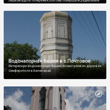
пешком вдоль побережья,поэтому совершали радиальные
вылазки из Оленевки.
Водонапорная башня в с.Почтовое
Интересную водонапорную башню посмотрели по дороге из
Симферополя в Бахчисарай.