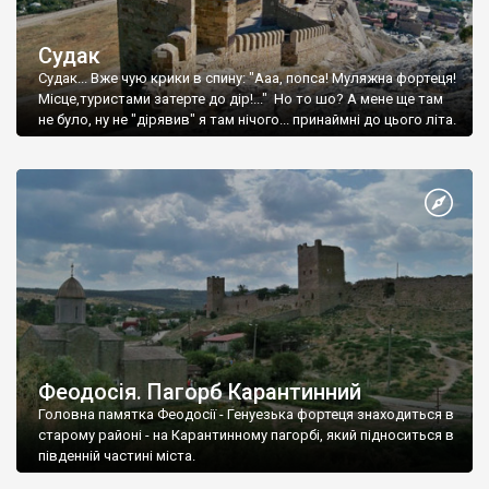
Судак
Судак... Вже чую крики в спину: "Ааа, попса! Муляжна фортеця!
Місце,туристами затерте до дір!..." Но то шо? А мене ще там
не було, ну не "дірявив" я там нічого... принаймні до цього літа.
Феодосія. Пагорб Карантинний
Головна памятка Феодосії - Генуезька фортеця знаходиться в
старому районі - на Карантинному пагорбі, який підноситься в
південній частині міста.