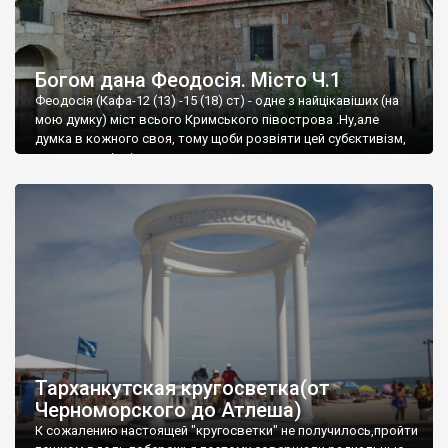
Богом дана Феодосія. Місто Ч.1
Феодосія (Кафа-12 (13) -15 (18) ст) - одне з найцікавіших (на
мою думку) міст всього Кримського півострова .Ну,але
думка в кожного своя, тому щоби розвіяти цей субєктивізм,
запрошую відвідати це
Тарханкутская кругосветка(от
Черноморского до Атлеша)
К сожалению настоящей "кругосветки" не получилось,пройти