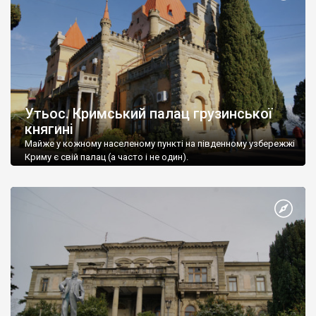
Утьос. Кримський палац грузинської
княгині
Майже у кожному населеному пункті на південному узбережжі
Криму є свій палац (а часто і не один).