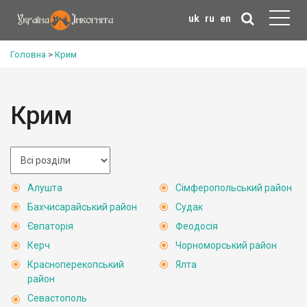
uk
ru
en
Головна
>
Крим
Крим
Алушта
Сімферопольський район
Бахчисарайський район
Судак
Євпаторія
Феодосія
Керч
Чорноморський район
Красноперекопський
Ялта
район
Севастополь