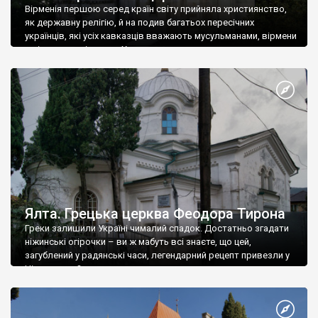
Вірменія першою серед країн світу прийняла християнство,
як державну релігію, й на подив багатьох пересічних
українців, які усіх кавказців вважають мусульманами, вірмени
є відданими вірянами Христа
Ялта. Грецька церква Феодора Тирона
Греки залишили Україні чималий спадок. Достатньо згадати
ніжинські огірочки – ви ж мабуть всі знаєте, що цей,
загублений у радянські часи, легендарний рецепт привезли у
Ніжин греки?