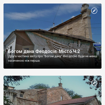
Богом дана Феодосія. Місто Ч.2
Друга частина звіту про "Богом дану" Феодосію буде не менш
насиченою ніж перша.