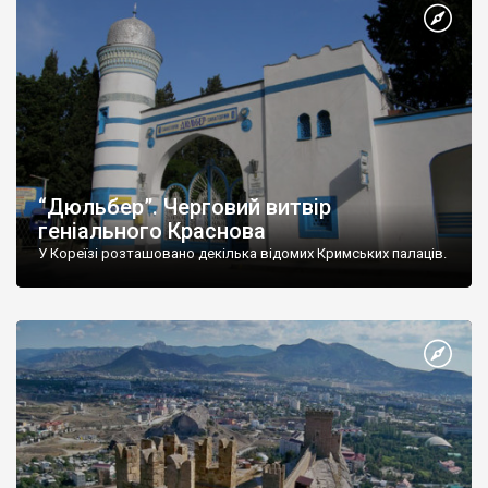
“Дюльбер”. Черговий витвір
геніального Краснова
У Кореїзі розташовано декілька відомих Кримських палаців.