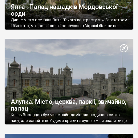
Ялта . Палац нащадків Мордовської
орди
Дивне місто все таки Ялта. Такого контрасту між багатством
і бідністю, між розкішшю і розрухою в Україні більше не
знайдеш.
Алупка. Місто, церква, парк і, звичайно,
палац
Князь Воронцов був чи не найвідомішою людиною свого
часу, але давайте не будемо кривити душею – чи знали ви це
прізвище до відвідин Алупки? Мабуть все таки ні.