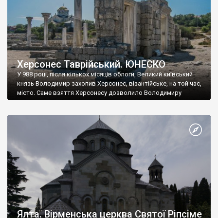
Херсонес Таврійський. ЮНЕСКО
У 988 році, після кількох місяців облоги, Великий київський
князь Володимир захопив Херсонес, візантійське, на той час,
місто. Саме взяття Херсонесу дозволило Володимиру
диктувати свої умови візантійському імператору Василю ІІ, та
одружитися з його дочкою Ганною. Цього ж року, в
Херсонесі Володимир-язичник, став Василем-християнином.
А потім було Хрещення Русі. На честь Херсонесу Таврійського
названо місто […]
Ялта. Вірменська церква Святої Ріпсіме