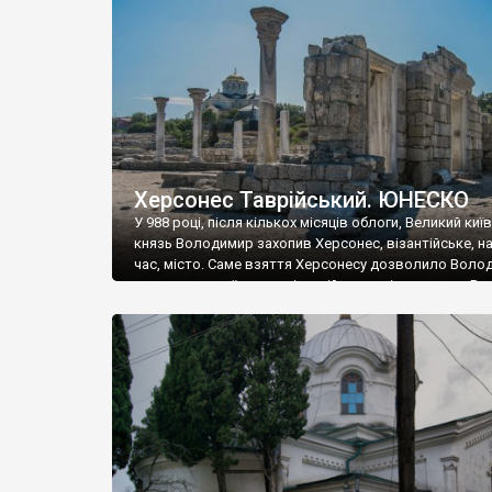
музею «Новгородський музей-заповідник» сотні арт
візантійської доби. Раритети викрадені з фондів об’
культурної спадщини ЮНЕСКО «Херсонеса Таврійсько
Офіційно – на виставку «Золото Візантії», але експер
влада в Україні вважають це лише […]
Херсонес Таврійський. ЮНЕСКО
У 988 році, після кількох місяців облоги, Великий киї
князь Володимир захопив Херсонес, візантійське, на
час, місто. Саме взяття Херсонесу дозволило Воло
диктувати свої умови візантійському імператору Вас
та одружитися з його дочкою Ганною. Цього ж року,
Херсонесі Володимир-язичник, став Василем-
християнином. А потім було Хрещення Русі. На честь
Херсонесу Таврійського названо місто […]