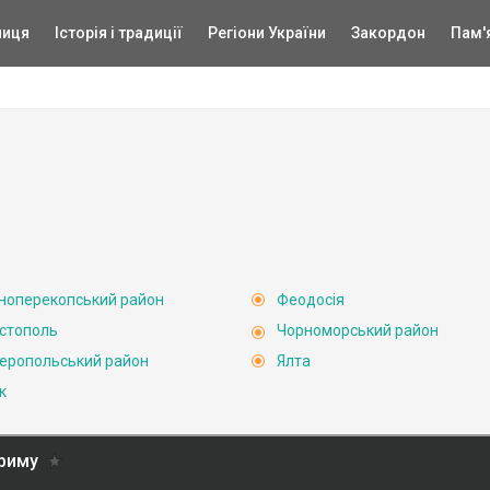
ниця
Історія і традиції
Регіони України
Закордон
Пам'
ноперекопський район
Феодосія
стополь
Чорноморський район
еропольський район
Ялта
к