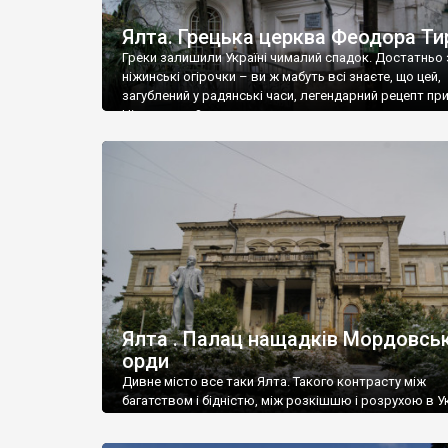
Ялта. Грецька церква Феодора Ти
Греки залишили Україні чималий спадок. Достатньо 
ніжинські огірочки – ви ж мабуть всі знаєте, що цей,
загублений у радянські часи, легендарний рецепт пр
Ніжин греки?
Ялта . Палац нащадків Мордовськ
орди
Дивне місто все таки Ялта. Такого контрасту між
багатством і бідністю, між розкішшю і розрухою в Ук
більше не знайдеш.