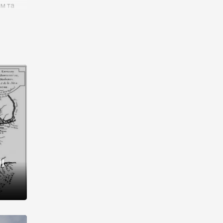
им та
ора і
є
го типу,
ей-
рний
ста:
 райони
від 2
I
і,
рукти,
 котрі