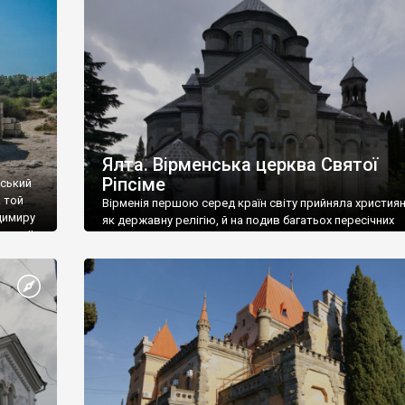
ефактів
називаються «повстяками» (postaki)…” “Вино. Крим
єкту
виробляє відмінне вино і його вдосталь: воно все ду
го».
легке біле і дуже […]
ти та
Ялта. Вірменська церква Святої
Ріпсіме
вський
 той
Вірменія першою серед країн світу прийняла христия
димиру
як державну релігію, й на подив багатьох пересічних
илю ІІ,
українців, які усіх кавказців вважають мусульманами,
 в
вірмени є відданими вірянами Христа