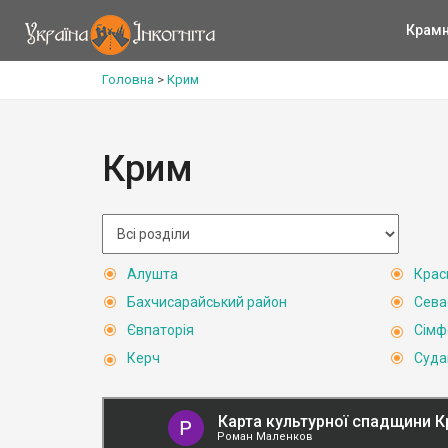
Крам
Головна
>
Крим
Крим
Алушта
Крас
Бахчисарайський район
Сева
Євпаторія
Сімф
Керч
Суда