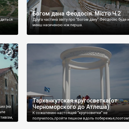
Богом дана Феодосія. Місто Ч.2
одиться
Друга частина звіту про "Богом дану" Феодосію буде 
менш насиченою ніж перша.
Тарханкутская кругосветка(от
Черноморского до Атлеша)
ших (на
але
К сожалению настоящей "кругосветки" не
тивізм,
получилось,пройти пешком вдоль побережья,поэтом
совершали радиальные вылазки из Оленевки.