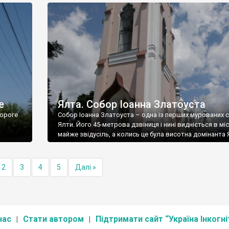
е
Ялта. Собор Іоанна Златоуста
ороге
Собор Іоанна Златоуста – одна із перших мурованих 
Ялти. Його 45-метрова дзвіниця і нині видніється в міс
майже звідусіль, а колись це була висотна домінанта 
2
3
4
5
Далі »
нас
Стати автором
Підтримати сайт “Україна Інкогні