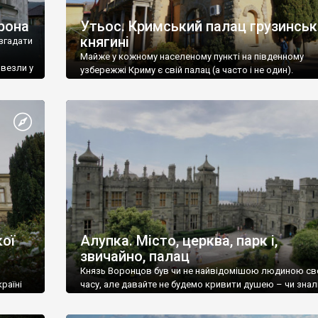
рона
Утьос. Кримський палац грузинськ
княгині
згадати
Майже у кожному населеному пункті на південному
ивезли у
узбережжі Криму є свій палац (а часто і не один).
ої
Алупка. Місто, церква, парк і,
звичайно, палац
Князь Воронцов був чи не найвідомішою людиною св
раїні
часу, але давайте не будемо кривити душею – чи знал
це прізвище до відвідин Алупки? Мабуть все таки ні.