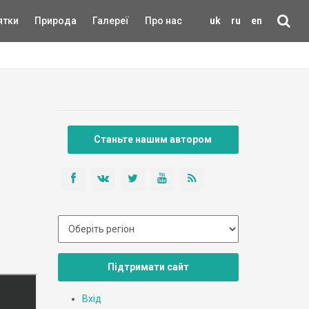
ятки
Природа
Галереї
Про нас
uk
ru
en
Станьте нашим автором
Підтримати сайт
Вхід