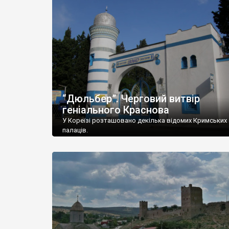
“Дюльбер”. Черговий витвір
геніального Краснова
У Кореїзі розташовано декілька відомих Кримських
палаців.