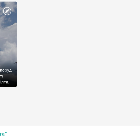
споруд
ті
Ялти.
та”