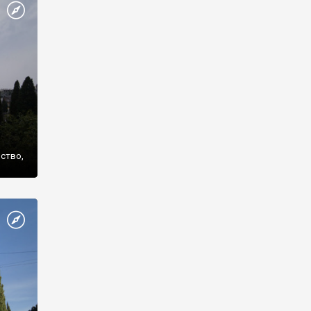
же
нство,