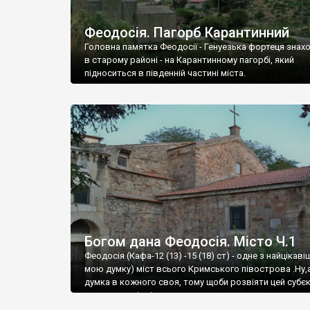
Феодосія. Пагорб Карантинний
Головна памятка Феодосії - Генуезька фортеця знах
в старому районі - на Карантинному пагорбі, який
підноситься в південній частині міста.
Богом дана Феодосія. Місто Ч.1
Феодосія (Кафа-12 (13) -15 (18) ст) - одне з найцікаві
мою думку) міст всього Кримського півострова .Ну,
думка в кожного своя, тому щоби розвіяти цей субєк
запрошую відвідати це