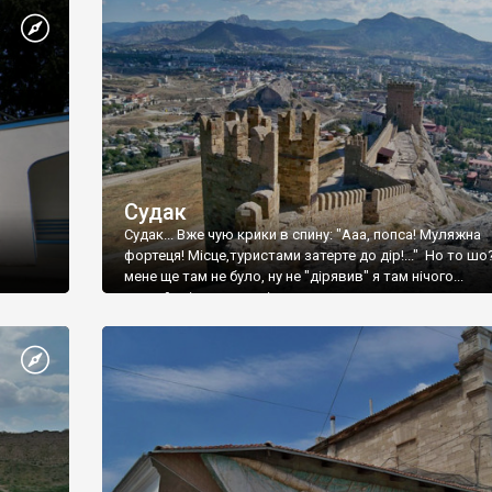
Судак
Судак... Вже чую крики в спину: "Ааа, попса! Муляжна
фортеця! Місце,туристами затерте до дір!..." Но то шо
мене ще там не було, ну не "дірявив" я там нічого...
принаймні до цього літа.