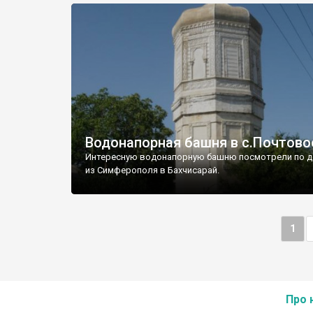
Водонапорная башня в с.Почтово
Интересную водонапорную башню посмотрели по д
из Симферополя в Бахчисарай.
1
Про 