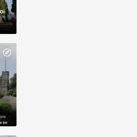
ої
ого
и ви