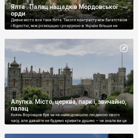
Ялта . Палац нащадків Мордовської
орди
Дивне місто все таки Ялта. Такого контрасту між багатством
і бідністю, між розкішшю і розрухою в Україні більше не
знайдеш.
Алупка. Місто, церква, парк і, звичайно,
палац
Князь Воронцов був чи не найвідомішою людиною свого
часу, але давайте не будемо кривити душею – чи знали ви це
прізвище до відвідин Алупки? Мабуть все таки ні.