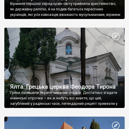
Вірменія першою серед країн світу прийняла християнство,
як державну релігію, й на подив багатьох пересічних
українців, які усіх кавказців вважають мусульманами, вірмени
є відданими вірянами Христа
Ялта. Грецька церква Феодора Тирона
Греки залишили Україні чималий спадок. Достатньо згадати
ніжинські огірочки – ви ж мабуть всі знаєте, що цей,
загублений у радянські часи, легендарний рецепт привезли у
Ніжин греки?