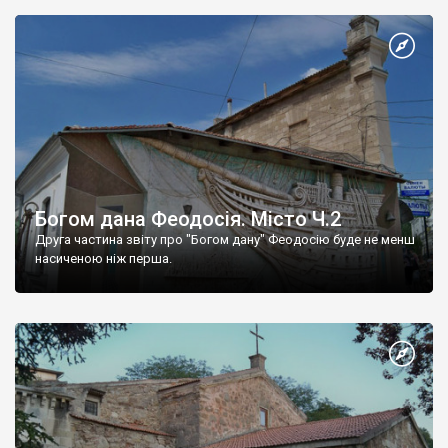
Богом дана Феодосія. Місто Ч.2
Друга частина звіту про "Богом дану" Феодосію буде не менш
насиченою ніж перша.