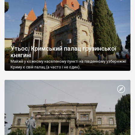
Утьос. Кримський палац грузинської
княгині
Майже у кожному населеному пункті на південному узбережжі
Криму є свій палац (а часто і не один).