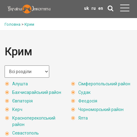
uk
ru
en
Головна
>
Крим
Крим
Алушта
Сімферопольський район
Бахчисарайський район
Судак
Євпаторія
Феодосія
Керч
Чорноморський район
Красноперекопський
Ялта
район
Севастополь