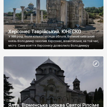
Херсонес Таврійський. ЮНЕСКО
У 988 році, після кількох місяців облоги, Великий київський
князь Володимир захопив Херсонес, візантійське, на той час,
місто. Саме взяття Херсонесу дозволило Володимиру
диктувати свої умови візантійському імператору Василю ІІ, та
одружитися з його дочкою Ганною. Цього ж року, в
Херсонесі Володимир-язичник, став Василем-християнином.
А потім було Хрещення Русі. На честь Херсонесу Таврійського
названо місто […]
Ялта. Вірменська церква Святої Ріпсіме