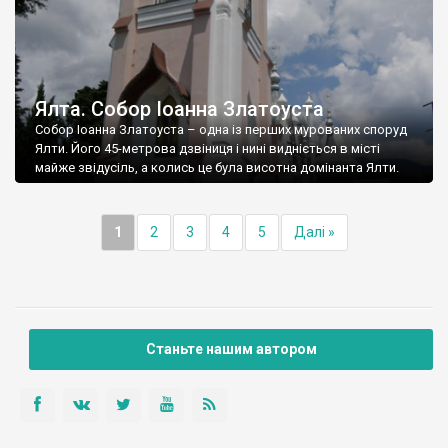
Ялта. Собор Іоанна Златоуста
Собор Іоанна Златоуста – одна із перших мурованих споруд
Ялти. Його 45-метрова дзвіниця і нині видніється в місті
майже звідусіль, а колись це була висотна домінанта Ялти.
1
2
3
4
5
Далі »
Станьте нашим автором