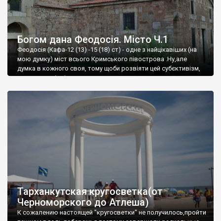
Богом дана Феодосія. Місто Ч.1
Феодосія (Кафа-12 (13) -15 (18) ст) - одне з найцікавіших (на
мою думку) міст всього Кримського півострова .Ну,але
думка в кожного своя, тому щоби розвіяти цей субєктивізм,
запрошую відвідати це
Тарханкутская кругосветка(от
Черноморского до Атлеша)
К сожалению настоящей "кругосветки" не получилось,пройти