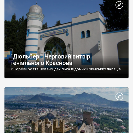
“Дюльбер”. Черговий витвір
геніального Краснова
У Кореїзі розташовано декілька відомих Кримських палаців.