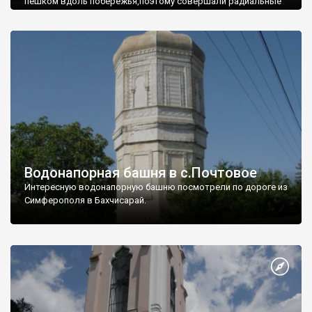
пешком вдоль побережья,поэтому совершали радиальные
вылазки из Оленевки.
Водонапорная башня в с.Почтовое
Интересную водонапорную башню посмотрели по дороге из
Симферополя в Бахчисарай.