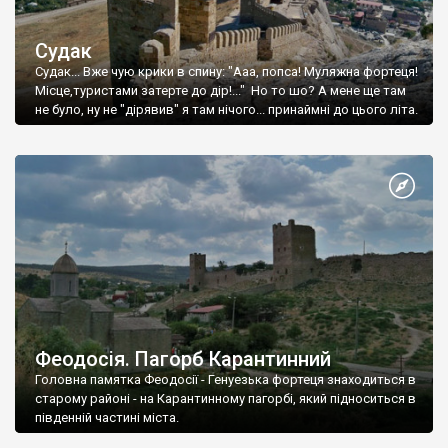
Судак
Судак... Вже чую крики в спину: "Ааа, попса! Муляжна фортеця!
Місце,туристами затерте до дір!..." Но то шо? А мене ще там
не було, ну не "дірявив" я там нічого... принаймні до цього літа.
Феодосія. Пагорб Карантинний
Головна памятка Феодосії - Генуезька фортеця знаходиться в
старому районі - на Карантинному пагорбі, який підноситься в
південній частині міста.