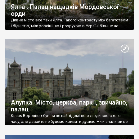
Ялта . Палац нащадків Мордовської
орди
Дивне місто все таки Ялта. Такого контрасту між багатством
і бідністю, між розкішшю і розрухою в Україні більше не
знайдеш.
Алупка. Місто, церква, парк і, звичайно,
палац
Князь Воронцов був чи не найвідомішою людиною свого
часу, але давайте не будемо кривити душею – чи знали ви це
прізвище до відвідин Алупки? Мабуть все таки ні.