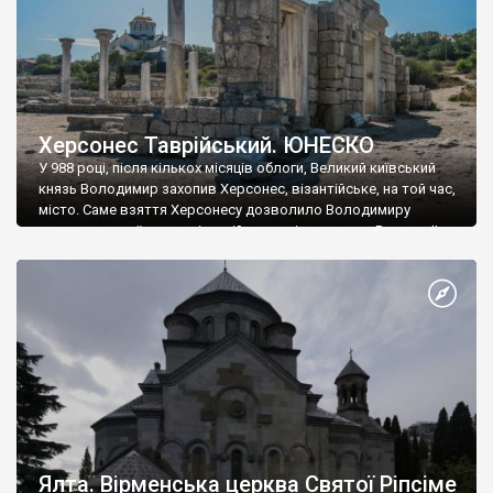
Херсонес Таврійський. ЮНЕСКО
У 988 році, після кількох місяців облоги, Великий київський
князь Володимир захопив Херсонес, візантійське, на той час,
місто. Саме взяття Херсонесу дозволило Володимиру
диктувати свої умови візантійському імператору Василю ІІ, та
одружитися з його дочкою Ганною. Цього ж року, в
Херсонесі Володимир-язичник, став Василем-християнином.
А потім було Хрещення Русі. На честь Херсонесу Таврійського
названо місто […]
Ялта. Вірменська церква Святої Ріпсіме