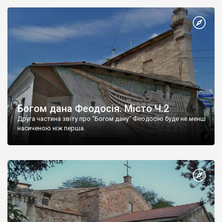
Богом дана Феодосія. Місто Ч.2
Друга частина звіту про "Богом дану" Феодосію буде не менш
насиченою ніж перша.