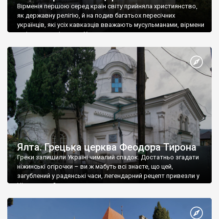
Вірменія першою серед країн світу прийняла християнство,
як державну релігію, й на подив багатьох пересічних
українців, які усіх кавказців вважають мусульманами, вірмени
є відданими вірянами Христа
Ялта. Грецька церква Феодора Тирона
Греки залишили Україні чималий спадок. Достатньо згадати
ніжинські огірочки – ви ж мабуть всі знаєте, що цей,
загублений у радянські часи, легендарний рецепт привезли у
Ніжин греки?