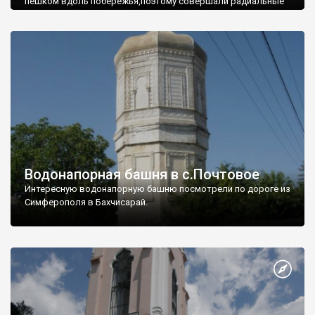
пешком вдоль побережья,поэтому совершали радиальные
вылазки из Оленевки.
Водонапорная башня в с.Почтовое
Интересную водонапорную башню посмотрели по дороге из
Симферополя в Бахчисарай.