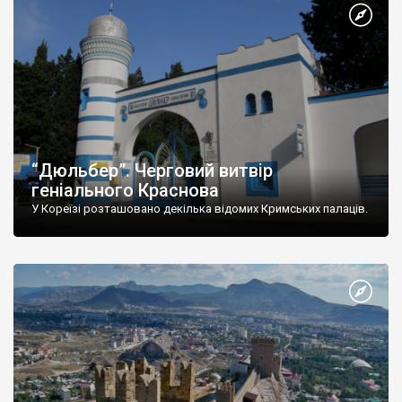
“Дюльбер”. Черговий витвір
геніального Краснова
У Кореїзі розташовано декілька відомих Кримських палаців.