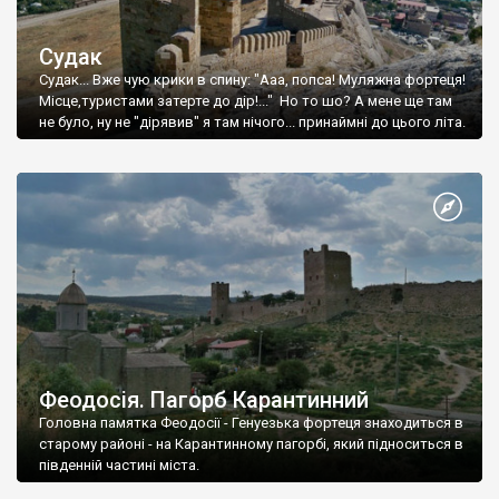
Судак
Судак... Вже чую крики в спину: "Ааа, попса! Муляжна фортеця!
Місце,туристами затерте до дір!..." Но то шо? А мене ще там
не було, ну не "дірявив" я там нічого... принаймні до цього літа.
Феодосія. Пагорб Карантинний
Головна памятка Феодосії - Генуезька фортеця знаходиться в
старому районі - на Карантинному пагорбі, який підноситься в
південній частині міста.