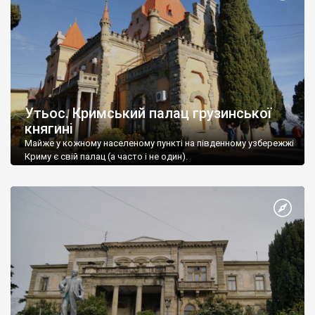
Утьос. Кримський палац грузинської
княгині
Майже у кожному населеному пункті на південному узбережжі
Криму є свій палац (а часто і не один).