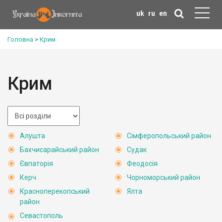
uk
ru
en
Головна
>
Крим
Крим
Алушта
Сімферопольський район
Бахчисарайський район
Судак
Євпаторія
Феодосія
Керч
Чорноморський район
Красноперекопський
Ялта
район
Севастополь