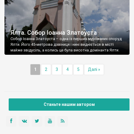
Ялта. Собор Іоанна Златоуста
Собор Іоанна Златоуста – одна із перших мурованих споруд
Ялти. Його 45-метрова дзвіниця і нині видніється в місті
майже звідусіль, а колись це була висотна домінанта Ялти.
1
2
3
4
5
Далі »
Станьте нашим автором