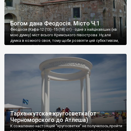
Богом дана Феодосія. Місто Ч.1
Феодосія (Кафа-12 (13) -15 (18) ст) - одне з найцікавіших (на
мою думку) міст всього Кримського півострова .Ну,але
думка в кожного своя, тому щоби розвіяти цей субєктивізм,
запрошую відвідати це
Тарханкутская кругосветка(от
Черноморского до Атлеша)
К сожалению настоящей "кругосветки" не получилось,пройти