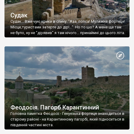
Судак
Судак... Вже чую крики в спину: "Ааа, попса! Муляжна фортеця!
Місце,туристами затерте до дір!..." Но то шо? А мене ще там
не було, ну не "дірявив" я там нічого... принаймні до цього літа.
Феодосія. Пагорб Карантинний
Головна памятка Феодосії - Генуезька фортеця знаходиться в
старому районі - на Карантинному пагорбі, який підноситься в
південній частині міста.