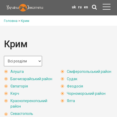
uk
ru
en
Головна
>
Крим
Крим
Алушта
Сімферопольський район
Бахчисарайський район
Судак
Євпаторія
Феодосія
Керч
Чорноморський район
Красноперекопський
Ялта
район
Севастополь