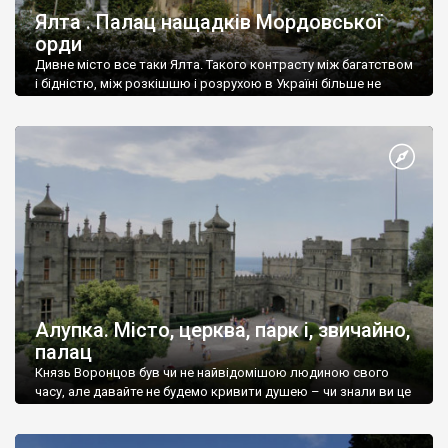
Ялта . Палац нащадків Мордовської
орди
Дивне місто все таки Ялта. Такого контрасту між багатством
і бідністю, між розкішшю і розрухою в Україні більше не
знайдеш.
Алупка. Місто, церква, парк і, звичайно,
палац
Князь Воронцов був чи не найвідомішою людиною свого
часу, але давайте не будемо кривити душею – чи знали ви це
прізвище до відвідин Алупки? Мабуть все таки ні.