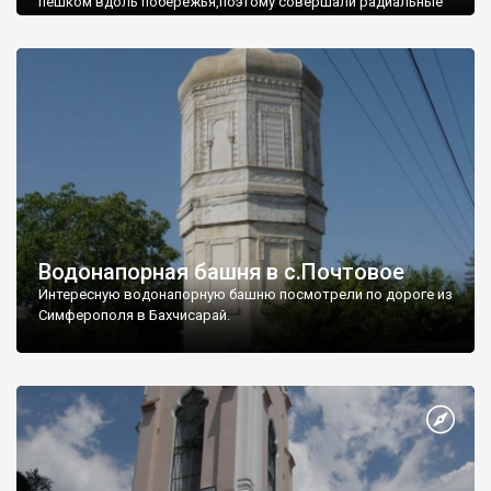
пешком вдоль побережья,поэтому совершали радиальные
вылазки из Оленевки.
Водонапорная башня в с.Почтовое
Интересную водонапорную башню посмотрели по дороге из
Симферополя в Бахчисарай.