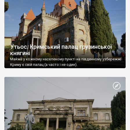
Утьос. Кримський палац грузинської
княгині
Майже у кожному населеному пункті на південному узбережжі
Криму є свій палац (а часто і не один).