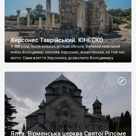
Херсонес Таврійський. ЮНЕСКО
У 988 році, після кількох місяців облоги, Великий київський
князь Володимир захопив Херсонес, візантійське, на той час,
місто. Саме взяття Херсонесу дозволило Володимиру
диктувати свої умови візантійському імператору Василю ІІ, та
одружитися з його дочкою Ганною. Цього ж року, в
Херсонесі Володимир-язичник, став Василем-християнином.
А потім було Хрещення Русі. На честь Херсонесу Таврійського
названо місто […]
Ялта. Вірменська церква Святої Ріпсіме