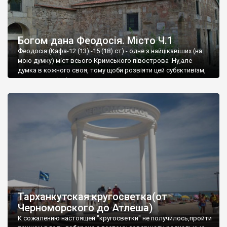
Богом дана Феодосія. Місто Ч.1
Феодосія (Кафа-12 (13) -15 (18) ст) - одне з найцікавіших (на
мою думку) міст всього Кримського півострова .Ну,але
думка в кожного своя, тому щоби розвіяти цей субєктивізм,
запрошую відвідати це
Тарханкутская кругосветка(от
Черноморского до Атлеша)
К сожалению настоящей "кругосветки" не получилось,пройти