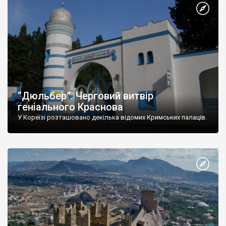
“Дюльбер”. Черговий витвір
геніального Краснова
У Кореїзі розташовано декілька відомих Кримських палаців.