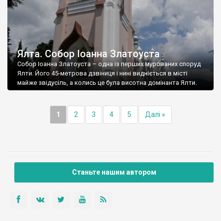
Ялта. Собор Іоанна Златоуста
Собор Іоанна Златоуста – одна із перших мурованих споруд
Ялти. Його 45-метрова дзвіниця і нині видніється в місті
майже звідусіль, а колись це була висотна домінанта Ялти.
1
2
3
4
5
Далі »
Станьте нашим автором