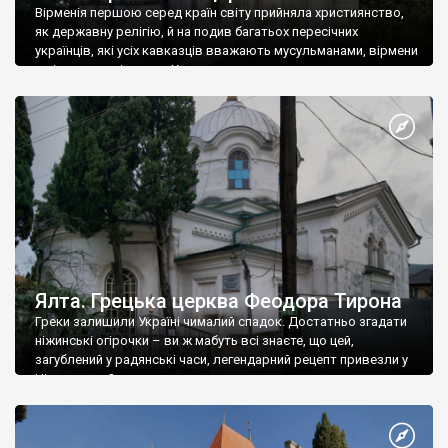
Вірменія першою серед країн світу прийняла християнство,
як державну релігію, й на подив багатьох пересічних
українців, які усіх кавказців вважають мусульманами, вірмени
є відданими вірянами Христа
Ялта. Грецька церква Феодора Тирона
Греки залишили Україні чималий спадок. Достатньо згадати
ніжинські огірочки – ви ж мабуть всі знаєте, що цей,
загублений у радянські часи, легендарний рецепт привезли у
Ніжин греки?