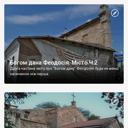
Богом дана Феодосія. Місто Ч.2
Друга частина звіту про "Богом дану" Феодосію буде не менш
насиченою ніж перша.