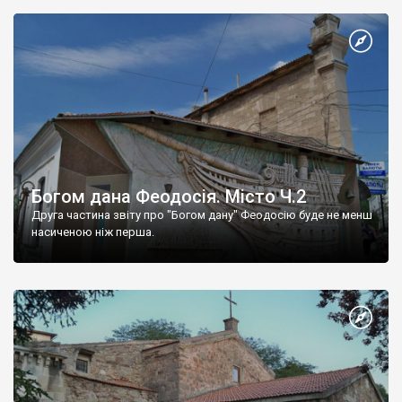
Богом дана Феодосія. Місто Ч.2
Друга частина звіту про "Богом дану" Феодосію буде не менш
насиченою ніж перша.