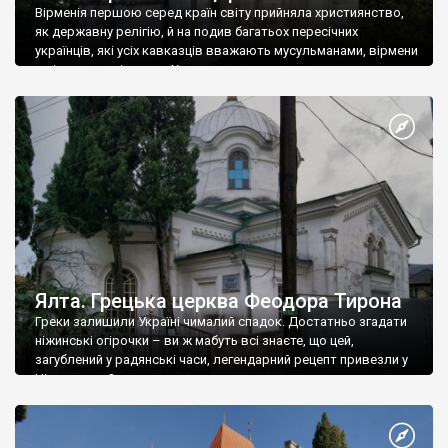
Вірменія першою серед країн світу прийняла християнство,
як державну релігію, й на подив багатьох пересічних
українців, які усіх кавказців вважають мусульманами, вірмени
є відданими вірянами Христа
Ялта. Грецька церква Феодора Тирона
Греки залишили Україні чималий спадок. Достатньо згадати
ніжинські огірочки – ви ж мабуть всі знаєте, що цей,
загублений у радянські часи, легендарний рецепт привезли у
Ніжин греки?