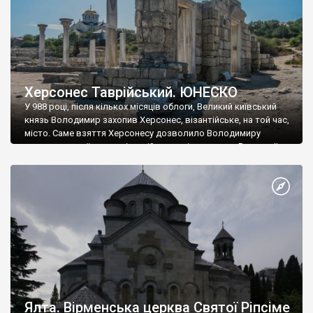
Херсонес Таврійський. ЮНЕСКО
У 988 році, після кількох місяців облоги, Великий київський
князь Володимир захопив Херсонес, візантійське, на той час,
місто. Саме взяття Херсонесу дозволило Володимиру
диктувати свої умови візантійському імператору Василю ІІ, та
одружитися з його дочкою Ганною. Цього ж року, в
Херсонесі Володимир-язичник, став Василем-християнином.
А потім було Хрещення Русі. На честь Херсонесу Таврійського
названо місто […]
Ялта. Вірменська церква Святої Ріпсіме