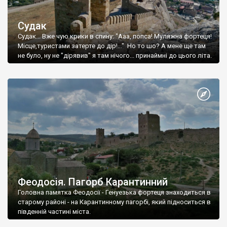
Судак
Судак... Вже чую крики в спину: "Ааа, попса! Муляжна фортеця!
Місце,туристами затерте до дір!..." Но то шо? А мене ще там
не було, ну не "дірявив" я там нічого... принаймні до цього літа.
Феодосія. Пагорб Карантинний
Головна памятка Феодосії - Генуезька фортеця знаходиться в
старому районі - на Карантинному пагорбі, який підноситься в
південній частині міста.