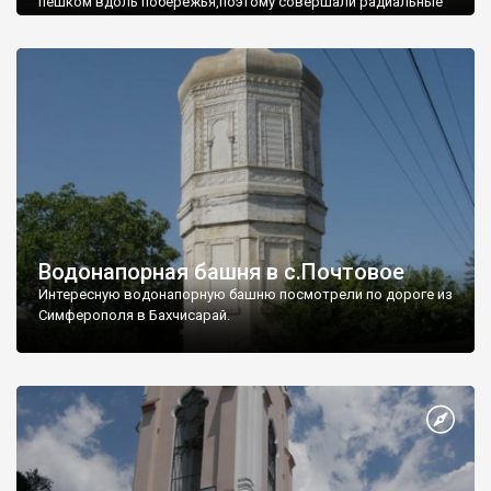
пешком вдоль побережья,поэтому совершали радиальные
вылазки из Оленевки.
Водонапорная башня в с.Почтовое
Интересную водонапорную башню посмотрели по дороге из
Симферополя в Бахчисарай.