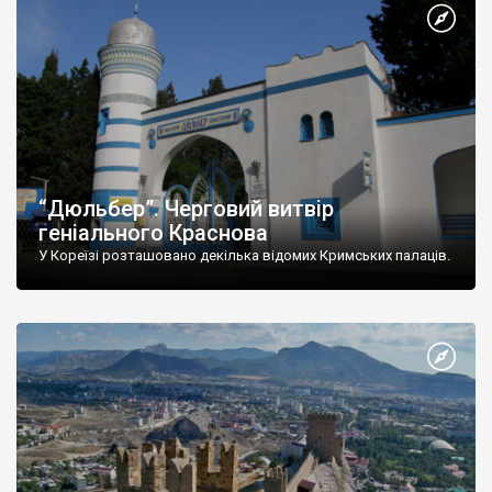
“Дюльбер”. Черговий витвір
геніального Краснова
У Кореїзі розташовано декілька відомих Кримських палаців.