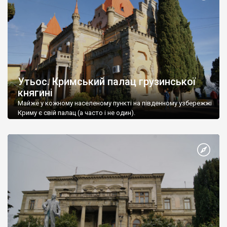
Утьос. Кримський палац грузинської
княгині
Майже у кожному населеному пункті на південному узбережжі
Криму є свій палац (а часто і не один).