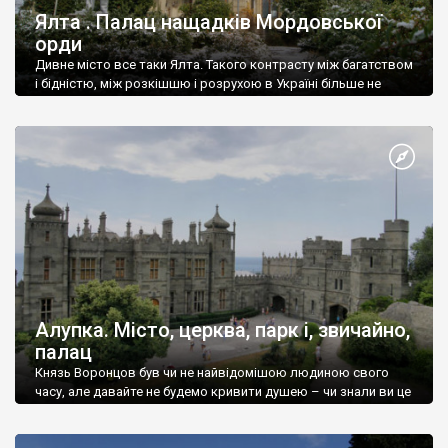
Ялта . Палац нащадків Мордовської
орди
Дивне місто все таки Ялта. Такого контрасту між багатством
і бідністю, між розкішшю і розрухою в Україні більше не
знайдеш.
Алупка. Місто, церква, парк і, звичайно,
палац
Князь Воронцов був чи не найвідомішою людиною свого
часу, але давайте не будемо кривити душею – чи знали ви це
прізвище до відвідин Алупки? Мабуть все таки ні.