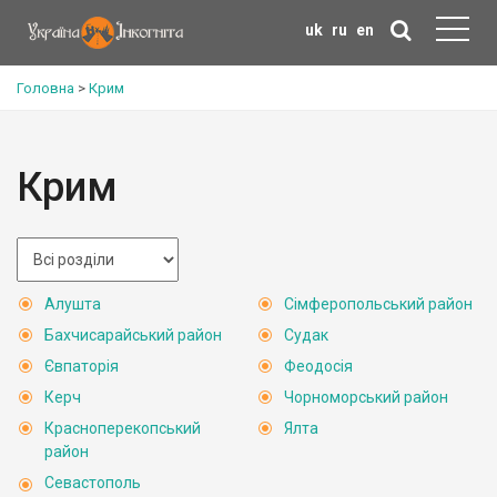
uk
ru
en
Головна
>
Крим
Крим
Алушта
Сімферопольський район
Бахчисарайський район
Судак
Євпаторія
Феодосія
Керч
Чорноморський район
Красноперекопський
Ялта
район
Севастополь