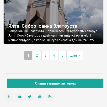
Ялта. Собор Іоанна Златоуста
Собор Іоанна Златоуста – одна із перших мурованих споруд
Ялти. Його 45-метрова дзвіниця і нині видніється в місті
майже звідусіль, а колись це була висотна домінанта Ялти.
1
2
3
4
5
Далі »
Станьте нашим автором