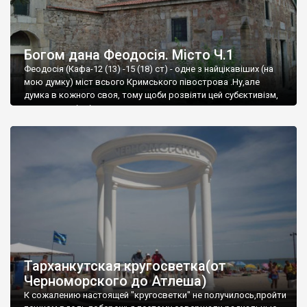
Богом дана Феодосія. Місто Ч.1
Феодосія (Кафа-12 (13) -15 (18) ст) - одне з найцікавіших (на
мою думку) міст всього Кримського півострова .Ну,але
думка в кожного своя, тому щоби розвіяти цей субєктивізм,
запрошую відвідати це
Тарханкутская кругосветка(от
Черноморского до Атлеша)
К сожалению настоящей "кругосветки" не получилось,пройти