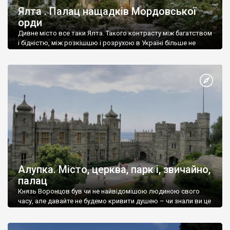
Ялта . Палац нащадків Мордовської
орди
Дивне місто все таки Ялта. Такого контрасту між багатством
і бідністю, між розкішшю і розрухою в Україні більше не
знайдеш.
Алупка. Місто, церква, парк і, звичайно,
палац
Князь Воронцов був чи не найвідомішою людиною свого
часу, але давайте не будемо кривити душею – чи знали ви це
прізвище до відвідин Алупки? Мабуть все таки ні.