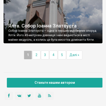
Ялта. Собор Іоанна Златоуста
Собор Іоанна Златоуста – одна із перших мурованих споруд
Ялти. Його 45-метрова дзвіниця і нині видніється в місті
майже звідусіль, а колись це була висотна домінанта Ялти.
1
2
3
4
5
Далі »
Станьте нашим автором