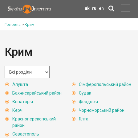
uk
ru
en
Головна
>
Крим
Крим
Алушта
Сімферопольський район
Бахчисарайський район
Судак
Євпаторія
Феодосія
Керч
Чорноморський район
Красноперекопський
Ялта
район
Севастополь