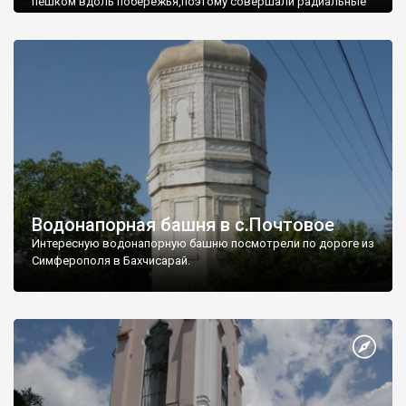
пешком вдоль побережья,поэтому совершали радиальные
вылазки из Оленевки.
Водонапорная башня в с.Почтовое
Интересную водонапорную башню посмотрели по дороге из
Симферополя в Бахчисарай.