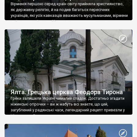
Вірменія першою серед країн світу прийняла християнство,
як державну релігію, й на подив багатьох пересічних
українців, які усіх кавказців вважають мусульманами, вірмени
є відданими вірянами Христа
Ялта. Грецька церква Феодора Тирона
Греки залишили Україні чималий спадок. Достатньо згадати
ніжинські огірочки – ви ж мабуть всі знаєте, що цей,
загублений у радянські часи, легендарний рецепт привезли у
Ніжин греки?