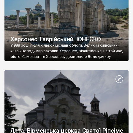
Херсонес Таврійський. ЮНЕСКО
У 988 році, після кількох місяців облоги, Великий київський
князь Володимир захопив Херсонес, візантійське, на той час,
місто. Саме взяття Херсонесу дозволило Володимиру
диктувати свої умови візантійському імператору Василю ІІ, та
одружитися з його дочкою Ганною. Цього ж року, в
Херсонесі Володимир-язичник, став Василем-християнином.
А потім було Хрещення Русі. На честь Херсонесу Таврійського
названо місто […]
Ялта. Вірменська церква Святої Ріпсіме