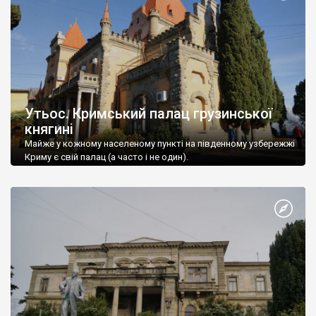
Утьос. Кримський палац грузинської
княгині
Майже у кожному населеному пункті на південному узбережжі
Криму є свій палац (а часто і не один).