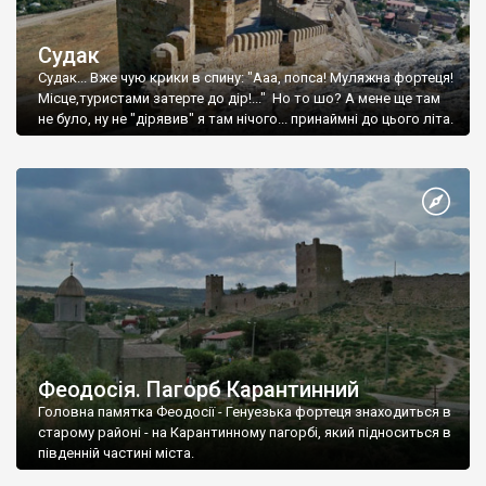
Судак
Судак... Вже чую крики в спину: "Ааа, попса! Муляжна фортеця!
Місце,туристами затерте до дір!..." Но то шо? А мене ще там
не було, ну не "дірявив" я там нічого... принаймні до цього літа.
Феодосія. Пагорб Карантинний
Головна памятка Феодосії - Генуезька фортеця знаходиться в
старому районі - на Карантинному пагорбі, який підноситься в
південній частині міста.