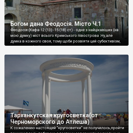
Богом дана Феодосія. Місто Ч.1
Феодосія (Кафа-12 (13) -15 (18) ст) - одне з найцікавіших (на
мою думку) міст всього Кримського півострова .Ну,але
думка в кожного своя, тому щоби розвіяти цей субєктивізм,
запрошую відвідати це
Тарханкутская кругосветка(от
Черноморского до Атлеша)
К сожалению настоящей "кругосветки" не получилось,пройти