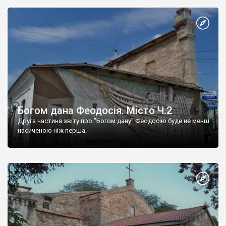
Богом дана Феодосія. Місто Ч.2
Друга частина звіту про "Богом дану" Феодосію буде не менш
насиченою ніж перша.