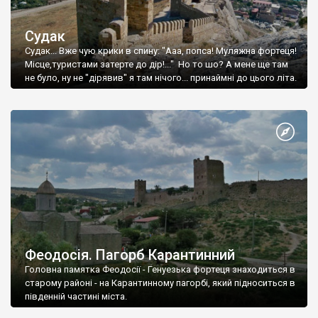
Судак
Судак... Вже чую крики в спину: "Ааа, попса! Муляжна фортеця!
Місце,туристами затерте до дір!..." Но то шо? А мене ще там
не було, ну не "дірявив" я там нічого... принаймні до цього літа.
Феодосія. Пагорб Карантинний
Головна памятка Феодосії - Генуезька фортеця знаходиться в
старому районі - на Карантинному пагорбі, який підноситься в
південній частині міста.