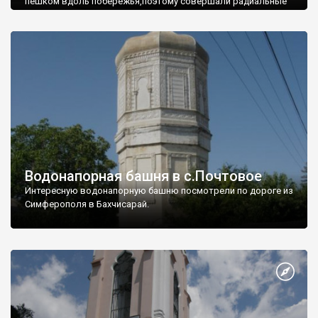
пешком вдоль побережья,поэтому совершали радиальные
вылазки из Оленевки.
Водонапорная башня в с.Почтовое
Интересную водонапорную башню посмотрели по дороге из
Симферополя в Бахчисарай.