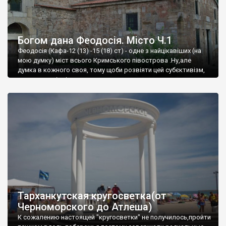
Богом дана Феодосія. Місто Ч.1
Феодосія (Кафа-12 (13) -15 (18) ст) - одне з найцікавіших (на
мою думку) міст всього Кримського півострова .Ну,але
думка в кожного своя, тому щоби розвіяти цей субєктивізм,
запрошую відвідати це
Тарханкутская кругосветка(от
Черноморского до Атлеша)
К сожалению настоящей "кругосветки" не получилось,пройти