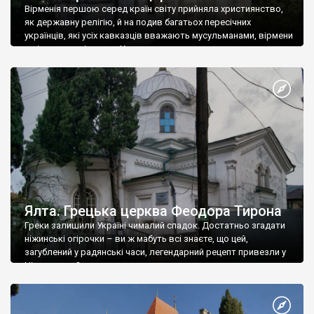
Вірменія першою серед країн світу прийняла християнство,
як державну релігію, й на подив багатьох пересічних
українців, які усіх кавказців вважають мусульманами, вірмени
є відданими вірянами Христа
Ялта. Грецька церква Феодора Тирона
Греки залишили Україні чималий спадок. Достатньо згадати
ніжинські огірочки – ви ж мабуть всі знаєте, що цей,
загублений у радянські часи, легендарний рецепт привезли у
Ніжин греки?