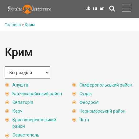
uk
ru
en
Головна
>
Крим
Крим
Алушта
Сімферопольський район
Бахчисарайський район
Судак
Євпаторія
Феодосія
Керч
Чорноморський район
Красноперекопський
Ялта
район
Севастополь