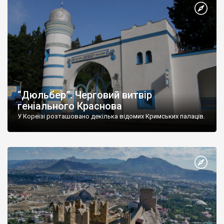
“Дюльбер”. Черговий витвір
геніального Краснова
У Кореїзі розташовано декілька відомих Кримських палаців.