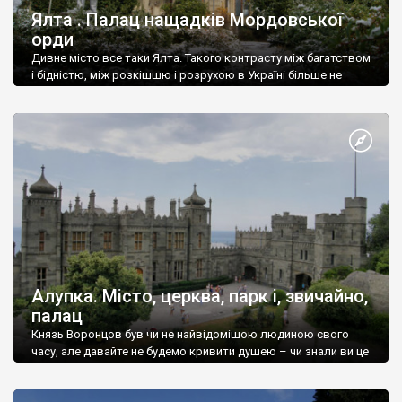
Ялта . Палац нащадків Мордовської
орди
Дивне місто все таки Ялта. Такого контрасту між багатством
і бідністю, між розкішшю і розрухою в Україні більше не
знайдеш.
Алупка. Місто, церква, парк і, звичайно,
палац
Князь Воронцов був чи не найвідомішою людиною свого
часу, але давайте не будемо кривити душею – чи знали ви це
прізвище до відвідин Алупки? Мабуть все таки ні.