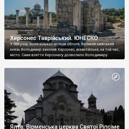
Херсонес Таврійський. ЮНЕСКО
У 988 році, після кількох місяців облоги, Великий київський
князь Володимир захопив Херсонес, візантійське, на той час,
місто. Саме взяття Херсонесу дозволило Володимиру
диктувати свої умови візантійському імператору Василю ІІ, та
одружитися з його дочкою Ганною. Цього ж року, в
Херсонесі Володимир-язичник, став Василем-християнином.
А потім було Хрещення Русі. На честь Херсонесу Таврійського
названо місто […]
Ялта. Вірменська церква Святої Ріпсіме