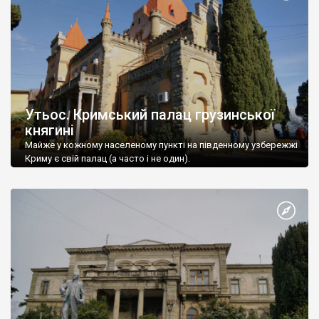
Утьос. Кримський палац грузинської
княгині
Майже у кожному населеному пункті на південному узбережжі
Криму є свій палац (а часто і не один).