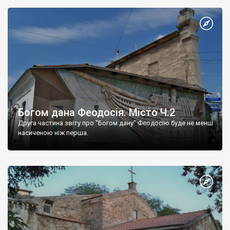
Богом дана Феодосія. Місто Ч.2
Друга частина звіту про "Богом дану" Феодосію буде не менш
насиченою ніж перша.