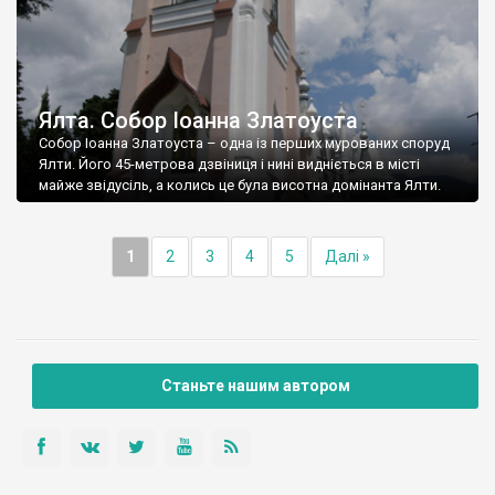
Ялта. Собор Іоанна Златоуста
Собор Іоанна Златоуста – одна із перших мурованих споруд
Ялти. Його 45-метрова дзвіниця і нині видніється в місті
майже звідусіль, а колись це була висотна домінанта Ялти.
1
2
3
4
5
Далі »
Станьте нашим автором