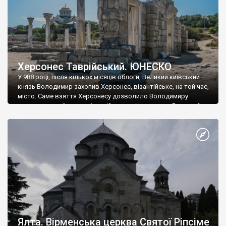
Херсонес Таврійський. ЮНЕСКО
У 988 році, після кількох місяців облоги, Великий київський
князь Володимир захопив Херсонес, візантійське, на той час,
місто. Саме взяття Херсонесу дозволило Володимиру
диктувати свої умови візантійському імператору Василю ІІ, та
одружитися з його дочкою Ганною. Цього ж року, в
Херсонесі Володимир-язичник, став Василем-християнином.
А потім було Хрещення Русі. На честь Херсонесу Таврійського
названо місто […]
Ялта. Вірменська церква Святої Ріпсіме