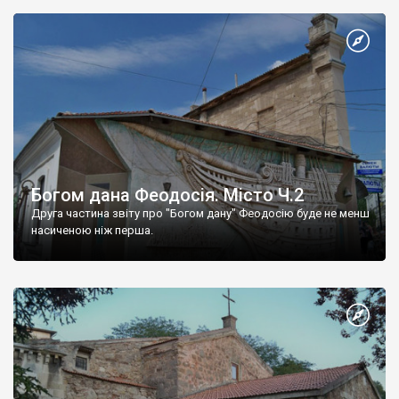
Богом дана Феодосія. Місто Ч.2
Друга частина звіту про "Богом дану" Феодосію буде не менш
насиченою ніж перша.