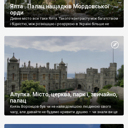
Ялта . Палац нащадків Мордовської
орди
Дивне місто все таки Ялта. Такого контрасту між багатством
і бідністю, між розкішшю і розрухою в Україні більше не
знайдеш.
Алупка. Місто, церква, парк і, звичайно,
палац
Князь Воронцов був чи не найвідомішою людиною свого
часу, але давайте не будемо кривити душею – чи знали ви це
прізвище до відвідин Алупки? Мабуть все таки ні.