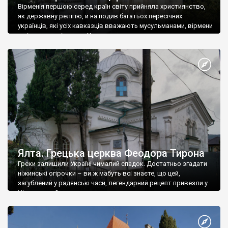
Вірменія першою серед країн світу прийняла християнство,
як державну релігію, й на подив багатьох пересічних
українців, які усіх кавказців вважають мусульманами, вірмени
є відданими вірянами Христа
Ялта. Грецька церква Феодора Тирона
Греки залишили Україні чималий спадок. Достатньо згадати
ніжинські огірочки – ви ж мабуть всі знаєте, що цей,
загублений у радянські часи, легендарний рецепт привезли у
Ніжин греки?