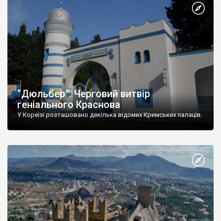
“Дюльбер”. Черговий витвір
геніального Краснова
У Кореїзі розташовано декілька відомих Кримських палаців.