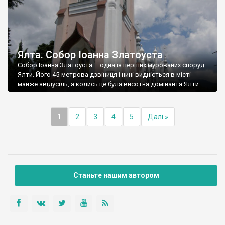
Ялта. Собор Іоанна Златоуста
Собор Іоанна Златоуста – одна із перших мурованих споруд
Ялти. Його 45-метрова дзвіниця і нині видніється в місті
майже звідусіль, а колись це була висотна домінанта Ялти.
1
2
3
4
5
Далі »
Станьте нашим автором