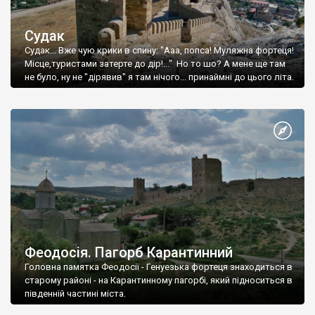
Судак
Судак... Вже чую крики в спину: "Ааа, попса! Муляжна фортеця!
Місце,туристами затерте до дір!..." Но то шо? А мене ще там
не було, ну не "дірявив" я там нічого... принаймні до цього літа.
Феодосія. Пагорб Карантинний
Головна памятка Феодосії - Генуезька фортеця знаходиться в
старому районі - на Карантинному пагорбі, який підноситься в
південній частині міста.