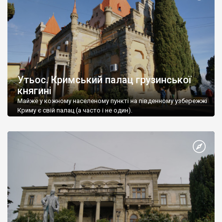
Утьос. Кримський палац грузинської
княгині
Майже у кожному населеному пункті на південному узбережжі
Криму є свій палац (а часто і не один).