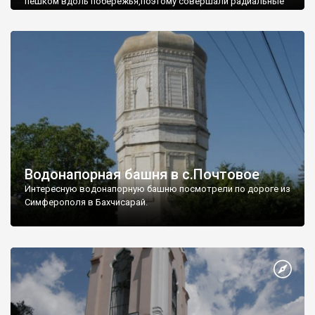
пешком вдоль побережья,поэтому совершали радиальные
вылазки из Оленевки.
Водонапорная башня в с.Почтовое
Интересную водонапорную башню посмотрели по дороге из
Симферополя в Бахчисарай.