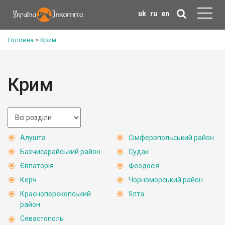
uk
ru
en
Головна
>
Крим
Крим
Алушта
Сімферопольський район
Бахчисарайський район
Судак
Євпаторія
Феодосія
Керч
Чорноморський район
Красноперекопський
Ялта
район
Севастополь