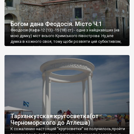
Богом дана Феодосія. Місто Ч.1
Феодосія (Кафа-12 (13) -15 (18) ст) - одне з найцікавіших (на
мою думку) міст всього Кримського півострова .Ну,але
думка в кожного своя, тому щоби розвіяти цей субєктивізм,
запрошую відвідати це
Тарханкутская кругосветка(от
Черноморского до Атлеша)
К сожалению настоящей "кругосветки" не получилось,пройти