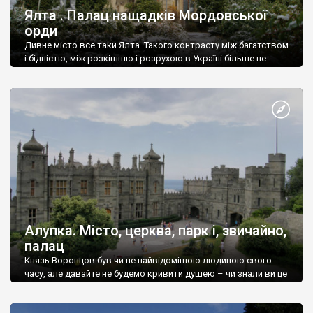
Ялта . Палац нащадків Мордовської
орди
Дивне місто все таки Ялта. Такого контрасту між багатством
і бідністю, між розкішшю і розрухою в Україні більше не
знайдеш.
Алупка. Місто, церква, парк і, звичайно,
палац
Князь Воронцов був чи не найвідомішою людиною свого
часу, але давайте не будемо кривити душею – чи знали ви це
прізвище до відвідин Алупки? Мабуть все таки ні.