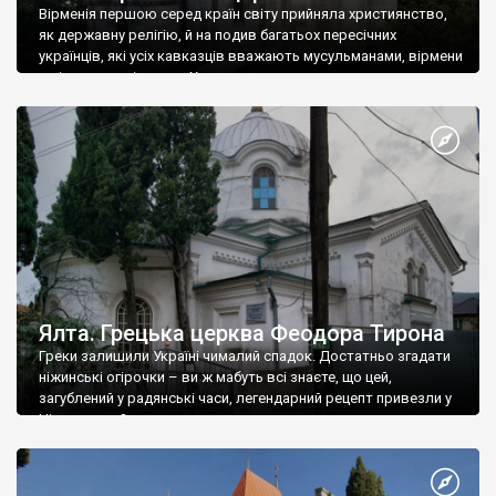
Вірменія першою серед країн світу прийняла християнство,
як державну релігію, й на подив багатьох пересічних
українців, які усіх кавказців вважають мусульманами, вірмени
є відданими вірянами Христа
Ялта. Грецька церква Феодора Тирона
Греки залишили Україні чималий спадок. Достатньо згадати
ніжинські огірочки – ви ж мабуть всі знаєте, що цей,
загублений у радянські часи, легендарний рецепт привезли у
Ніжин греки?