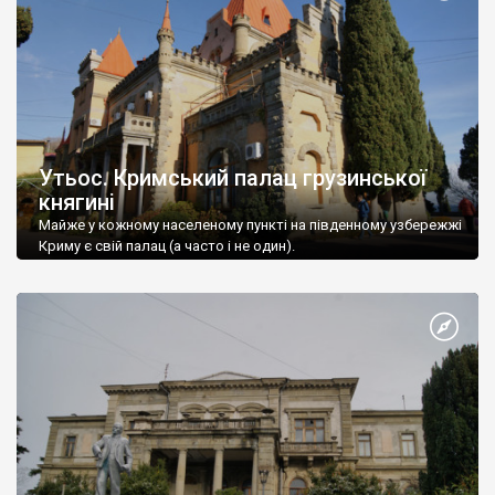
Утьос. Кримський палац грузинської
княгині
Майже у кожному населеному пункті на південному узбережжі
Криму є свій палац (а часто і не один).