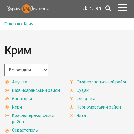
uk
ru
en
Головна
>
Крим
Крим
Алушта
Сімферопольський район
Бахчисарайський район
Судак
Євпаторія
Феодосія
Керч
Чорноморський район
Красноперекопський
Ялта
район
Севастополь