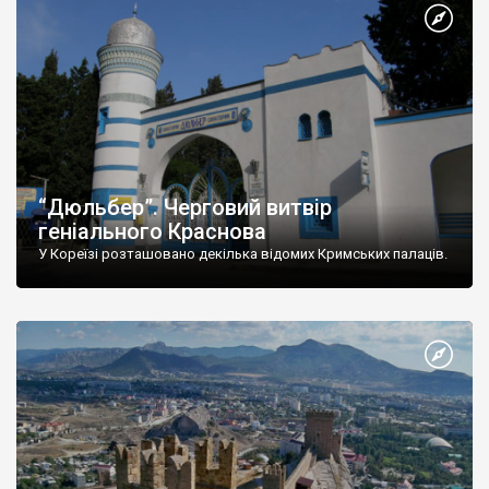
“Дюльбер”. Черговий витвір
геніального Краснова
У Кореїзі розташовано декілька відомих Кримських палаців.