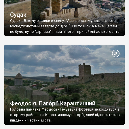
Судак
Судак... Вже чую крики в спину: "Ааа, попса! Муляжна фортеця!
Місце,туристами затерте до дір!..." Но то шо? А мене ще там
не було, ну не "дірявив" я там нічого... принаймні до цього літа.
Феодосія. Пагорб Карантинний
Головна памятка Феодосії - Генуезька фортеця знаходиться в
старому районі - на Карантинному пагорбі, який підноситься в
південній частині міста.