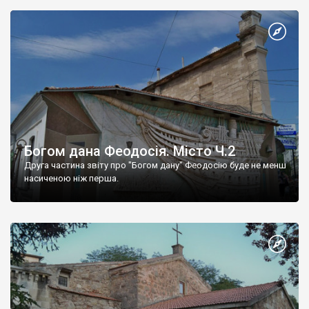
Богом дана Феодосія. Місто Ч.2
Друга частина звіту про "Богом дану" Феодосію буде не менш
насиченою ніж перша.