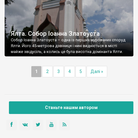
Ялта. Собор Іоанна Златоуста
Собор Іоанна Златоуста – одна із перших мурованих споруд
Ялти. Його 45-метрова дзвіниця і нині видніється в місті
майже звідусіль, а колись це була висотна домінанта Ялти.
1
2
3
4
5
Далі »
Станьте нашим автором