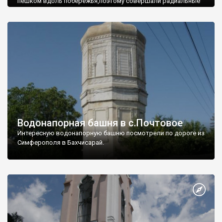
пешком вдоль побережья,поэтому совершали радиальные
вылазки из Оленевки.
Водонапорная башня в с.Почтовое
Интересную водонапорную башню посмотрели по дороге из
Симферополя в Бахчисарай.