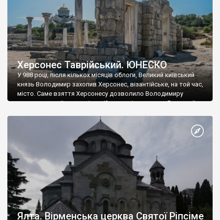
Херсонес Таврійський. ЮНЕСКО
У 988 році, після кількох місяців облоги, Великий київський
князь Володимир захопив Херсонес, візантійське, на той час,
місто. Саме взяття Херсонесу дозволило Володимиру
диктувати свої умови візантійському імператору Василю ІІ, та
одружитися з його дочкою Ганною. Цього ж року, в
Херсонесі Володимир-язичник, став Василем-християнином.
А потім було Хрещення Русі. На честь Херсонесу Таврійського
названо місто […]
Ялта. Вірменська церква Святої Ріпсіме