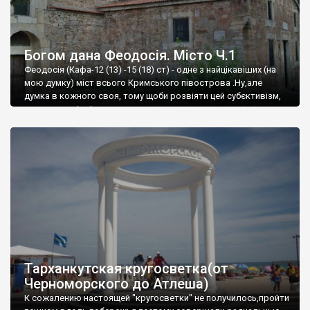
Богом дана Феодосія. Місто Ч.1
Феодосія (Кафа-12 (13) -15 (18) ст) - одне з найцікавіших (на
мою думку) міст всього Кримського півострова .Ну,але
думка в кожного своя, тому щоби розвіяти цей субєктивізм,
запрошую відвідати це
Тарханкутская кругосветка(от
Черноморского до Атлеша)
К сожалению настоящей "кругосветки" не получилось,пройти