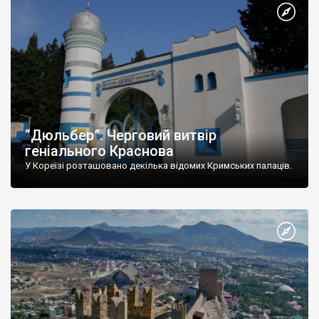
“Дюльбер”. Черговий витвір
геніального Краснова
У Кореїзі розташовано декілька відомих Кримських палаців.