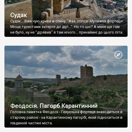
Судак
Судак... Вже чую крики в спину: "Ааа, попса! Муляжна фортеця!
Місце,туристами затерте до дір!..." Но то шо? А мене ще там
не було, ну не "дірявив" я там нічого... принаймні до цього літа.
Феодосія. Пагорб Карантинний
Головна памятка Феодосії - Генуезька фортеця знаходиться в
старому районі - на Карантинному пагорбі, який підноситься в
південній частині міста.