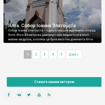
Ялта. Собор Іоанна Златоуста
Собор Іоанна Златоуста – одна із перших мурованих споруд
Ялти. Його 45-метрова дзвіниця і нині видніється в місті
майже звідусіль, а колись це була висотна домінанта Ялти.
1
2
3
4
5
Далі »
Станьте нашим автором