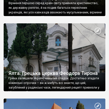
Вірменія першою серед країн світу прийняла християнство,
як державну релігію, й на подив багатьох пересічних
українців, які усіх кавказців вважають мусульманами, вірмени
є відданими вірянами Христа
Ялта. Грецька церква Феодора Тирона
Греки залишили Україні чималий спадок. Достатньо згадати
ніжинські огірочки – ви ж мабуть всі знаєте, що цей,
загублений у радянські часи, легендарний рецепт привезли у
Ніжин греки?