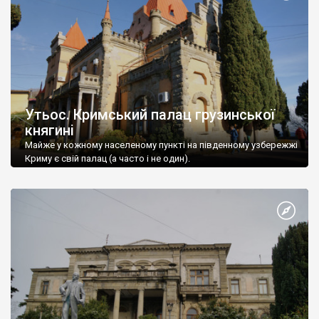
Утьос. Кримський палац грузинської
княгині
Майже у кожному населеному пункті на південному узбережжі
Криму є свій палац (а часто і не один).