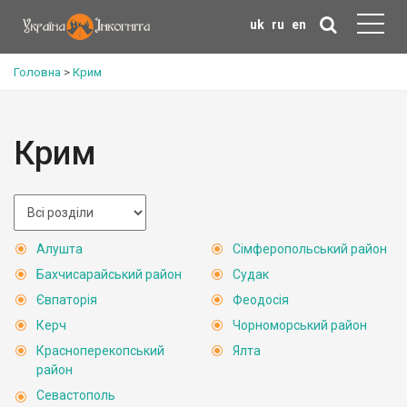
uk
ru
en
Головна
>
Крим
Крим
Алушта
Сімферопольський район
Бахчисарайський район
Судак
Євпаторія
Феодосія
Керч
Чорноморський район
Красноперекопський
Ялта
район
Севастополь