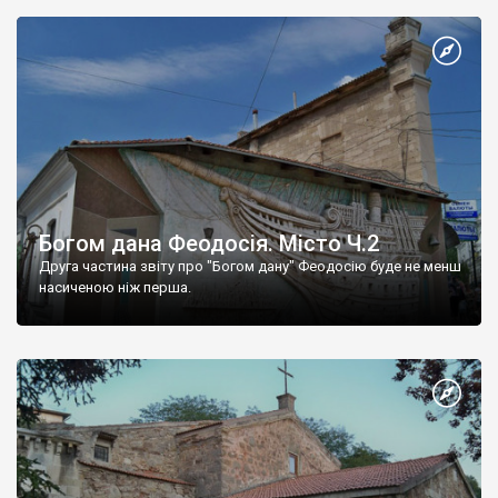
Богом дана Феодосія. Місто Ч.2
Друга частина звіту про "Богом дану" Феодосію буде не менш
насиченою ніж перша.