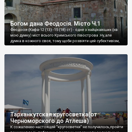
Богом дана Феодосія. Місто Ч.1
Феодосія (Кафа-12 (13) -15 (18) ст) - одне з найцікавіших (на
мою думку) міст всього Кримського півострова .Ну,але
думка в кожного своя, тому щоби розвіяти цей субєктивізм,
запрошую відвідати це
Тарханкутская кругосветка(от
Черноморского до Атлеша)
К сожалению настоящей "кругосветки" не получилось,пройти