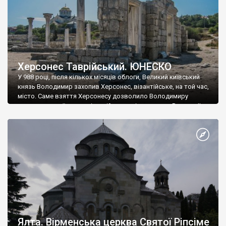
Херсонес Таврійський. ЮНЕСКО
У 988 році, після кількох місяців облоги, Великий київський
князь Володимир захопив Херсонес, візантійське, на той час,
місто. Саме взяття Херсонесу дозволило Володимиру
диктувати свої умови візантійському імператору Василю ІІ, та
одружитися з його дочкою Ганною. Цього ж року, в
Херсонесі Володимир-язичник, став Василем-християнином.
А потім було Хрещення Русі. На честь Херсонесу Таврійського
названо місто […]
Ялта. Вірменська церква Святої Ріпсіме