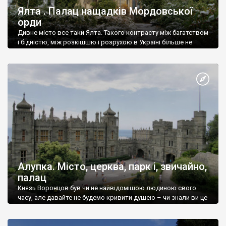
Ялта . Палац нащадків Мордовської
орди
Дивне місто все таки Ялта. Такого контрасту між багатством
і бідністю, між розкішшю і розрухою в Україні більше не
знайдеш.
Алупка. Місто, церква, парк і, звичайно,
палац
Князь Воронцов був чи не найвідомішою людиною свого
часу, але давайте не будемо кривити душею – чи знали ви це
прізвище до відвідин Алупки? Мабуть все таки ні.