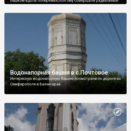
пешком вдоль побережья,поэтому совершали радиальные
вылазки из Оленевки.
Водонапорная башня в с.Почтовое
Интересную водонапорную башню посмотрели по дороге из
Симферополя в Бахчисарай.