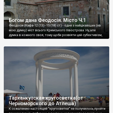
Богом дана Феодосія. Місто Ч.1
Феодосія (Кафа-12 (13) -15 (18) ст) - одне з найцікавіших (на
мою думку) міст всього Кримського півострова .Ну,але
думка в кожного своя, тому щоби розвіяти цей субєктивізм,
запрошую відвідати це
Тарханкутская кругосветка(от
Черноморского до Атлеша)
К сожалению настоящей "кругосветки" не получилось,пройти