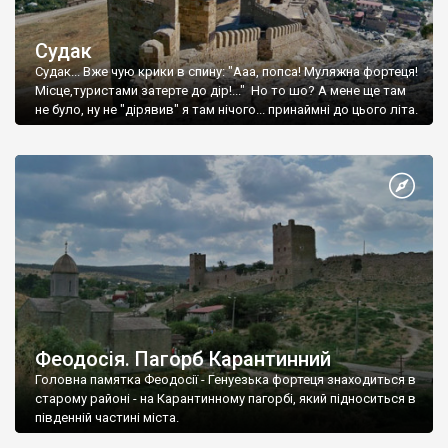
Судак
Судак... Вже чую крики в спину: "Ааа, попса! Муляжна фортеця!
Місце,туристами затерте до дір!..." Но то шо? А мене ще там
не було, ну не "дірявив" я там нічого... принаймні до цього літа.
Феодосія. Пагорб Карантинний
Головна памятка Феодосії - Генуезька фортеця знаходиться в
старому районі - на Карантинному пагорбі, який підноситься в
південній частині міста.