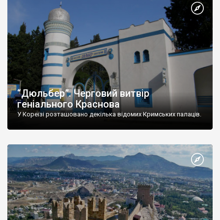
“Дюльбер”. Черговий витвір
геніального Краснова
У Кореїзі розташовано декілька відомих Кримських палаців.