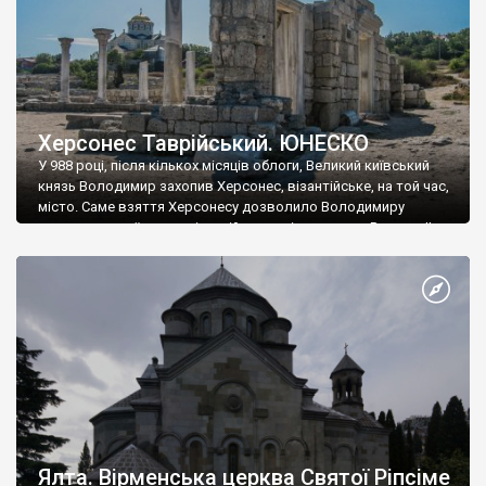
Херсонес Таврійський. ЮНЕСКО
У 988 році, після кількох місяців облоги, Великий київський
князь Володимир захопив Херсонес, візантійське, на той час,
місто. Саме взяття Херсонесу дозволило Володимиру
диктувати свої умови візантійському імператору Василю ІІ, та
одружитися з його дочкою Ганною. Цього ж року, в
Херсонесі Володимир-язичник, став Василем-християнином.
А потім було Хрещення Русі. На честь Херсонесу Таврійського
названо місто […]
Ялта. Вірменська церква Святої Ріпсіме