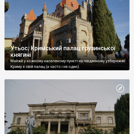
Утьос. Кримський палац грузинської
княгині
Майже у кожному населеному пункті на південному узбережжі
Криму є свій палац (а часто і не один).