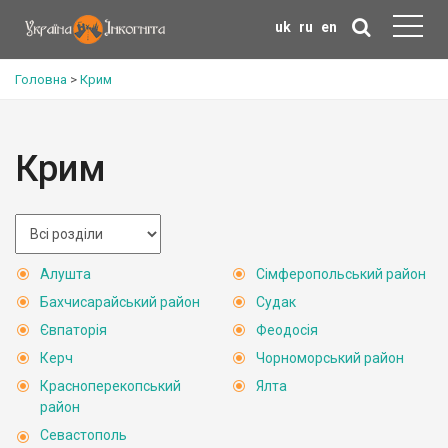
uk
ru
en
Головна
>
Крим
Крим
Алушта
Сімферопольський район
Бахчисарайський район
Судак
Євпаторія
Феодосія
Керч
Чорноморський район
Красноперекопський
Ялта
район
Севастополь