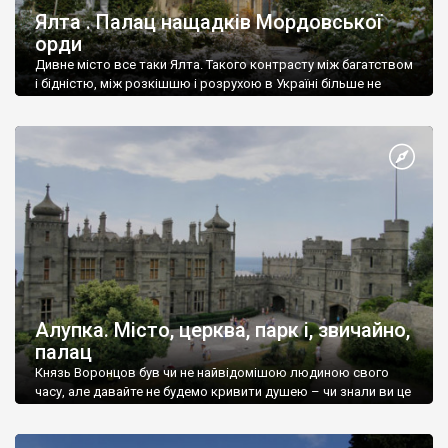
Ялта . Палац нащадків Мордовської
орди
Дивне місто все таки Ялта. Такого контрасту між багатством
і бідністю, між розкішшю і розрухою в Україні більше не
знайдеш.
Алупка. Місто, церква, парк і, звичайно,
палац
Князь Воронцов був чи не найвідомішою людиною свого
часу, але давайте не будемо кривити душею – чи знали ви це
прізвище до відвідин Алупки? Мабуть все таки ні.