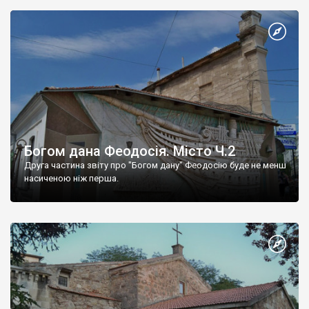
Богом дана Феодосія. Місто Ч.2
Друга частина звіту про "Богом дану" Феодосію буде не менш
насиченою ніж перша.