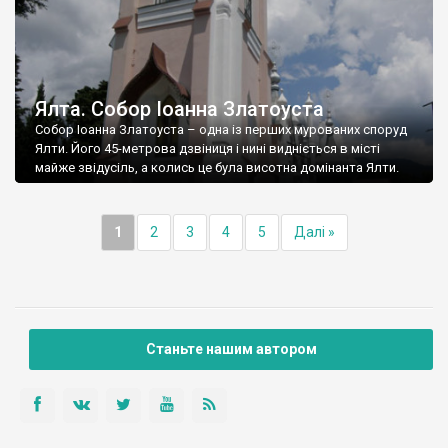
Ялта. Собор Іоанна Златоуста
Собор Іоанна Златоуста – одна із перших мурованих споруд
Ялти. Його 45-метрова дзвіниця і нині видніється в місті
майже звідусіль, а колись це була висотна домінанта Ялти.
1
2
3
4
5
Далі »
Станьте нашим автором