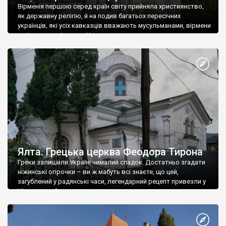
Вірменія першою серед країн світу прийняла християнство,
як державну релігію, й на подив багатьох пересічних
українців, які усіх кавказців вважають мусульманами, вірмени
є відданими вірянами Христа
Ялта. Грецька церква Феодора Тирона
Греки залишили Україні чималий спадок. Достатньо згадати
ніжинські огірочки – ви ж мабуть всі знаєте, що цей,
загублений у радянські часи, легендарний рецепт привезли у
Ніжин греки?