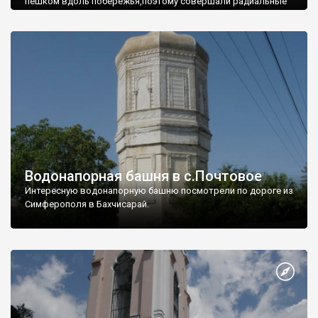
пешком вдоль побережья,поэтому совершали радиальные
вылазки из Оленевки.
Водонапорная башня в с.Почтовое
Интересную водонапорную башню посмотрели по дороге из
Симферополя в Бахчисарай.