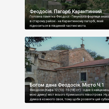
Феодосія. Пагорб Карантинний
Головна памятка Феодосії - Генуезька фортеця знах
в старому районі - на Карантинному пагорбі, який
підноситься в південній частині міста.
Богом дана Феодосія. Місто Ч.1
Феодосія (Кафа-12 (13) -15 (18) ст) - одне з найцікаві
мою думку) міст всього Кримського півострова .Ну,
думка в кожного своя, тому щоби розвіяти цей субєк
запрошую відвідати це