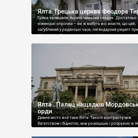
Ялта. Грецька церква Феодора Ти
Греки залишили Україні чималий спадок. Достатньо 
ніжинські огірочки – ви ж мабуть всі знаєте, що цей,
загублений у радянські часи, легендарний рецепт пр
Ніжин греки?
Ялта . Палац нащадків Мордовськ
орди
Дивне місто все таки Ялта. Такого контрасту між
багатством і бідністю, між розкішшю і розрухою в Ук
більше не знайдеш.