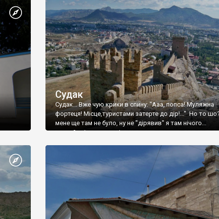
Судак
Судак... Вже чую крики в спину: "Ааа, попса! Муляжна
фортеця! Місце,туристами затерте до дір!..." Но то шо
мене ще там не було, ну не "дірявив" я там нічого...
принаймні до цього літа.