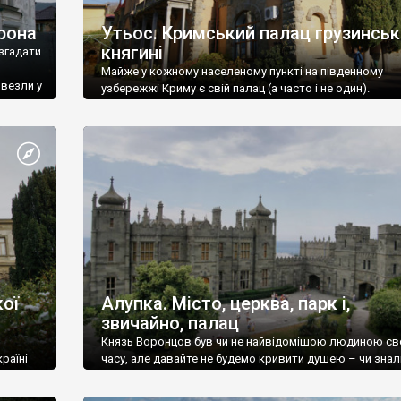
рона
Утьос. Кримський палац грузинськ
княгині
згадати
Майже у кожному населеному пункті на південному
ивезли у
узбережжі Криму є свій палац (а часто і не один).
ої
Алупка. Місто, церква, парк і,
звичайно, палац
Князь Воронцов був чи не найвідомішою людиною св
раїні
часу, але давайте не будемо кривити душею – чи знал
це прізвище до відвідин Алупки? Мабуть все таки ні.