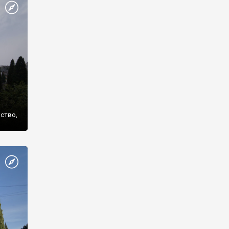
же
нство,