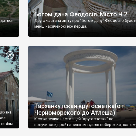
Богом дана Феодосія. Місто Ч.2
одиться
Друга частина звіту про "Богом дану" Феодосію буде 
менш насиченою ніж перша.
Тарханкутская кругосветка(от
Черноморского до Атлеша)
ших (на
але
К сожалению настоящей "кругосветки" не
тивізм,
получилось,пройти пешком вдоль побережья,поэтом
совершали радиальные вылазки из Оленевки.