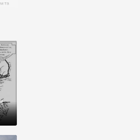
им та
ора і
є
го типу,
ей-
рний
ста:
 райони
від 2
I
і,
рукти,
 котрі