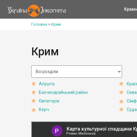
Крам
Головна
>
Крим
Крим
Алушта
Крас
Бахчисарайський район
Сева
Євпаторія
Сімф
Керч
Суда