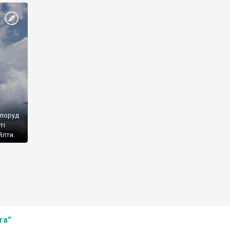
споруд
ті
Ялти.
та”