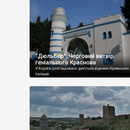
“Дюльбер”. Черговий витвір
геніального Краснова
У Кореїзі розташовано декілька відомих Кримських
палаців.