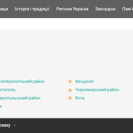
ниця
Історія і традиції
Регіони України
Закордон
Пам'
ноперекопський район
Феодосія
стополь
Чорноморський район
еропольський район
Ялта
к