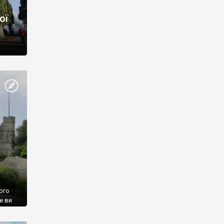
ої
ого
и ви