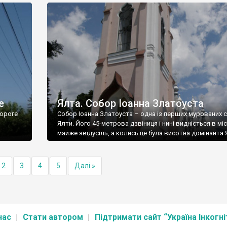
е
Ялта. Собор Іоанна Златоуста
ороге
Собор Іоанна Златоуста – одна із перших мурованих 
Ялти. Його 45-метрова дзвіниця і нині видніється в міс
майже звідусіль, а колись це була висотна домінанта 
2
3
4
5
Далі »
нас
Стати автором
Підтримати сайт “Україна Інкогні