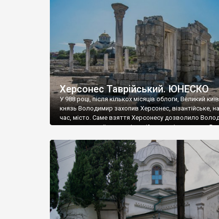
музею «Новгородський музей-заповідник» сотні арт
візантійської доби. Раритети викрадені з фондів об’
культурної спадщини ЮНЕСКО «Херсонеса Таврійсько
Офіційно – на виставку «Золото Візантії», але експер
влада в Україні вважають це лише […]
Херсонес Таврійський. ЮНЕСКО
У 988 році, після кількох місяців облоги, Великий киї
князь Володимир захопив Херсонес, візантійське, на
час, місто. Саме взяття Херсонесу дозволило Воло
диктувати свої умови візантійському імператору Вас
та одружитися з його дочкою Ганною. Цього ж року,
Херсонесі Володимир-язичник, став Василем-
християнином. А потім було Хрещення Русі. На честь
Херсонесу Таврійського названо місто […]