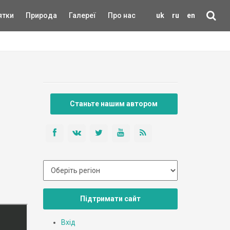
ятки
Природа
Галереї
Про нас
uk
ru
en
Станьте нашим автором
Підтримати сайт
Вхід