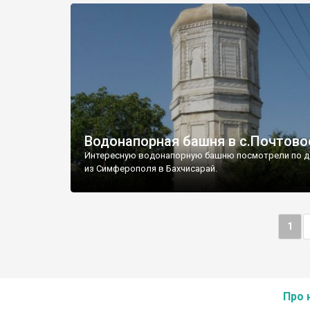
Водонапорная башня в с.Почтово
Интересную водонапорную башню посмотрели по д
из Симферополя в Бахчисарай.
1
Про 