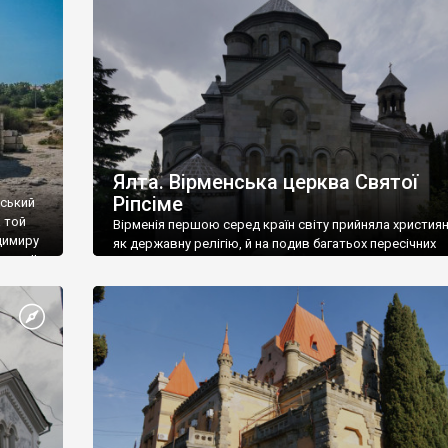
ефактів
називаються «повстяками» (postaki)…” “Вино. Крим
єкту
виробляє відмінне вино і його вдосталь: воно все ду
го».
легке біле і дуже […]
ти та
Ялта. Вірменська церква Святої
Ріпсіме
вський
 той
Вірменія першою серед країн світу прийняла христия
димиру
як державну релігію, й на подив багатьох пересічних
илю ІІ,
українців, які усіх кавказців вважають мусульманами,
 в
вірмени є відданими вірянами Христа