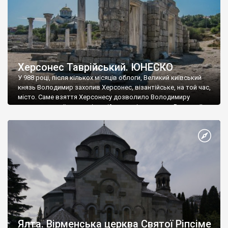
Херсонес Таврійський. ЮНЕСКО
У 988 році, після кількох місяців облоги, Великий київський
князь Володимир захопив Херсонес, візантійське, на той час,
місто. Саме взяття Херсонесу дозволило Володимиру
диктувати свої умови візантійському імператору Василю ІІ, та
одружитися з його дочкою Ганною. Цього ж року, в
Херсонесі Володимир-язичник, став Василем-християнином.
А потім було Хрещення Русі. На честь Херсонесу Таврійського
названо місто […]
Ялта. Вірменська церква Святої Ріпсіме