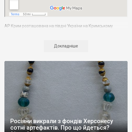
АР Крим розташована на півдні України на Кримському
півострові. Територія Кримського півострова омивається
Чорним та Азовським морями, що належать до басейну
Атлантичного океану. Півострів приблизно однаково
Докладніше
віддалений від екватора і Північного полюсу. Займає площу 27
тис. кв. км. У Криму переважають морські кордони, довжина
берегової лінії складає близько 1000 км. Загальна чисельність
населення регіону складає 2135 тис. чоловік
Адміністративно Автономна Республіка Крим поділяється на
14 районів. У Криму розташовано 16 міст, 56 селищ міського
типу, 957 сільських населених пунктів. Одинадцять міст –
Сімферополь, Алушта,
Армянськ, Джанкой
, Євпаторія,
Керч
,
Красноперекопськ, Саки, Судак, Феодосія,
Ялта
– мають
республіканське підпорядкування.
Росіяни викрали з фондів Херсонесу
Визначні музеї: Кримський республіканський краєзнавчий
сотні артефактів. Про що йдеться?
музей, Сімферопольський художній музей, Лівадійський