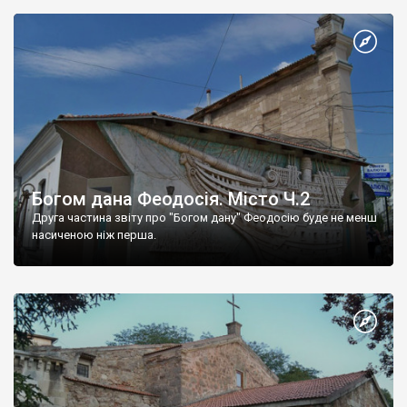
Богом дана Феодосія. Місто Ч.2
Друга частина звіту про "Богом дану" Феодосію буде не менш
насиченою ніж перша.