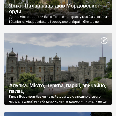
Ялта . Палац нащадків Мордовської
орди
Дивне місто все таки Ялта. Такого контрасту між багатством
і бідністю, між розкішшю і розрухою в Україні більше не
знайдеш.
Алупка. Місто, церква, парк і, звичайно,
палац
Князь Воронцов був чи не найвідомішою людиною свого
часу, але давайте не будемо кривити душею – чи знали ви це
прізвище до відвідин Алупки? Мабуть все таки ні.