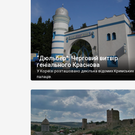
“Дюльбер”. Черговий витвір
геніального Краснова
У Кореїзі розташовано декілька відомих Кримських
палаців.