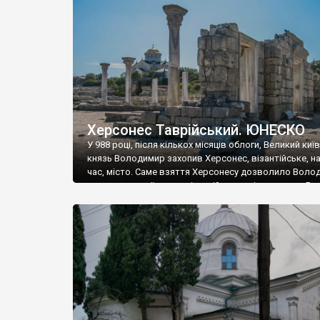
музею «Новгородський музей-заповідник» сотні арт
візантійської доби. Раритети викрадені з фондів об’
культурної спадщини ЮНЕСКО «Херсонеса Таврійсько
Офіційно – на виставку «Золото Візантії», але експер
влада в Україні вважають це лише […]
Херсонес Таврійський. ЮНЕСКО
У 988 році, після кількох місяців облоги, Великий киї
князь Володимир захопив Херсонес, візантійське, на
час, місто. Саме взяття Херсонесу дозволило Воло
диктувати свої умови візантійському імператору Вас
та одружитися з його дочкою Ганною. Цього ж року,
Херсонесі Володимир-язичник, став Василем-
християнином. А потім було Хрещення Русі. На честь
Херсонесу Таврійського названо місто […]