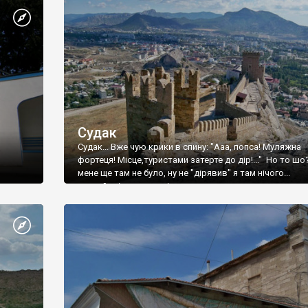
Судак
Судак... Вже чую крики в спину: "Ааа, попса! Муляжна
фортеця! Місце,туристами затерте до дір!..." Но то шо
мене ще там не було, ну не "дірявив" я там нічого...
принаймні до цього літа.