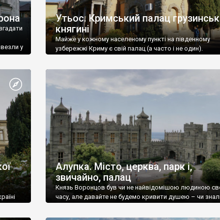
рона
Утьос. Кримський палац грузинськ
княгині
згадати
Майже у кожному населеному пункті на південному
ивезли у
узбережжі Криму є свій палац (а часто і не один).
ої
Алупка. Місто, церква, парк і,
звичайно, палац
Князь Воронцов був чи не найвідомішою людиною св
раїні
часу, але давайте не будемо кривити душею – чи знал
це прізвище до відвідин Алупки? Мабуть все таки ні.