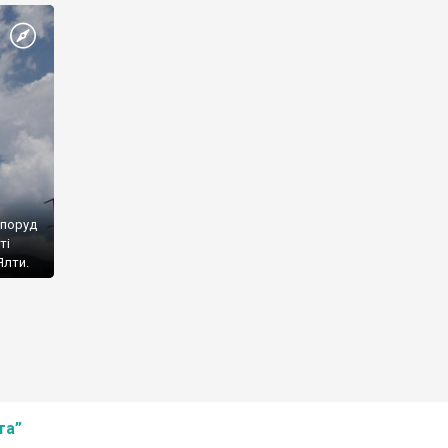
споруд
ті
Ялти.
та”