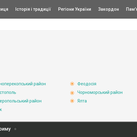
ниця
Історія і традиції
Регіони України
Закордон
Пам'
ноперекопський район
Феодосія
стополь
Чорноморський район
еропольський район
Ялта
к