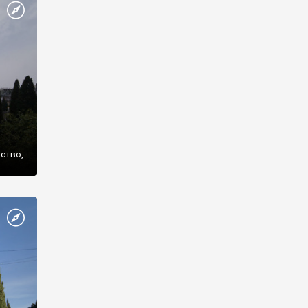
же
нство,