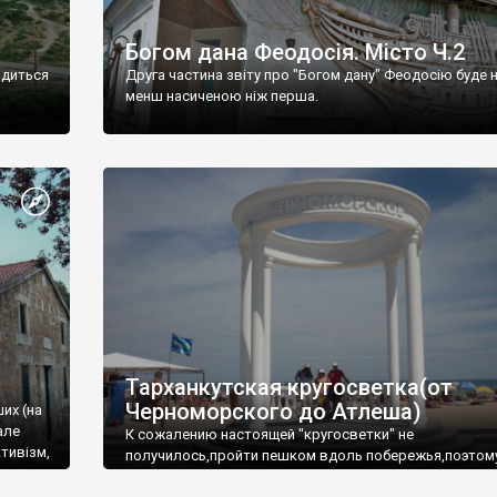
Богом дана Феодосія. Місто Ч.2
одиться
Друга частина звіту про "Богом дану" Феодосію буде 
менш насиченою ніж перша.
Тарханкутская кругосветка(от
Черноморского до Атлеша)
ших (на
але
К сожалению настоящей "кругосветки" не
тивізм,
получилось,пройти пешком вдоль побережья,поэтом
совершали радиальные вылазки из Оленевки.