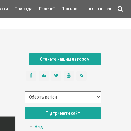
ятки
Природа
Галереї
Про нас
uk
ru
en
Станьте нашим автором
Підтримати сайт
Вхід