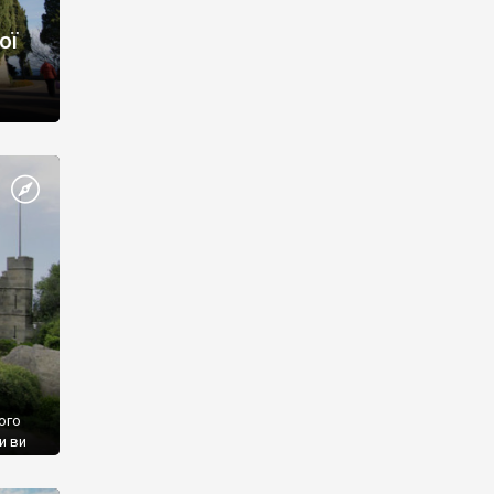
ої
ого
и ви