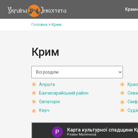
Крам
Головна
>
Крим
Крим
Алушта
Крас
Бахчисарайський район
Сева
Євпаторія
Сімф
Керч
Суда