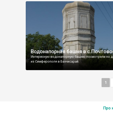
Водонапорная башня в с.Почтово
Интересную водонапорную башню посмотрели по д
из Симферополя в Бахчисарай.
1
Про 