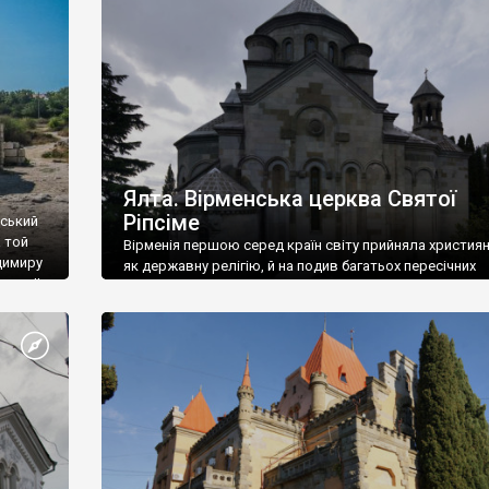
ефактів
називаються «повстяками» (postaki)…” “Вино. Крим
єкту
виробляє відмінне вино і його вдосталь: воно все ду
го».
легке біле і дуже […]
ти та
Ялта. Вірменська церква Святої
Ріпсіме
вський
 той
Вірменія першою серед країн світу прийняла христия
димиру
як державну релігію, й на подив багатьох пересічних
илю ІІ,
українців, які усіх кавказців вважають мусульманами,
 в
вірмени є відданими вірянами Христа