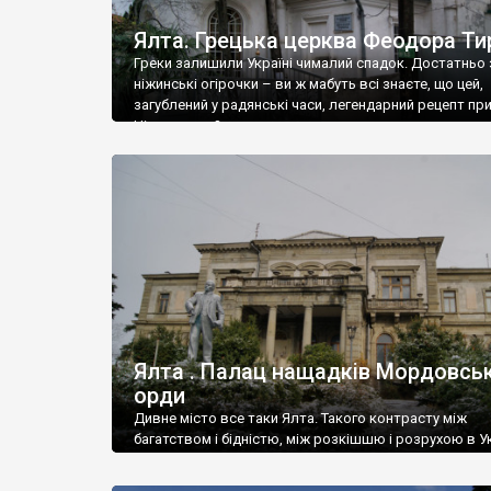
Ялта. Грецька церква Феодора Ти
Греки залишили Україні чималий спадок. Достатньо 
ніжинські огірочки – ви ж мабуть всі знаєте, що цей,
загублений у радянські часи, легендарний рецепт пр
Ніжин греки?
Ялта . Палац нащадків Мордовськ
орди
Дивне місто все таки Ялта. Такого контрасту між
багатством і бідністю, між розкішшю і розрухою в Ук
більше не знайдеш.