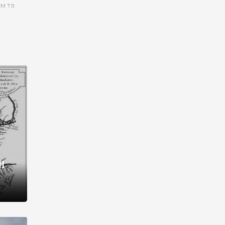
им та
ора і
є
го типу,
ей-
рний
ста:
 райони
від 2
I
і,
рукти,
 котрі