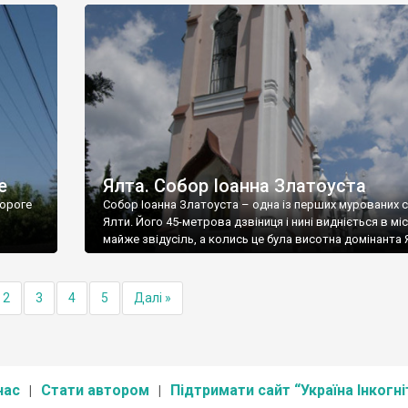
е
Ялта. Собор Іоанна Златоуста
ороге
Собор Іоанна Златоуста – одна із перших мурованих 
Ялти. Його 45-метрова дзвіниця і нині видніється в міс
майже звідусіль, а колись це була висотна домінанта 
2
3
4
5
Далі »
нас
Стати автором
Підтримати сайт “Україна Інкогні