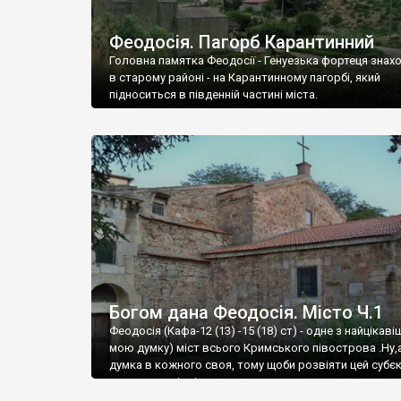
Феодосія. Пагорб Карантинний
Головна памятка Феодосії - Генуезька фортеця знах
в старому районі - на Карантинному пагорбі, який
підноситься в південній частині міста.
Богом дана Феодосія. Місто Ч.1
Феодосія (Кафа-12 (13) -15 (18) ст) - одне з найцікаві
мою думку) міст всього Кримського півострова .Ну,
думка в кожного своя, тому щоби розвіяти цей субєк
запрошую відвідати це