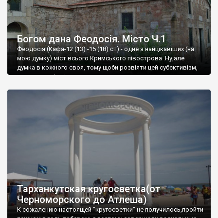
Богом дана Феодосія. Місто Ч.1
Феодосія (Кафа-12 (13) -15 (18) ст) - одне з найцікавіших (на
мою думку) міст всього Кримського півострова .Ну,але
думка в кожного своя, тому щоби розвіяти цей субєктивізм,
запрошую відвідати це
Тарханкутская кругосветка(от
Черноморского до Атлеша)
К сожалению настоящей "кругосветки" не получилось,пройти