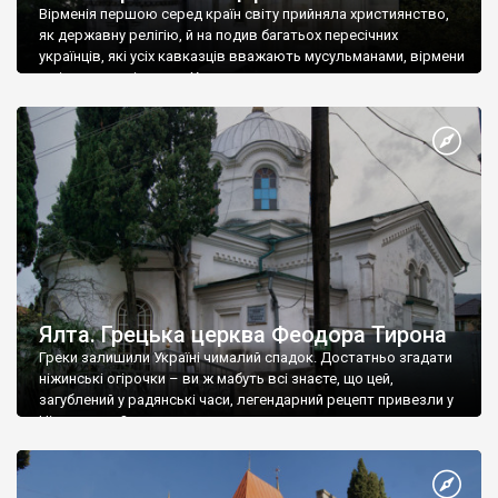
Вірменія першою серед країн світу прийняла християнство,
як державну релігію, й на подив багатьох пересічних
українців, які усіх кавказців вважають мусульманами, вірмени
є відданими вірянами Христа
Ялта. Грецька церква Феодора Тирона
Греки залишили Україні чималий спадок. Достатньо згадати
ніжинські огірочки – ви ж мабуть всі знаєте, що цей,
загублений у радянські часи, легендарний рецепт привезли у
Ніжин греки?