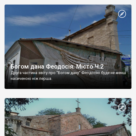
Богом дана Феодосія. Місто Ч.2
Друга частина звіту про "Богом дану" Феодосію буде не менш
насиченою ніж перша.