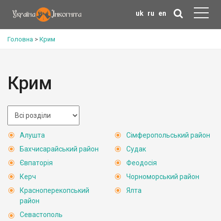
uk
ru
en
Головна
>
Крим
Крим
Алушта
Сімферопольський район
Бахчисарайський район
Судак
Євпаторія
Феодосія
Керч
Чорноморський район
Красноперекопський
Ялта
район
Севастополь