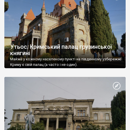
Утьос. Кримський палац грузинської
княгині
Майже у кожному населеному пункті на південному узбережжі
Криму є свій палац (а часто і не один).