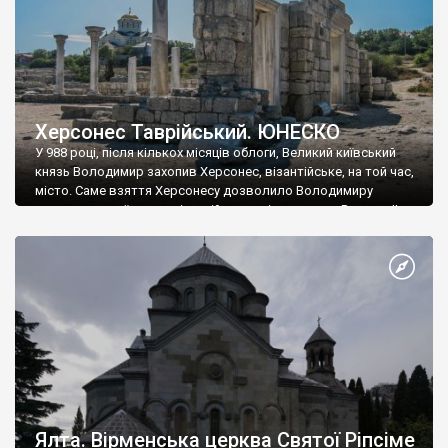
Херсонес Таврійський. ЮНЕСКО
У 988 році, після кількох місяців облоги, Великий київський
князь Володимир захопив Херсонес, візантійське, на той час,
місто. Саме взяття Херсонесу дозволило Володимиру
диктувати свої умови візантійському імператору Василю ІІ, та
одружитися з його дочкою Ганною. Цього ж року, в
Херсонесі Володимир-язичник, став Василем-християнином.
А потім було Хрещення Русі. На честь Херсонесу Таврійського
названо місто […]
Ялта. Вірменська церква Святої Ріпсіме