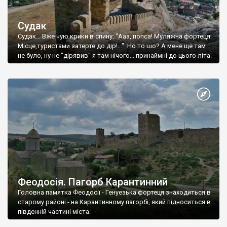
Судак
Судак... Вже чую крики в спину: "Ааа, попса! Муляжна фортеця!
Місце,туристами затерте до дір!..." Но то шо? А мене ще там
не було, ну не "дірявив" я там нічого... принаймні до цього літа.
Феодосія. Пагорб Карантинний
Головна памятка Феодосії - Генуезька фортеця знаходиться в
старому районі - на Карантинному пагорбі, який підноситься в
південній частині міста.