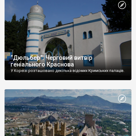
“Дюльбер”. Черговий витвір
геніального Краснова
У Кореїзі розташовано декілька відомих Кримських палаців.