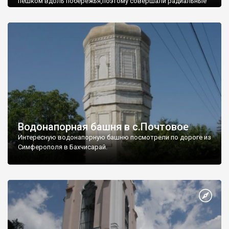
пешком вдоль побережья,поэтому совершали радиальные
вылазки из Оленевки.
Водонапорная башня в с.Почтовое
Интересную водонапорную башню посмотрели по дороге из
Симферополя в Бахчисарай.