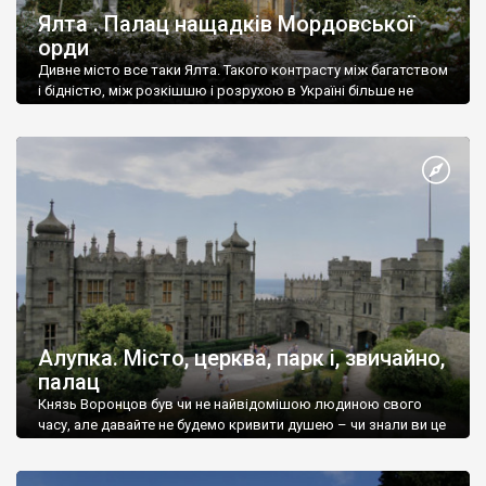
Ялта . Палац нащадків Мордовської
орди
Дивне місто все таки Ялта. Такого контрасту між багатством
і бідністю, між розкішшю і розрухою в Україні більше не
знайдеш.
Алупка. Місто, церква, парк і, звичайно,
палац
Князь Воронцов був чи не найвідомішою людиною свого
часу, але давайте не будемо кривити душею – чи знали ви це
прізвище до відвідин Алупки? Мабуть все таки ні.