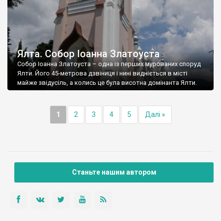
Ялта. Собор Іоанна Златоуста
Собор Іоанна Златоуста – одна із перших мурованих споруд
Ялти. Його 45-метрова дзвіниця і нині видніється в місті
майже звідусіль, а колись це була висотна домінанта Ялти.
1
2
3
4
5
Далі »
Станьте нашим автором