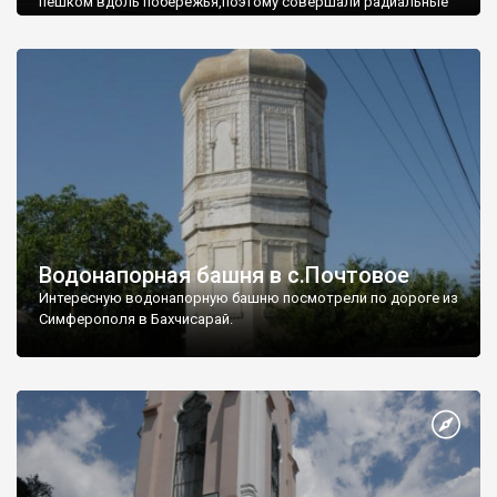
пешком вдоль побережья,поэтому совершали радиальные
вылазки из Оленевки.
Водонапорная башня в с.Почтовое
Интересную водонапорную башню посмотрели по дороге из
Симферополя в Бахчисарай.