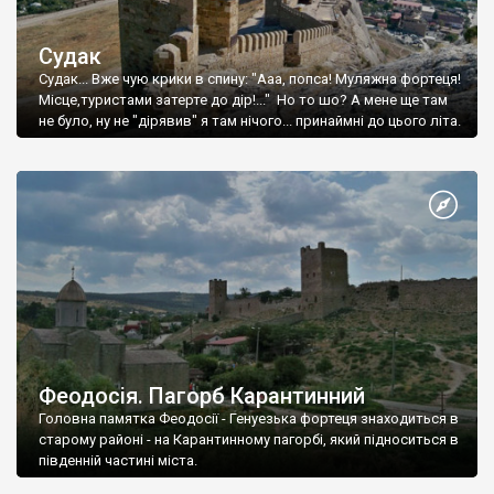
Судак
Судак... Вже чую крики в спину: "Ааа, попса! Муляжна фортеця!
Місце,туристами затерте до дір!..." Но то шо? А мене ще там
не було, ну не "дірявив" я там нічого... принаймні до цього літа.
Феодосія. Пагорб Карантинний
Головна памятка Феодосії - Генуезька фортеця знаходиться в
старому районі - на Карантинному пагорбі, який підноситься в
південній частині міста.