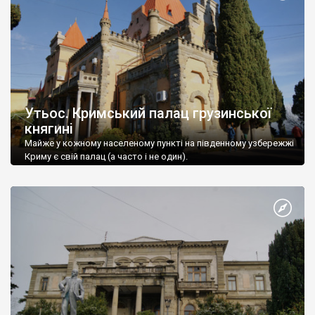
Утьос. Кримський палац грузинської
княгині
Майже у кожному населеному пункті на південному узбережжі
Криму є свій палац (а часто і не один).