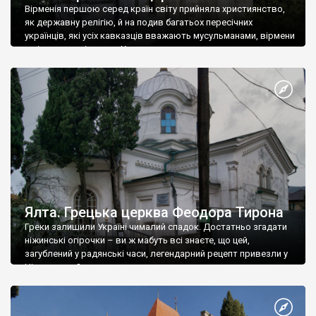
Вірменія першою серед країн світу прийняла християнство,
як державну релігію, й на подив багатьох пересічних
українців, які усіх кавказців вважають мусульманами, вірмени
є відданими вірянами Христа
Ялта. Грецька церква Феодора Тирона
Греки залишили Україні чималий спадок. Достатньо згадати
ніжинські огірочки – ви ж мабуть всі знаєте, що цей,
загублений у радянські часи, легендарний рецепт привезли у
Ніжин греки?