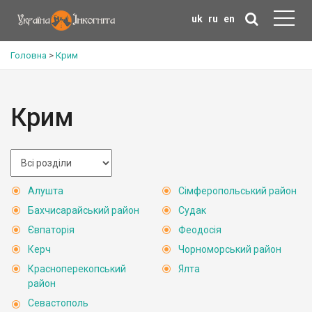
uk
ru
en
Головна
>
Крим
Крим
Алушта
Сімферопольський район
Бахчисарайський район
Судак
Євпаторія
Феодосія
Керч
Чорноморський район
Красноперекопський
Ялта
район
Севастополь