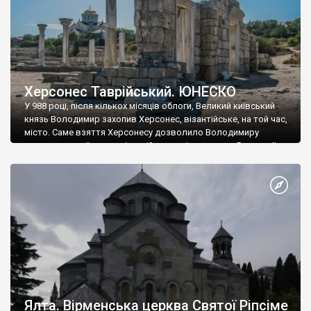
Херсонес Таврійський. ЮНЕСКО
У 988 році, після кількох місяців облоги, Великий київський
князь Володимир захопив Херсонес, візантійське, на той час,
місто. Саме взяття Херсонесу дозволило Володимиру
диктувати свої умови візантійському імператору Василю ІІ, та
одружитися з його дочкою Ганною. Цього ж року, в
Херсонесі Володимир-язичник, став Василем-християнином.
А потім було Хрещення Русі. На честь Херсонесу Таврійського
названо місто […]
Ялта. Вірменська церква Святої Ріпсіме