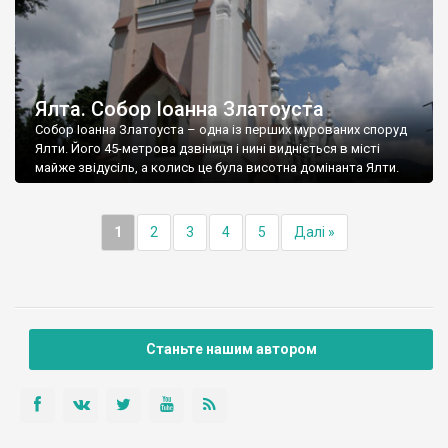
Ялта. Собор Іоанна Златоуста
Собор Іоанна Златоуста – одна із перших мурованих споруд
Ялти. Його 45-метрова дзвіниця і нині видніється в місті
майже звідусіль, а колись це була висотна домінанта Ялти.
1
2
3
4
5
Далі »
Станьте нашим автором