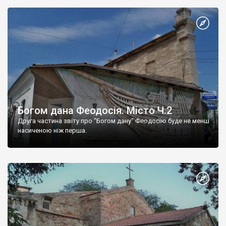
Богом дана Феодосія. Місто Ч.2
Друга частина звіту про "Богом дану" Феодосію буде не менш
насиченою ніж перша.