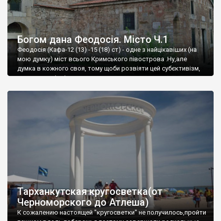
Богом дана Феодосія. Місто Ч.1
Феодосія (Кафа-12 (13) -15 (18) ст) - одне з найцікавіших (на
мою думку) міст всього Кримського півострова .Ну,але
думка в кожного своя, тому щоби розвіяти цей субєктивізм,
запрошую відвідати це
Тарханкутская кругосветка(от
Черноморского до Атлеша)
К сожалению настоящей "кругосветки" не получилось,пройти