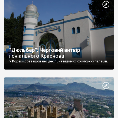
“Дюльбер”. Черговий витвір
геніального Краснова
У Кореїзі розташовано декілька відомих Кримських палаців.