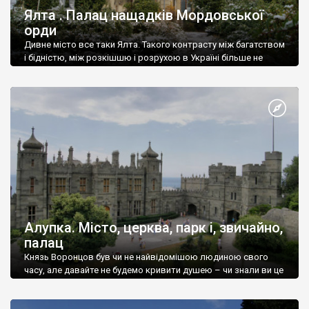
Ялта . Палац нащадків Мордовської
орди
Дивне місто все таки Ялта. Такого контрасту між багатством
і бідністю, між розкішшю і розрухою в Україні більше не
знайдеш.
Алупка. Місто, церква, парк і, звичайно,
палац
Князь Воронцов був чи не найвідомішою людиною свого
часу, але давайте не будемо кривити душею – чи знали ви це
прізвище до відвідин Алупки? Мабуть все таки ні.