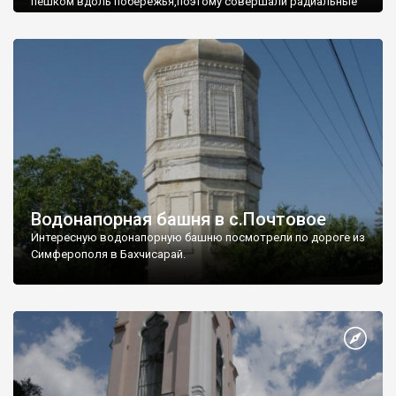
пешком вдоль побережья,поэтому совершали радиальные
вылазки из Оленевки.
Водонапорная башня в с.Почтовое
Интересную водонапорную башню посмотрели по дороге из
Симферополя в Бахчисарай.