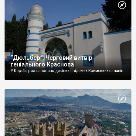
“Дюльбер”. Черговий витвір
геніального Краснова
У Кореїзі розташовано декілька відомих Кримських палаців.