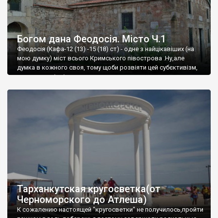
Богом дана Феодосія. Місто Ч.1
Феодосія (Кафа-12 (13) -15 (18) ст) - одне з найцікавіших (на
мою думку) міст всього Кримського півострова .Ну,але
думка в кожного своя, тому щоби розвіяти цей субєктивізм,
запрошую відвідати це
Тарханкутская кругосветка(от
Черноморского до Атлеша)
К сожалению настоящей "кругосветки" не получилось,пройти