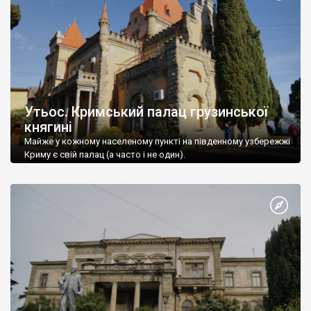
Утьос. Кримський палац грузинської
княгині
Майже у кожному населеному пункті на південному узбережжі
Криму є свій палац (а часто і не один).