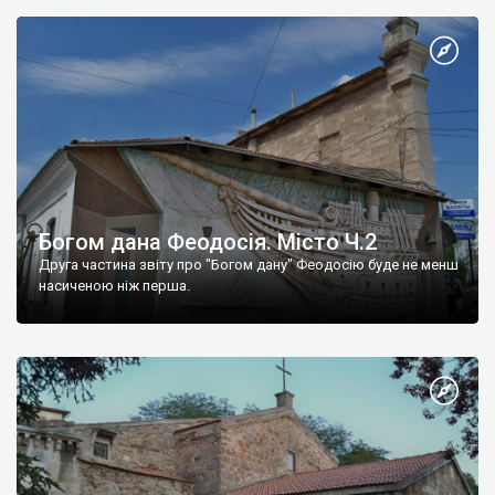
Богом дана Феодосія. Місто Ч.2
Друга частина звіту про "Богом дану" Феодосію буде не менш
насиченою ніж перша.