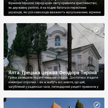
Вірменія першою серед країн світу прийняла християнство,
як державну релігію, й на подив багатьох пересічних
українців, які усіх кавказців вважають мусульманами, вірмени
є відданими вірянами Христа
Ялта. Грецька церква Феодора Тирона
Греки залишили Україні чималий спадок. Достатньо згадати
ніжинські огірочки – ви ж мабуть всі знаєте, що цей,
загублений у радянські часи, легендарний рецепт привезли у
Ніжин греки?