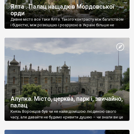
Ялта . Палац нащадків Мордовської
орди
Дивне місто все таки Ялта. Такого контрасту між багатством
і бідністю, між розкішшю і розрухою в Україні більше не
знайдеш.
Алупка. Місто, церква, парк і, звичайно,
палац
Князь Воронцов був чи не найвідомішою людиною свого
часу, але давайте не будемо кривити душею – чи знали ви це
прізвище до відвідин Алупки? Мабуть все таки ні.