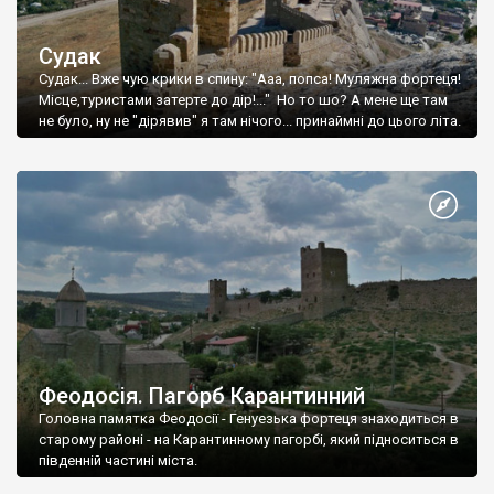
Судак
Судак... Вже чую крики в спину: "Ааа, попса! Муляжна фортеця!
Місце,туристами затерте до дір!..." Но то шо? А мене ще там
не було, ну не "дірявив" я там нічого... принаймні до цього літа.
Феодосія. Пагорб Карантинний
Головна памятка Феодосії - Генуезька фортеця знаходиться в
старому районі - на Карантинному пагорбі, який підноситься в
південній частині міста.