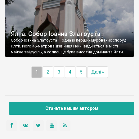
Ялта. Собор Іоанна Златоуста
Собор Іоанна Златоуста – одна із перших мурованих споруд
Ялти. Його 45-метрова дзвіниця і нині видніється в місті
майже звідусіль, а колись це була висотна домінанта Ялти.
1
2
3
4
5
Далі »
Станьте нашим автором