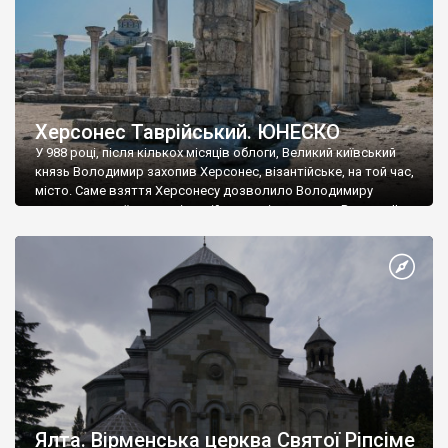
Херсонес Таврійський. ЮНЕСКО
У 988 році, після кількох місяців облоги, Великий київський
князь Володимир захопив Херсонес, візантійське, на той час,
місто. Саме взяття Херсонесу дозволило Володимиру
диктувати свої умови візантійському імператору Василю ІІ, та
одружитися з його дочкою Ганною. Цього ж року, в
Херсонесі Володимир-язичник, став Василем-християнином.
А потім було Хрещення Русі. На честь Херсонесу Таврійського
названо місто […]
Ялта. Вірменська церква Святої Ріпсіме