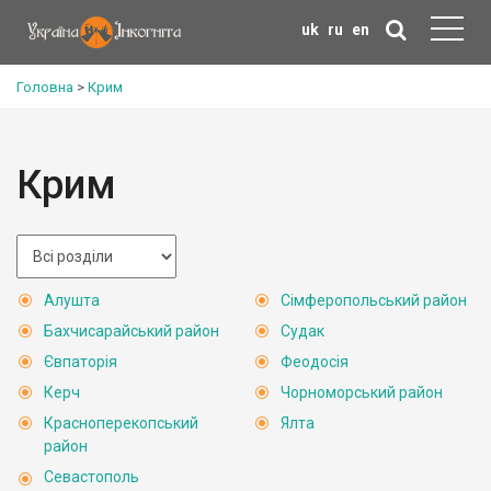
uk
ru
en
Головна
>
Крим
Крим
Алушта
Сімферопольський район
Бахчисарайський район
Судак
Євпаторія
Феодосія
Керч
Чорноморський район
Красноперекопський
Ялта
район
Севастополь