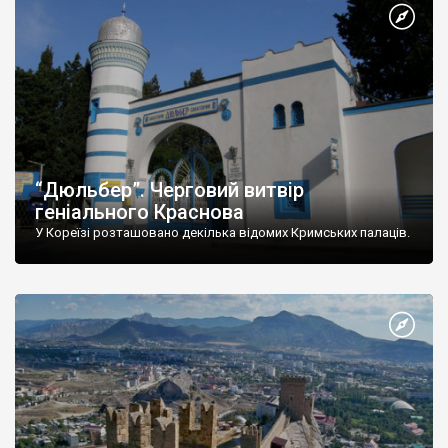
“Дюльбер”. Черговий витвір
геніального Краснова
У Кореїзі розташовано декілька відомих Кримських палаців.