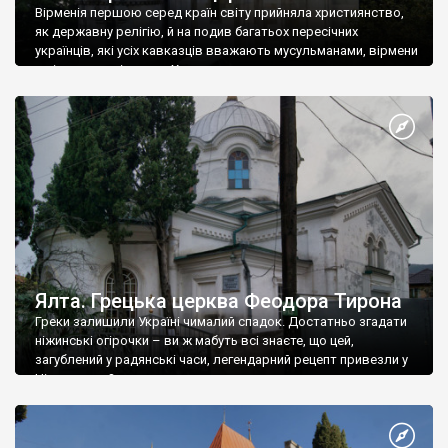
Вірменія першою серед країн світу прийняла християнство,
як державну релігію, й на подив багатьох пересічних
українців, які усіх кавказців вважають мусульманами, вірмени
є відданими вірянами Христа
Ялта. Грецька церква Феодора Тирона
Греки залишили Україні чималий спадок. Достатньо згадати
ніжинські огірочки – ви ж мабуть всі знаєте, що цей,
загублений у радянські часи, легендарний рецепт привезли у
Ніжин греки?