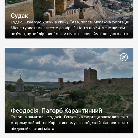
Судак
Судак... Вже чую крики в спину: "Ааа, попса! Муляжна фортеця!
Місце,туристами затерте до дір!..." Но то шо? А мене ще там
не було, ну не "дірявив" я там нічого... принаймні до цього літа.
Феодосія. Пагорб Карантинний
Головна памятка Феодосії - Генуезька фортеця знаходиться в
старому районі - на Карантинному пагорбі, який підноситься в
південній частині міста.