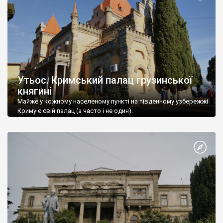
Утьос. Кримський палац грузинської
княгині
Майже у кожному населеному пункті на південному узбережжі
Криму є свій палац (а часто і не один).