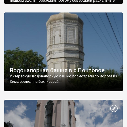
пешком вдоль побережья,поэтому совершали радиальные
вылазки из Оленевки.
Водонапорная башня в с.Почтовое
Интересную водонапорную башню посмотрели по дороге из
Симферополя в Бахчисарай.