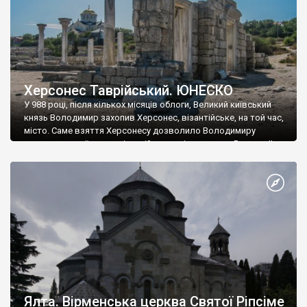
Херсонес Таврійський. ЮНЕСКО
У 988 році, після кількох місяців облоги, Великий київський
князь Володимир захопив Херсонес, візантійське, на той час,
місто. Саме взяття Херсонесу дозволило Володимиру
диктувати свої умови візантійському імператору Василю ІІ, та
одружитися з його дочкою Ганною. Цього ж року, в
Херсонесі Володимир-язичник, став Василем-християнином.
А потім було Хрещення Русі. На честь Херсонесу Таврійського
названо місто […]
Ялта. Вірменська церква Святої Ріпсіме