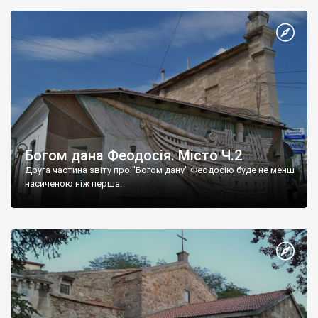
Богом дана Феодосія. Місто Ч.2
Друга частина звіту про "Богом дану" Феодосію буде не менш
насиченою ніж перша.