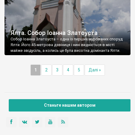
Ялта. Собор Іоанна Златоуста
Собор Іоанна Златоуста – одна із перших мурованих споруд
Ялти. Його 45-метрова дзвіниця і нині видніється в місті
майже звідусіль, а колись це була висотна домінанта Ялти.
1
2
3
4
5
Далі »
Станьте нашим автором