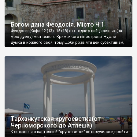
Богом дана Феодосія. Місто Ч.1
Феодосія (Кафа-12 (13) -15 (18) ст) - одне з найцікавіших (на
мою думку) міст всього Кримського півострова .Ну,але
думка в кожного своя, тому щоби розвіяти цей субєктивізм,
запрошую відвідати це
Тарханкутская кругосветка(от
Черноморского до Атлеша)
К сожалению настоящей "кругосветки" не получилось,пройти