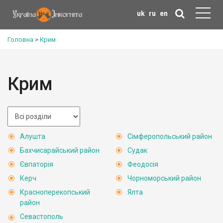
uk
ru
en
Головна
>
Крим
Крим
Алушта
Сімферопольський район
Бахчисарайський район
Судак
Євпаторія
Феодосія
Керч
Чорноморський район
Красноперекопський
Ялта
район
Севастополь