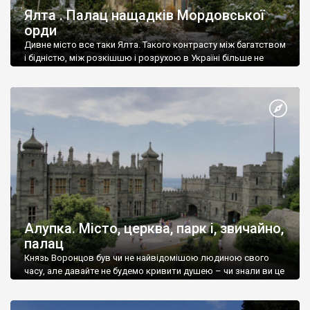
Ялта . Палац нащадків Мордовської
орди
Дивне місто все таки Ялта. Такого контрасту між багатством
і бідністю, між розкішшю і розрухою в Україні більше не
знайдеш.
Алупка. Місто, церква, парк і, звичайно,
палац
Князь Воронцов був чи не найвідомішою людиною свого
часу, але давайте не будемо кривити душею – чи знали ви це
прізвище до відвідин Алупки? Мабуть все таки ні.