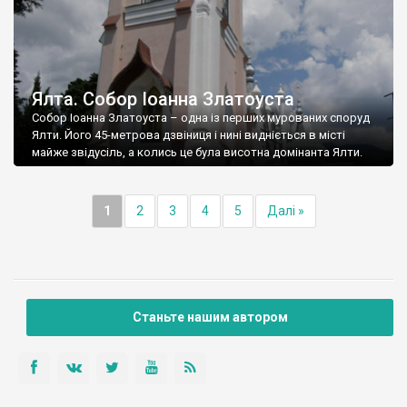
Ялта. Собор Іоанна Златоуста
Собор Іоанна Златоуста – одна із перших мурованих споруд
Ялти. Його 45-метрова дзвіниця і нині видніється в місті
майже звідусіль, а колись це була висотна домінанта Ялти.
1
2
3
4
5
Далі »
Станьте нашим автором