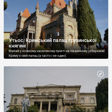
Утьос. Кримський палац грузинської
княгині
Майже у кожному населеному пункті на південному узбережжі
Криму є свій палац (а часто і не один).