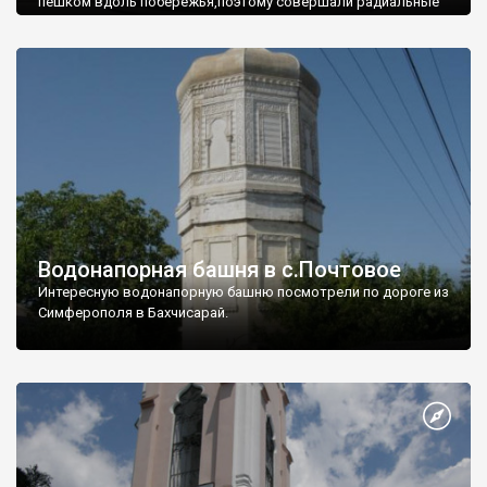
пешком вдоль побережья,поэтому совершали радиальные
вылазки из Оленевки.
Водонапорная башня в с.Почтовое
Интересную водонапорную башню посмотрели по дороге из
Симферополя в Бахчисарай.