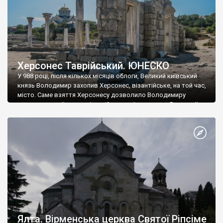
Херсонес Таврійський. ЮНЕСКО
У 988 році, після кількох місяців облоги, Великий київський
князь Володимир захопив Херсонес, візантійське, на той час,
місто. Саме взяття Херсонесу дозволило Володимиру
диктувати свої умови візантійському імператору Василю ІІ, та
одружитися з його дочкою Ганною. Цього ж року, в
Херсонесі Володимир-язичник, став Василем-християнином.
А потім було Хрещення Русі. На честь Херсонесу Таврійського
названо місто […]
Ялта. Вірменська церква Святої Ріпсіме