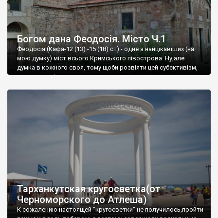
Богом дана Феодосія. Місто Ч.1
Феодосія (Кафа-12 (13) -15 (18) ст) - одне з найцікавіших (на
мою думку) міст всього Кримського півострова .Ну,але
думка в кожного своя, тому щоби розвіяти цей субєктивізм,
запрошую відвідати це
Тарханкутская кругосветка(от
Черноморского до Атлеша)
К сожалению настоящей "кругосветки" не получилось,пройти