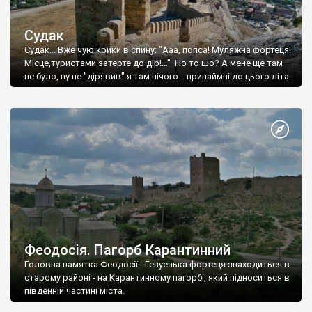
Судак
Судак... Вже чую крики в спину: "Ааа, попса! Муляжна фортеця!
Місце,туристами затерте до дір!..." Но то шо? А мене ще там
не було, ну не "дірявив" я там нічого... принаймні до цього літа.
Феодосія. Пагорб Карантинний
Головна памятка Феодосії - Генуезька фортеця знаходиться в
старому районі - на Карантинному пагорбі, який підноситься в
південній частині міста.