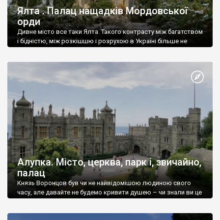
Ялта . Палац нащадків Мордовської
орди
Дивне місто все таки Ялта. Такого контрасту між багатством
і бідністю, між розкішшю і розрухою в Україні більше не
знайдеш.
Алупка. Місто, церква, парк і, звичайно,
палац
Князь Воронцов був чи не найвідомішою людиною свого
часу, але давайте не будемо кривити душею – чи знали ви це
прізвище до відвідин Алупки? Мабуть все таки ні.