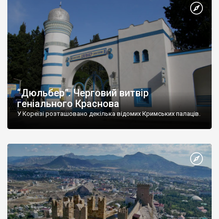
“Дюльбер”. Черговий витвір
геніального Краснова
У Кореїзі розташовано декілька відомих Кримських палаців.