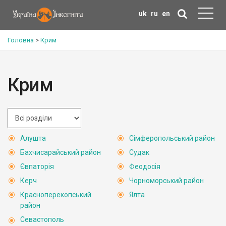
uk
ru
en
Головна
>
Крим
Крим
Алушта
Сімферопольський район
Бахчисарайський район
Судак
Євпаторія
Феодосія
Керч
Чорноморський район
Красноперекопський
Ялта
район
Севастополь