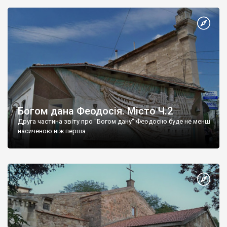
Богом дана Феодосія. Місто Ч.2
Друга частина звіту про "Богом дану" Феодосію буде не менш
насиченою ніж перша.