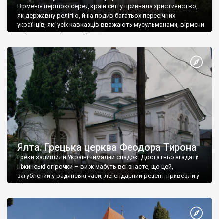
Вірменія першою серед країн світу прийняла християнство,
як державну релігію, й на подив багатьох пересічних
українців, які усіх кавказців вважають мусульманами, вірмени
є відданими вірянами Христа
Ялта. Грецька церква Феодора Тирона
Греки залишили Україні чималий спадок. Достатньо згадати
ніжинські огірочки – ви ж мабуть всі знаєте, що цей,
загублений у радянські часи, легендарний рецепт привезли у
Ніжин греки?