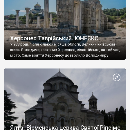
Херсонес Таврійський. ЮНЕСКО
У 988 році, після кількох місяців облоги, Великий київський
князь Володимир захопив Херсонес, візантійське, на той час,
місто. Саме взяття Херсонесу дозволило Володимиру
диктувати свої умови візантійському імператору Василю ІІ, та
одружитися з його дочкою Ганною. Цього ж року, в
Херсонесі Володимир-язичник, став Василем-християнином.
А потім було Хрещення Русі. На честь Херсонесу Таврійського
названо місто […]
Ялта. Вірменська церква Святої Ріпсіме