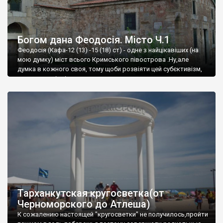
Богом дана Феодосія. Місто Ч.1
Феодосія (Кафа-12 (13) -15 (18) ст) - одне з найцікавіших (на
мою думку) міст всього Кримського півострова .Ну,але
думка в кожного своя, тому щоби розвіяти цей субєктивізм,
запрошую відвідати це
Тарханкутская кругосветка(от
Черноморского до Атлеша)
К сожалению настоящей "кругосветки" не получилось,пройти