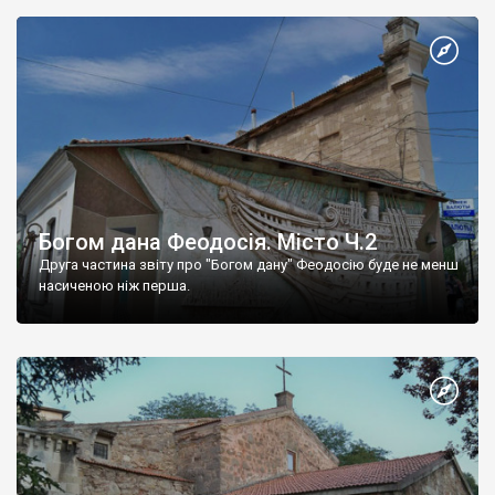
Богом дана Феодосія. Місто Ч.2
Друга частина звіту про "Богом дану" Феодосію буде не менш
насиченою ніж перша.