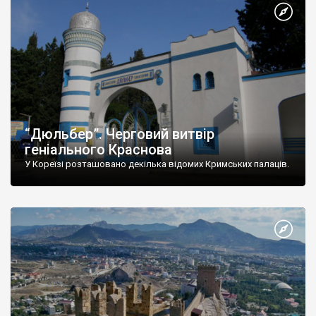
“Дюльбер”. Черговий витвір
геніального Краснова
У Кореїзі розташовано декілька відомих Кримських палаців.