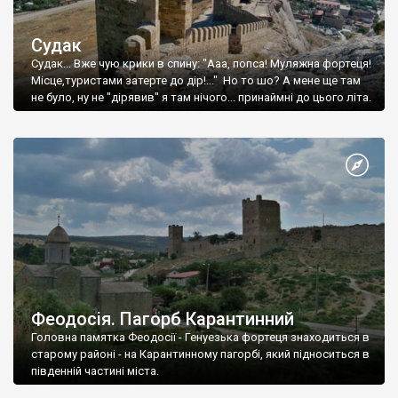
Судак
Судак... Вже чую крики в спину: "Ааа, попса! Муляжна фортеця!
Місце,туристами затерте до дір!..." Но то шо? А мене ще там
не було, ну не "дірявив" я там нічого... принаймні до цього літа.
Феодосія. Пагорб Карантинний
Головна памятка Феодосії - Генуезька фортеця знаходиться в
старому районі - на Карантинному пагорбі, який підноситься в
південній частині міста.