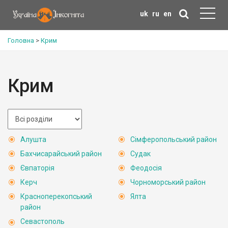
uk
ru
en
Головна
>
Крим
Крим
Алушта
Сімферопольський район
Бахчисарайський район
Судак
Євпаторія
Феодосія
Керч
Чорноморський район
Красноперекопський
Ялта
район
Севастополь