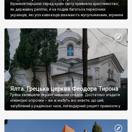
Вірменія першою серед країн світу прийняла християнство,
як державну релігію, й на подив багатьох пересічних
українців, які усіх кавказців вважають мусульманами, вірмени
є відданими вірянами Христа
Ялта. Грецька церква Феодора Тирона
Греки залишили Україні чималий спадок. Достатньо згадати
ніжинські огірочки – ви ж мабуть всі знаєте, що цей,
загублений у радянські часи, легендарний рецепт привезли у
Ніжин греки?