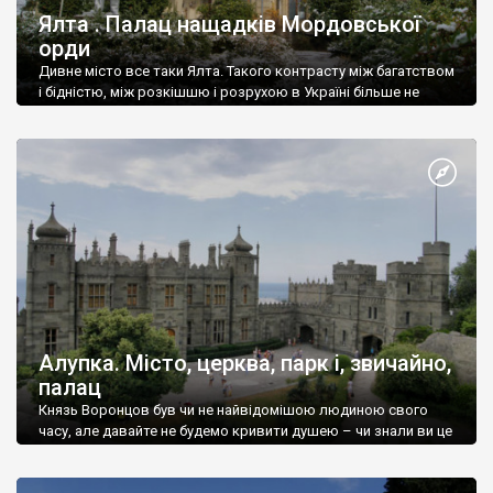
Ялта . Палац нащадків Мордовської
орди
Дивне місто все таки Ялта. Такого контрасту між багатством
і бідністю, між розкішшю і розрухою в Україні більше не
знайдеш.
Алупка. Місто, церква, парк і, звичайно,
палац
Князь Воронцов був чи не найвідомішою людиною свого
часу, але давайте не будемо кривити душею – чи знали ви це
прізвище до відвідин Алупки? Мабуть все таки ні.