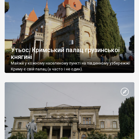
Утьос. Кримський палац грузинської
княгині
Майже у кожному населеному пункті на південному узбережжі
Криму є свій палац (а часто і не один).