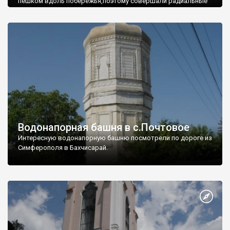
пешком вдоль побережья,поэтому совершали радиальные
вылазки из Оленевки.
Водонапорная башня в с.Почтовое
Интересную водонапорную башню посмотрели по дороге из
Симферополя в Бахчисарай.