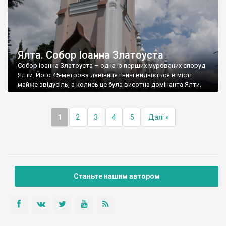
Ялта. Собор Іоанна Златоуста
Собор Іоанна Златоуста – одна із перших мурованих споруд
Ялти. Його 45-метрова дзвіниця і нині видніється в місті
майже звідусіль, а колись це була висотна домінанта Ялти.
1
2
3
4
5
Далі »
Станьте нашим автором