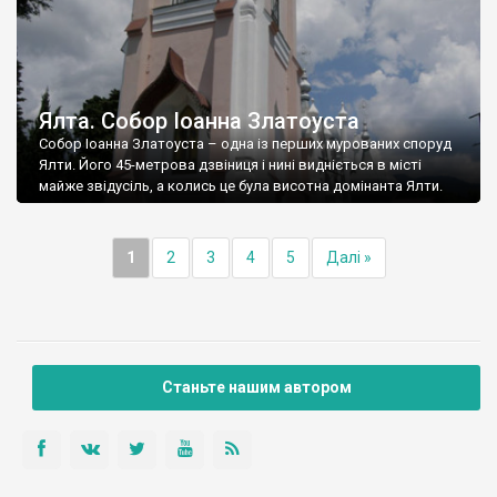
Ялта. Собор Іоанна Златоуста
Собор Іоанна Златоуста – одна із перших мурованих споруд
Ялти. Його 45-метрова дзвіниця і нині видніється в місті
майже звідусіль, а колись це була висотна домінанта Ялти.
1
2
3
4
5
Далі »
Станьте нашим автором