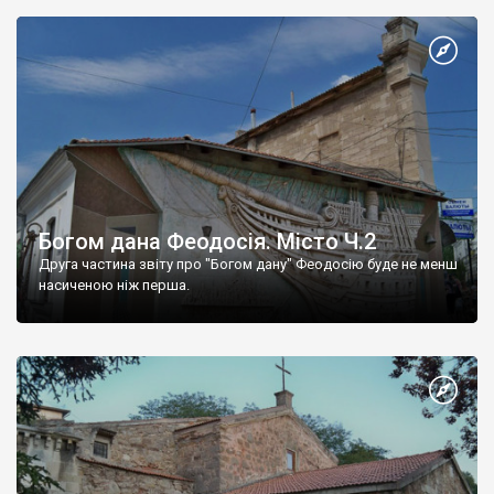
Богом дана Феодосія. Місто Ч.2
Друга частина звіту про "Богом дану" Феодосію буде не менш
насиченою ніж перша.