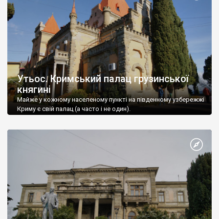
Утьос. Кримський палац грузинської
княгині
Майже у кожному населеному пункті на південному узбережжі
Криму є свій палац (а часто і не один).