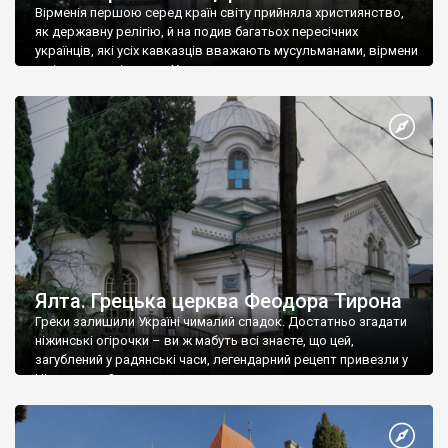
Вірменія першою серед країн світу прийняла християнство,
як державну релігію, й на подив багатьох пересічних
українців, які усіх кавказців вважають мусульманами, вірмени
є відданими вірянами Христа
Ялта. Грецька церква Феодора Тирона
Греки залишили Україні чималий спадок. Достатньо згадати
ніжинські огірочки – ви ж мабуть всі знаєте, що цей,
загублений у радянські часи, легендарний рецепт привезли у
Ніжин греки?