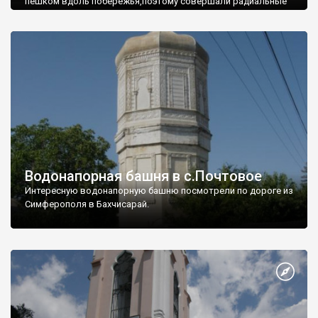
пешком вдоль побережья,поэтому совершали радиальные
вылазки из Оленевки.
Водонапорная башня в с.Почтовое
Интересную водонапорную башню посмотрели по дороге из
Симферополя в Бахчисарай.