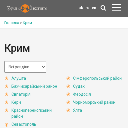
uk
ru
en
Головна
>
Крим
Крим
Алушта
Сімферопольський район
Бахчисарайський район
Судак
Євпаторія
Феодосія
Керч
Чорноморський район
Красноперекопський
Ялта
район
Севастополь