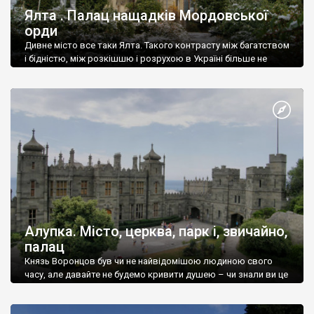
Ялта . Палац нащадків Мордовської
орди
Дивне місто все таки Ялта. Такого контрасту між багатством
і бідністю, між розкішшю і розрухою в Україні більше не
знайдеш.
Алупка. Місто, церква, парк і, звичайно,
палац
Князь Воронцов був чи не найвідомішою людиною свого
часу, але давайте не будемо кривити душею – чи знали ви це
прізвище до відвідин Алупки? Мабуть все таки ні.