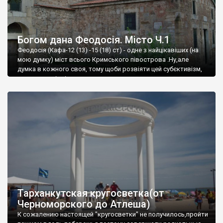
Богом дана Феодосія. Місто Ч.1
Феодосія (Кафа-12 (13) -15 (18) ст) - одне з найцікавіших (на
мою думку) міст всього Кримського півострова .Ну,але
думка в кожного своя, тому щоби розвіяти цей субєктивізм,
запрошую відвідати це
Тарханкутская кругосветка(от
Черноморского до Атлеша)
К сожалению настоящей "кругосветки" не получилось,пройти