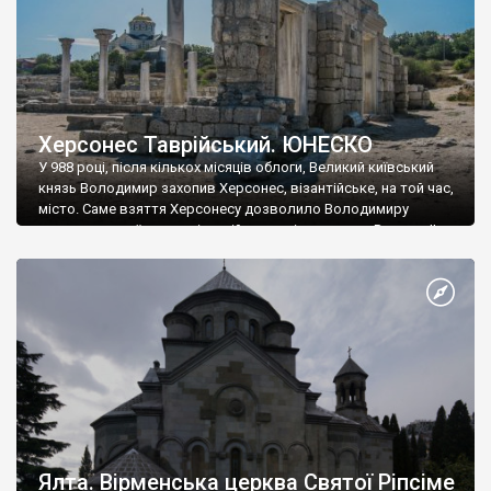
Херсонес Таврійський. ЮНЕСКО
У 988 році, після кількох місяців облоги, Великий київський
князь Володимир захопив Херсонес, візантійське, на той час,
місто. Саме взяття Херсонесу дозволило Володимиру
диктувати свої умови візантійському імператору Василю ІІ, та
одружитися з його дочкою Ганною. Цього ж року, в
Херсонесі Володимир-язичник, став Василем-християнином.
А потім було Хрещення Русі. На честь Херсонесу Таврійського
названо місто […]
Ялта. Вірменська церква Святої Ріпсіме