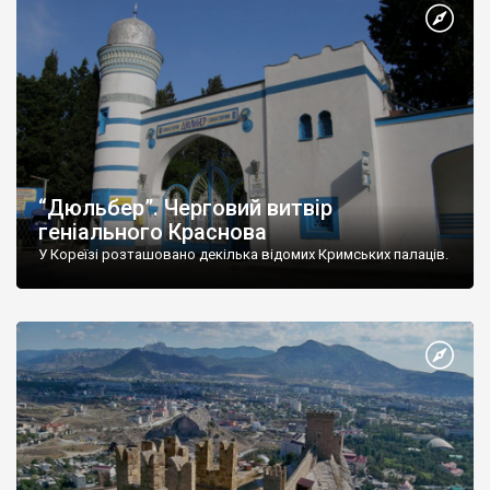
“Дюльбер”. Черговий витвір
геніального Краснова
У Кореїзі розташовано декілька відомих Кримських палаців.