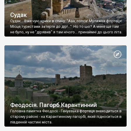
Судак
Судак... Вже чую крики в спину: "Ааа, попса! Муляжна фортеця!
Місце,туристами затерте до дір!..." Но то шо? А мене ще там
не було, ну не "дірявив" я там нічого... принаймні до цього літа.
Феодосія. Пагорб Карантинний
Головна памятка Феодосії - Генуезька фортеця знаходиться в
старому районі - на Карантинному пагорбі, який підноситься в
південній частині міста.