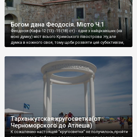
Богом дана Феодосія. Місто Ч.1
Феодосія (Кафа-12 (13) -15 (18) ст) - одне з найцікавіших (на
мою думку) міст всього Кримського півострова .Ну,але
думка в кожного своя, тому щоби розвіяти цей субєктивізм,
запрошую відвідати це
Тарханкутская кругосветка(от
Черноморского до Атлеша)
К сожалению настоящей "кругосветки" не получилось,пройти