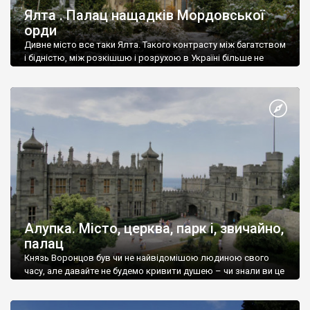
Ялта . Палац нащадків Мордовської
орди
Дивне місто все таки Ялта. Такого контрасту між багатством
і бідністю, між розкішшю і розрухою в Україні більше не
знайдеш.
Алупка. Місто, церква, парк і, звичайно,
палац
Князь Воронцов був чи не найвідомішою людиною свого
часу, але давайте не будемо кривити душею – чи знали ви це
прізвище до відвідин Алупки? Мабуть все таки ні.