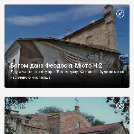
Богом дана Феодосія. Місто Ч.2
Друга частина звіту про "Богом дану" Феодосію буде не менш
насиченою ніж перша.