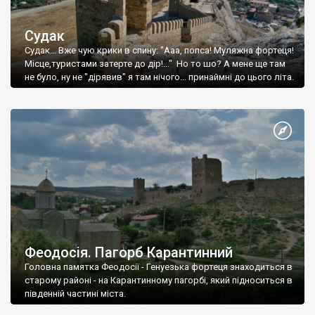
Судак
Судак... Вже чую крики в спину: "Ааа, попса! Муляжна фортеця!
Місце,туристами затерте до дір!..." Но то шо? А мене ще там
не було, ну не "дірявив" я там нічого... принаймні до цього літа.
Феодосія. Пагорб Карантинний
Головна памятка Феодосії - Генуезька фортеця знаходиться в
старому районі - на Карантинному пагорбі, який підноситься в
південній частині міста.