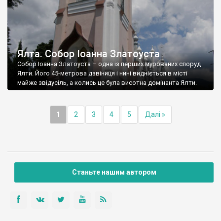
Ялта. Собор Іоанна Златоуста
Собор Іоанна Златоуста – одна із перших мурованих споруд
Ялти. Його 45-метрова дзвіниця і нині видніється в місті
майже звідусіль, а колись це була висотна домінанта Ялти.
1
2
3
4
5
Далі »
Станьте нашим автором