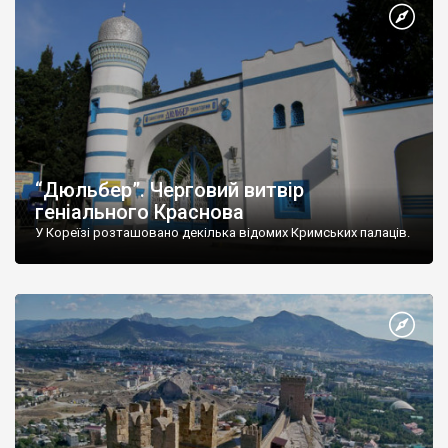
“Дюльбер”. Черговий витвір
геніального Краснова
У Кореїзі розташовано декілька відомих Кримських палаців.