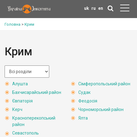
uk
ru
en
Головна
>
Крим
Крим
Алушта
Сімферопольський район
Бахчисарайський район
Судак
Євпаторія
Феодосія
Керч
Чорноморський район
Красноперекопський
Ялта
район
Севастополь