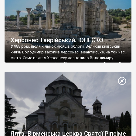
Херсонес Таврійський. ЮНЕСКО
У 988 році, після кількох місяців облоги, Великий київський
князь Володимир захопив Херсонес, візантійське, на той час,
місто. Саме взяття Херсонесу дозволило Володимиру
диктувати свої умови візантійському імператору Василю ІІ, та
одружитися з його дочкою Ганною. Цього ж року, в
Херсонесі Володимир-язичник, став Василем-християнином.
А потім було Хрещення Русі. На честь Херсонесу Таврійського
названо місто […]
Ялта. Вірменська церква Святої Ріпсіме