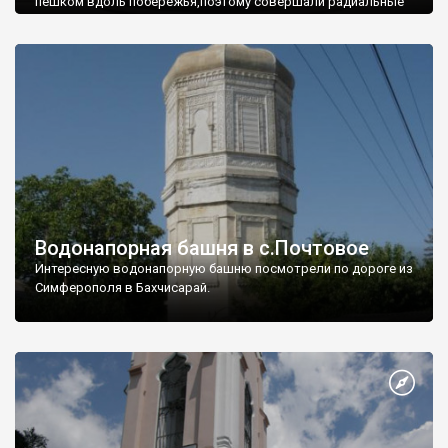
пешком вдоль побережья,поэтому совершали радиальные
вылазки из Оленевки.
Водонапорная башня в с.Почтовое
Интересную водонапорную башню посмотрели по дороге из
Симферополя в Бахчисарай.