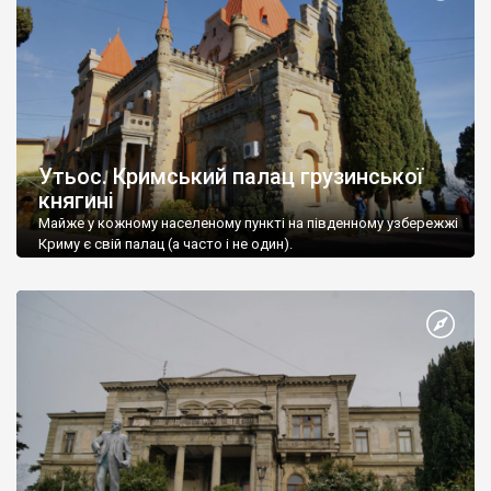
Утьос. Кримський палац грузинської
княгині
Майже у кожному населеному пункті на південному узбережжі
Криму є свій палац (а часто і не один).