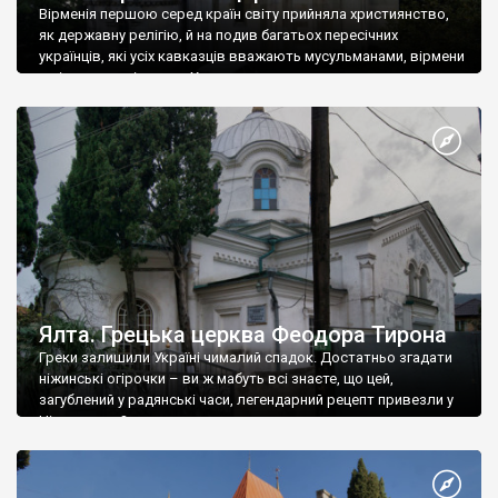
Вірменія першою серед країн світу прийняла християнство,
як державну релігію, й на подив багатьох пересічних
українців, які усіх кавказців вважають мусульманами, вірмени
є відданими вірянами Христа
Ялта. Грецька церква Феодора Тирона
Греки залишили Україні чималий спадок. Достатньо згадати
ніжинські огірочки – ви ж мабуть всі знаєте, що цей,
загублений у радянські часи, легендарний рецепт привезли у
Ніжин греки?