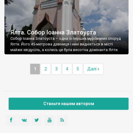
Ялта. Собор Іоанна Златоуста
Собор Іоанна Златоуста – одна із перших мурованих споруд
Ялти. Його 45-метрова дзвіниця і нині видніється в місті
майже звідусіль, а колись це була висотна домінанта Ялти.
1
2
3
4
5
Далі »
Станьте нашим автором