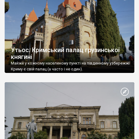
Утьос. Кримський палац грузинської
княгині
Майже у кожному населеному пункті на південному узбережжі
Криму є свій палац (а часто і не один).