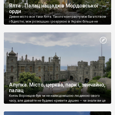
Ялта . Палац нащадків Мордовської
орди
Дивне місто все таки Ялта. Такого контрасту між багатством
і бідністю, між розкішшю і розрухою в Україні більше не
знайдеш.
Алупка. Місто, церква, парк і, звичайно,
палац
Князь Воронцов був чи не найвідомішою людиною свого
часу, але давайте не будемо кривити душею – чи знали ви це
прізвище до відвідин Алупки? Мабуть все таки ні.