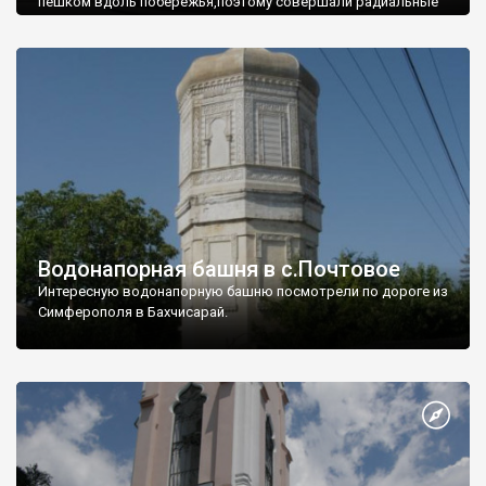
пешком вдоль побережья,поэтому совершали радиальные
вылазки из Оленевки.
Водонапорная башня в с.Почтовое
Интересную водонапорную башню посмотрели по дороге из
Симферополя в Бахчисарай.