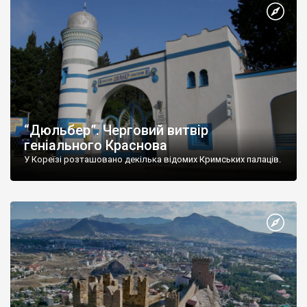
“Дюльбер”. Черговий витвір
геніального Краснова
У Кореїзі розташовано декілька відомих Кримських палаців.