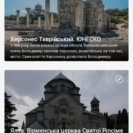
Херсонес Таврійський. ЮНЕСКО
У 988 році, після кількох місяців облоги, Великий київський
князь Володимир захопив Херсонес, візантійське, на той час,
місто. Саме взяття Херсонесу дозволило Володимиру
диктувати свої умови візантійському імператору Василю ІІ, та
одружитися з його дочкою Ганною. Цього ж року, в
Херсонесі Володимир-язичник, став Василем-християнином.
А потім було Хрещення Русі. На честь Херсонесу Таврійського
названо місто […]
Ялта. Вірменська церква Святої Ріпсіме