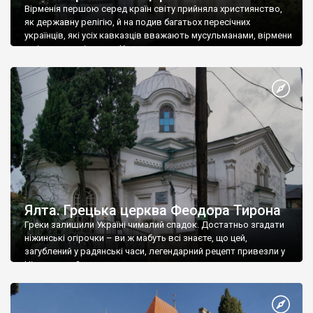
Вірменія першою серед країн світу прийняла християнство,
як державну релігію, й на подив багатьох пересічних
українців, які усіх кавказців вважають мусульманами, вірмени
є відданими вірянами Христа
Ялта. Грецька церква Феодора Тирона
Греки залишили Україні чималий спадок. Достатньо згадати
ніжинські огірочки – ви ж мабуть всі знаєте, що цей,
загублений у радянські часи, легендарний рецепт привезли у
Ніжин греки?