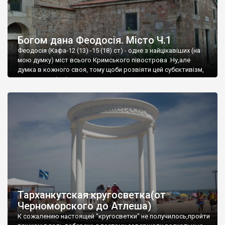
Богом дана Феодосія. Місто Ч.1
Феодосія (Кафа-12 (13) -15 (18) ст) - одне з найцікавіших (на
мою думку) міст всього Кримського півострова .Ну,але
думка в кожного своя, тому щоби розвіяти цей субєктивізм,
запрошую відвідати це
Тарханкутская кругосветка(от
Черноморского до Атлеша)
К сожалению настоящей "кругосветки" не получилось,пройти