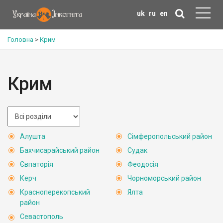
uk
ru
en
Головна
>
Крим
Крим
Алушта
Сімферопольський район
Бахчисарайський район
Судак
Євпаторія
Феодосія
Керч
Чорноморський район
Красноперекопський
Ялта
район
Севастополь