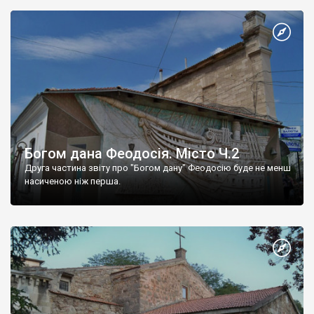
Богом дана Феодосія. Місто Ч.2
Друга частина звіту про "Богом дану" Феодосію буде не менш
насиченою ніж перша.