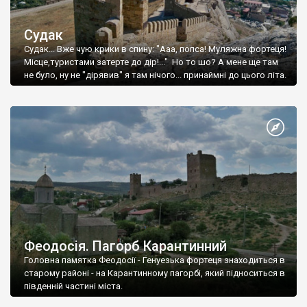
Судак
Судак... Вже чую крики в спину: "Ааа, попса! Муляжна фортеця!
Місце,туристами затерте до дір!..." Но то шо? А мене ще там
не було, ну не "дірявив" я там нічого... принаймні до цього літа.
Феодосія. Пагорб Карантинний
Головна памятка Феодосії - Генуезька фортеця знаходиться в
старому районі - на Карантинному пагорбі, який підноситься в
південній частині міста.