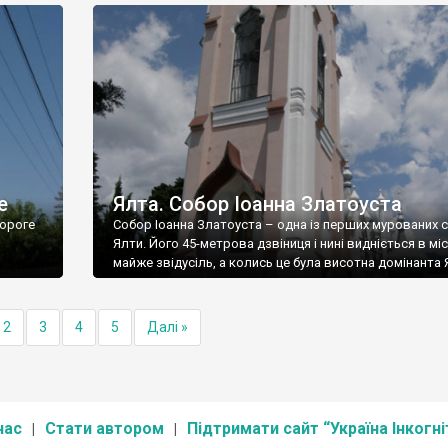
е
Ялта. Собор Іоанна Златоуста
ороге
Собор Іоанна Златоуста – одна із перших мурованих 
Ялти. Його 45-метрова дзвіниця і нині видніється в міс
майже звідусіль, а колись це була висотна домінанта 
2
3
4
5
Далі »
нас
Стати автором
Підтримати сайт “Україна Інкогні