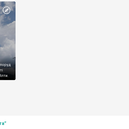
споруд
ті
Ялти.
та”