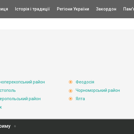
ниця
Історія і традиції
Регіони України
Закордон
Пам'
ноперекопський район
Феодосія
стополь
Чорноморський район
еропольський район
Ялта
к