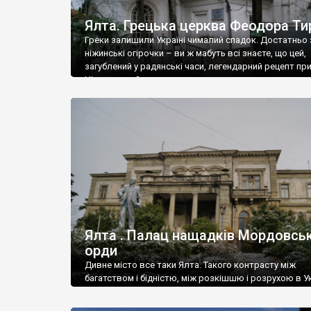
Ялта. Грецька церква Феодора Ти
Греки залишили Україні чималий спадок. Достатньо 
ніжинські огірочки – ви ж мабуть всі знаєте, що цей,
загублений у радянські часи, легендарний рецепт пр
Ніжин греки?
Ялта . Палац нащадків Мордовськ
орди
Дивне місто все таки Ялта. Такого контрасту між
багатством і бідністю, між розкішшю і розрухою в Ук
більше не знайдеш.