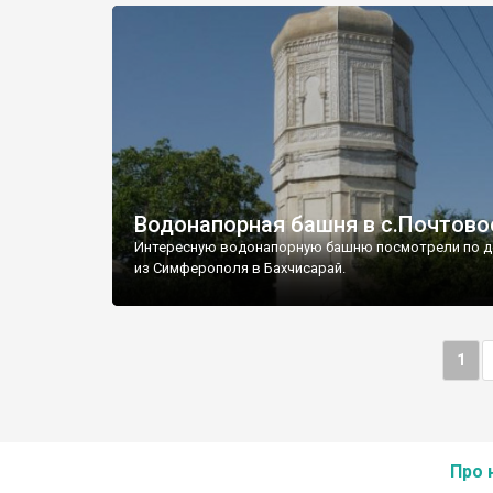
Водонапорная башня в с.Почтово
Интересную водонапорную башню посмотрели по д
из Симферополя в Бахчисарай.
1
Про 