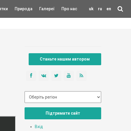
ятки
Природа
Галереї
Про нас
uk
ru
en
Станьте нашим автором
Підтримати сайт
Вхід