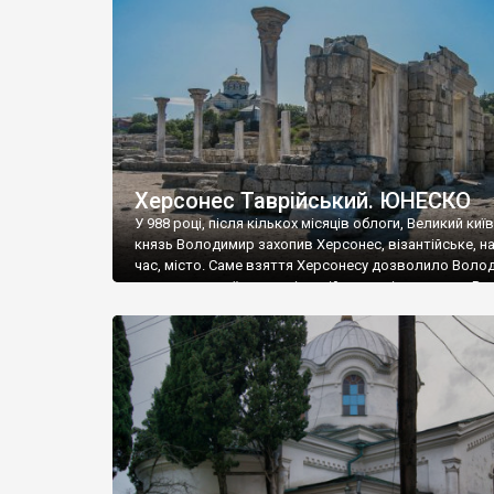
музею «Новгородський музей-заповідник» сотні арт
візантійської доби. Раритети викрадені з фондів об’
культурної спадщини ЮНЕСКО «Херсонеса Таврійсько
Офіційно – на виставку «Золото Візантії», але експер
влада в Україні вважають це лише […]
Херсонес Таврійський. ЮНЕСКО
У 988 році, після кількох місяців облоги, Великий киї
князь Володимир захопив Херсонес, візантійське, на
час, місто. Саме взяття Херсонесу дозволило Воло
диктувати свої умови візантійському імператору Вас
та одружитися з його дочкою Ганною. Цього ж року,
Херсонесі Володимир-язичник, став Василем-
християнином. А потім було Хрещення Русі. На честь
Херсонесу Таврійського названо місто […]