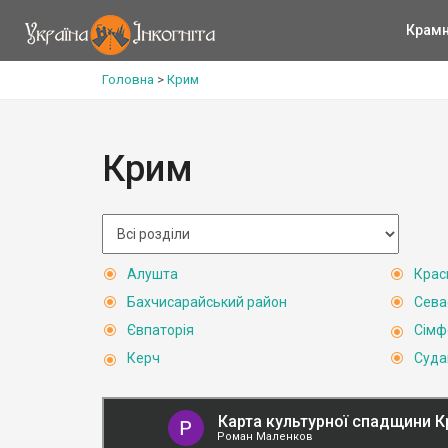
Крам
Головна
>
Крим
Крим
Алушта
Крас
Бахчисарайський район
Сева
Євпаторія
Сімф
Керч
Суда