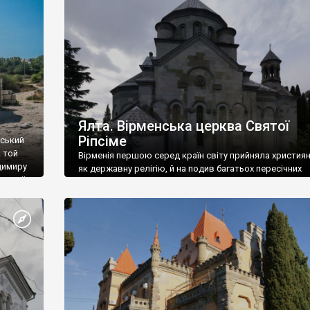
ефактів
називаються «повстяками» (postaki)…” “Вино. Крим
єкту
виробляє відмінне вино і його вдосталь: воно все ду
го».
легке біле і дуже […]
ти та
Ялта. Вірменська церква Святої
Ріпсіме
вський
 той
Вірменія першою серед країн світу прийняла христия
димиру
як державну релігію, й на подив багатьох пересічних
илю ІІ,
українців, які усіх кавказців вважають мусульманами,
 в
вірмени є відданими вірянами Христа