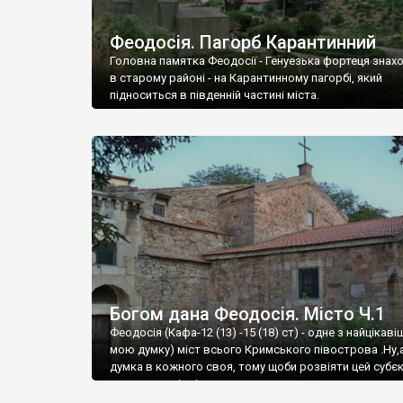
Феодосія. Пагорб Карантинний
Головна памятка Феодосії - Генуезька фортеця знах
в старому районі - на Карантинному пагорбі, який
підноситься в південній частині міста.
Богом дана Феодосія. Місто Ч.1
Феодосія (Кафа-12 (13) -15 (18) ст) - одне з найцікаві
мою думку) міст всього Кримського півострова .Ну,
думка в кожного своя, тому щоби розвіяти цей субєк
запрошую відвідати це