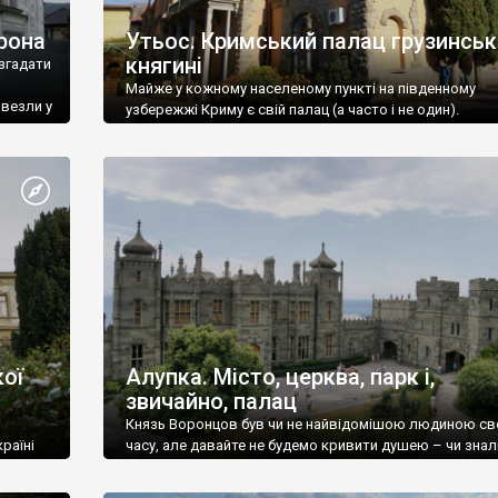
рона
Утьос. Кримський палац грузинськ
княгині
згадати
Майже у кожному населеному пункті на південному
ивезли у
узбережжі Криму є свій палац (а часто і не один).
ої
Алупка. Місто, церква, парк і,
звичайно, палац
Князь Воронцов був чи не найвідомішою людиною св
раїні
часу, але давайте не будемо кривити душею – чи знал
це прізвище до відвідин Алупки? Мабуть все таки ні.