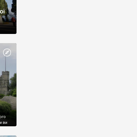
ої
ого
и ви