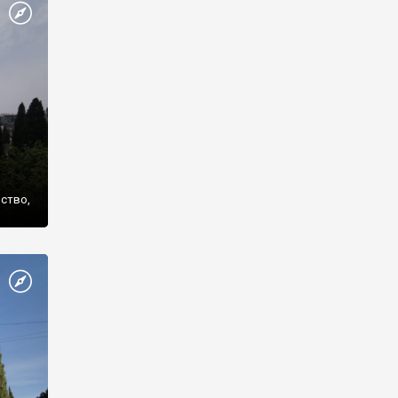
же
нство,