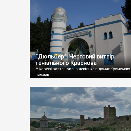
“Дюльбер”. Черговий витвір
геніального Краснова
У Кореїзі розташовано декілька відомих Кримських
палаців.