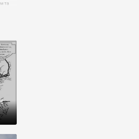
им та
ора і
є
го типу,
ей-
рний
ста:
 райони
від 2
I
і,
рукти,
 котрі