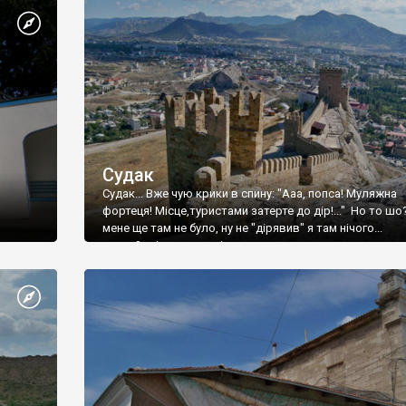
Судак
Судак... Вже чую крики в спину: "Ааа, попса! Муляжна
фортеця! Місце,туристами затерте до дір!..." Но то шо
мене ще там не було, ну не "дірявив" я там нічого...
принаймні до цього літа.