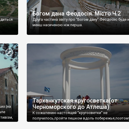
Богом дана Феодосія. Місто Ч.2
одиться
Друга частина звіту про "Богом дану" Феодосію буде 
менш насиченою ніж перша.
Тарханкутская кругосветка(от
Черноморского до Атлеша)
ших (на
але
К сожалению настоящей "кругосветки" не
тивізм,
получилось,пройти пешком вдоль побережья,поэтом
совершали радиальные вылазки из Оленевки.