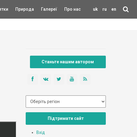
ятки
Природа
Галереї
Про нас
uk
ru
en
Станьте нашим автором
Підтримати сайт
Вхід