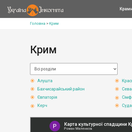
Крам
Головна
>
Крим
Крим
Алушта
Крас
Бахчисарайський район
Сева
Євпаторія
Сімф
Керч
Суда