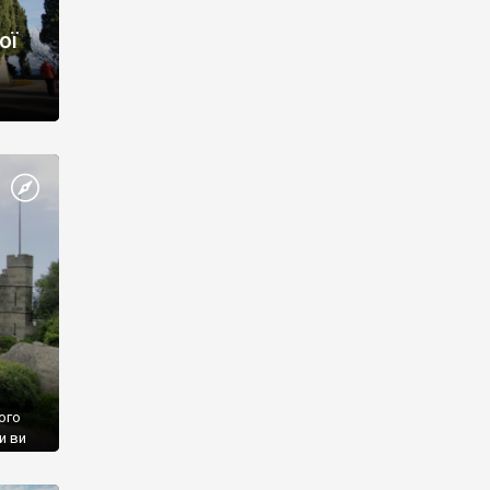
ої
ого
и ви