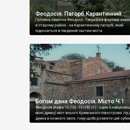
Феодосія. Пагорб Карантинний
Головна памятка Феодосії - Генуезька фортеця знах
в старому районі - на Карантинному пагорбі, який
підноситься в південній частині міста.
Богом дана Феодосія. Місто Ч.1
Феодосія (Кафа-12 (13) -15 (18) ст) - одне з найцікаві
мою думку) міст всього Кримського півострова .Ну,
думка в кожного своя, тому щоби розвіяти цей субєк
запрошую відвідати це