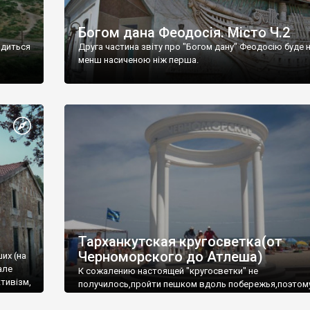
Богом дана Феодосія. Місто Ч.2
одиться
Друга частина звіту про "Богом дану" Феодосію буде 
менш насиченою ніж перша.
Тарханкутская кругосветка(от
Черноморского до Атлеша)
ших (на
але
К сожалению настоящей "кругосветки" не
тивізм,
получилось,пройти пешком вдоль побережья,поэтом
совершали радиальные вылазки из Оленевки.