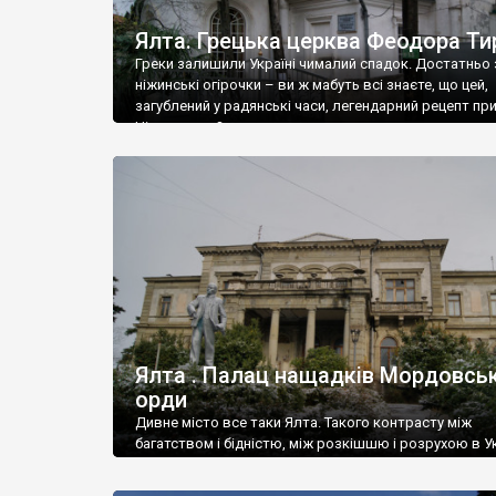
Ялта. Грецька церква Феодора Ти
Греки залишили Україні чималий спадок. Достатньо 
ніжинські огірочки – ви ж мабуть всі знаєте, що цей,
загублений у радянські часи, легендарний рецепт пр
Ніжин греки?
Ялта . Палац нащадків Мордовськ
орди
Дивне місто все таки Ялта. Такого контрасту між
багатством і бідністю, між розкішшю і розрухою в Ук
більше не знайдеш.