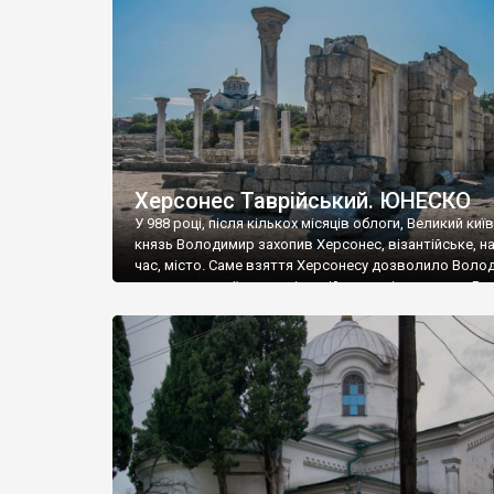
музею «Новгородський музей-заповідник» сотні арт
візантійської доби. Раритети викрадені з фондів об’
культурної спадщини ЮНЕСКО «Херсонеса Таврійсько
Офіційно – на виставку «Золото Візантії», але експер
влада в Україні вважають це лише […]
Херсонес Таврійський. ЮНЕСКО
У 988 році, після кількох місяців облоги, Великий киї
князь Володимир захопив Херсонес, візантійське, на
час, місто. Саме взяття Херсонесу дозволило Воло
диктувати свої умови візантійському імператору Вас
та одружитися з його дочкою Ганною. Цього ж року,
Херсонесі Володимир-язичник, став Василем-
християнином. А потім було Хрещення Русі. На честь
Херсонесу Таврійського названо місто […]