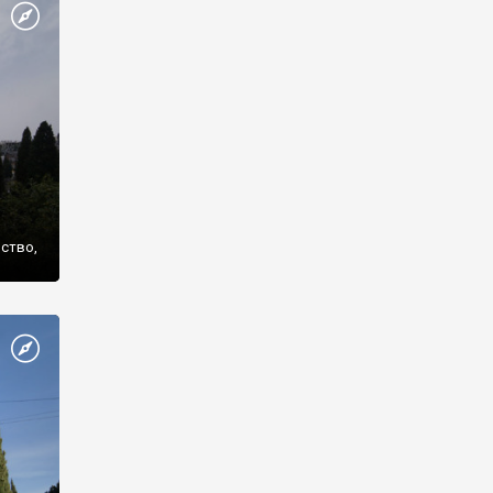
же
нство,