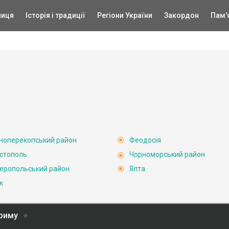
ниця
Історія і традиції
Регіони України
Закордон
Пам'
ноперекопський район
Феодосія
стополь
Чорноморський район
еропольський район
Ялта
к