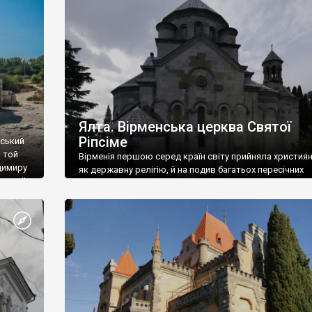
ефактів
називаються «повстяками» (postaki)…” “Вино. Крим
єкту
виробляє відмінне вино і його вдосталь: воно все ду
го».
легке біле і дуже […]
ти та
Ялта. Вірменська церква Святої
Ріпсіме
вський
 той
Вірменія першою серед країн світу прийняла христия
димиру
як державну релігію, й на подив багатьох пересічних
илю ІІ,
українців, які усіх кавказців вважають мусульманами,
 в
вірмени є відданими вірянами Христа