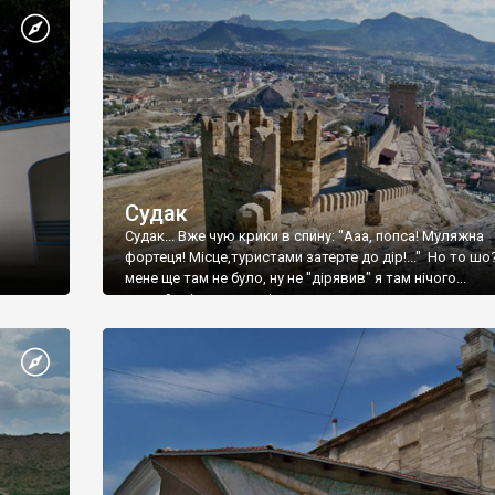
Судак
Судак... Вже чую крики в спину: "Ааа, попса! Муляжна
фортеця! Місце,туристами затерте до дір!..." Но то шо
мене ще там не було, ну не "дірявив" я там нічого...
принаймні до цього літа.