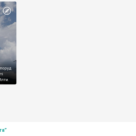
споруд
ті
Ялти.
та”