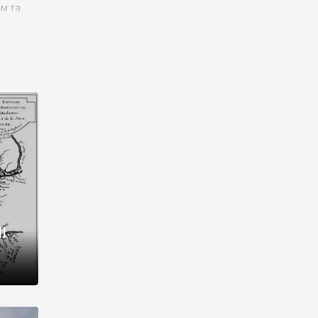
им та
ора і
є
го типу,
ей-
рний
ста:
 райони
від 2
I
і,
рукти,
 котрі