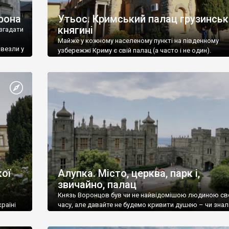
рона
Утьос. Кримський палац грузинськ
княгині
згадати
Майже у кожному населеному пункті на південному
ивезли у
узбережжі Криму є свій палац (а часто і не один).
ої
Алупка. Місто, церква, парк і,
звичайно, палац
Князь Воронцов був чи не найвідомішою людиною св
раїні
часу, але давайте не будемо кривити душею – чи знал
це прізвище до відвідин Алупки? Мабуть все таки ні.