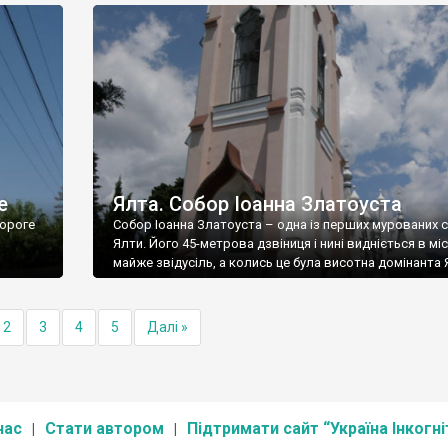
е
Ялта. Собор Іоанна Златоуста
ороге
Собор Іоанна Златоуста – одна із перших мурованих 
Ялти. Його 45-метрова дзвіниця і нині видніється в міс
майже звідусіль, а колись це була висотна домінанта 
2
3
4
5
Далі »
нас
Стати автором
Підтримати сайт “Україна Інкогні