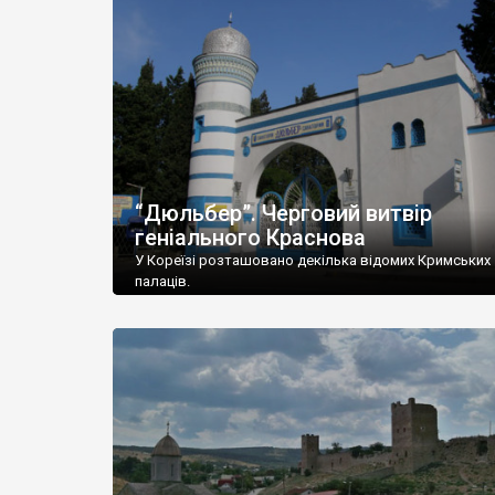
“Дюльбер”. Черговий витвір
геніального Краснова
У Кореїзі розташовано декілька відомих Кримських
палаців.