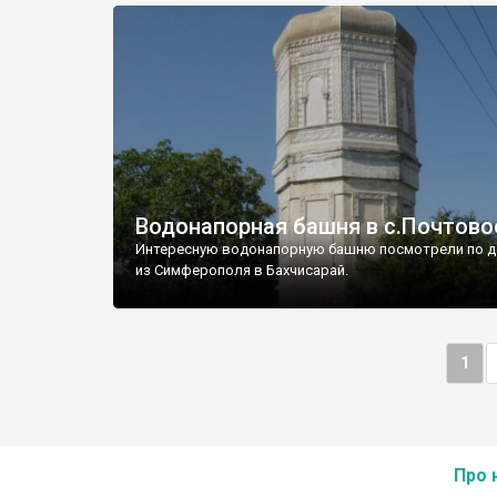
Водонапорная башня в с.Почтово
Интересную водонапорную башню посмотрели по д
из Симферополя в Бахчисарай.
1
Про 