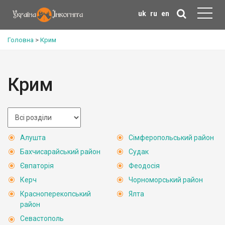
uk
ru
en
Головна
>
Крим
Крим
Алушта
Сімферопольський район
Бахчисарайський район
Судак
Євпаторія
Феодосія
Керч
Чорноморський район
Красноперекопський
Ялта
район
Севастополь