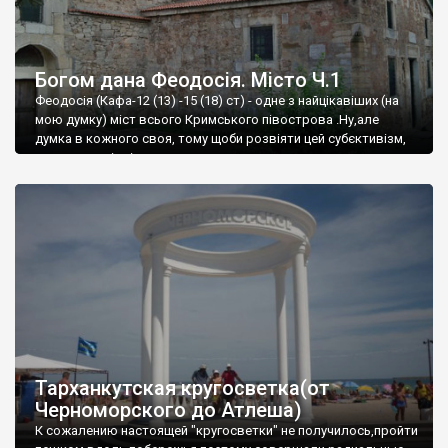
Богом дана Феодосія. Місто Ч.1
Феодосія (Кафа-12 (13) -15 (18) ст) - одне з найцікавіших (на
мою думку) міст всього Кримського півострова .Ну,але
думка в кожного своя, тому щоби розвіяти цей субєктивізм,
запрошую відвідати це
Тарханкутская кругосветка(от
Черноморского до Атлеша)
К сожалению настоящей "кругосветки" не получилось,пройти