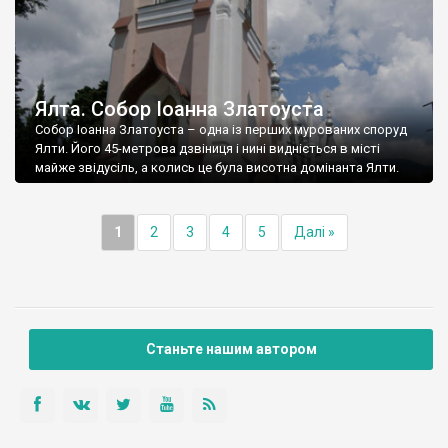
Ялта. Собор Іоанна Златоуста
Собор Іоанна Златоуста – одна із перших мурованих споруд
Ялти. Його 45-метрова дзвіниця і нині видніється в місті
майже звідусіль, а колись це була висотна домінанта Ялти.
1
2
3
4
5
Далі »
Станьте нашим автором