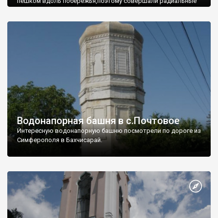
пешком вдоль побережья,поэтому совершали радиальные
вылазки из Оленевки.
Водонапорная башня в с.Почтовое
Интересную водонапорную башню посмотрели по дороге из
Симферополя в Бахчисарай.