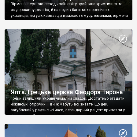
Вірменія першою серед країн світу прийняла християнство,
як державну релігію, й на подив багатьох пересічних
українців, які усіх кавказців вважають мусульманами, вірмени
є відданими вірянами Христа
Ялта. Грецька церква Феодора Тирона
Греки залишили Україні чималий спадок. Достатньо згадати
ніжинські огірочки – ви ж мабуть всі знаєте, що цей,
загублений у радянські часи, легендарний рецепт привезли у
Ніжин греки?