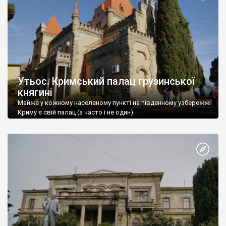
Утьос. Кримський палац грузинської
княгині
Майже у кожному населеному пункті на південному узбережжі
Криму є свій палац (а часто і не один).