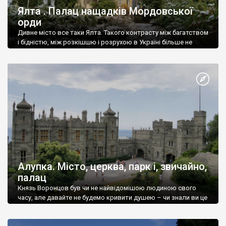
Ялта . Палац нащадків Мордовської
орди
Дивне місто все таки Ялта. Такого контрасту між багатством
і бідністю, між розкішшю і розрухою в Україні більше не
знайдеш.
Алупка. Місто, церква, парк і, звичайно,
палац
Князь Воронцов був чи не найвідомішою людиною свого
часу, але давайте не будемо кривити душею – чи знали ви це
прізвище до відвідин Алупки? Мабуть все таки ні.