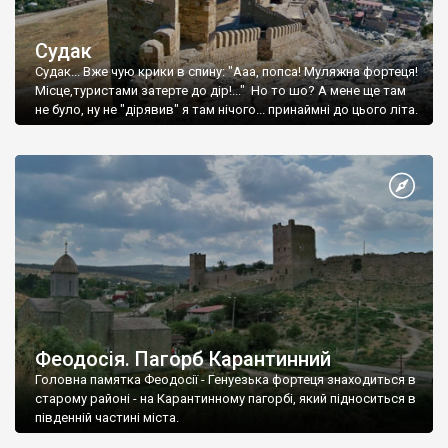
Судак
Судак... Вже чую крики в спину: "Ааа, попса! Муляжна фортеця!
Місце,туристами затерте до дір!..." Но то шо? А мене ще там
не було, ну не "дірявив" я там нічого... принаймні до цього літа.
Феодосія. Пагорб Карантинний
Головна памятка Феодосії - Генуезька фортеця знаходиться в
старому районі - на Карантинному пагорбі, який підноситься в
південній частині міста.