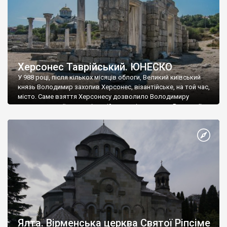
Херсонес Таврійський. ЮНЕСКО
У 988 році, після кількох місяців облоги, Великий київський
князь Володимир захопив Херсонес, візантійське, на той час,
місто. Саме взяття Херсонесу дозволило Володимиру
диктувати свої умови візантійському імператору Василю ІІ, та
одружитися з його дочкою Ганною. Цього ж року, в
Херсонесі Володимир-язичник, став Василем-християнином.
А потім було Хрещення Русі. На честь Херсонесу Таврійського
названо місто […]
Ялта. Вірменська церква Святої Ріпсіме