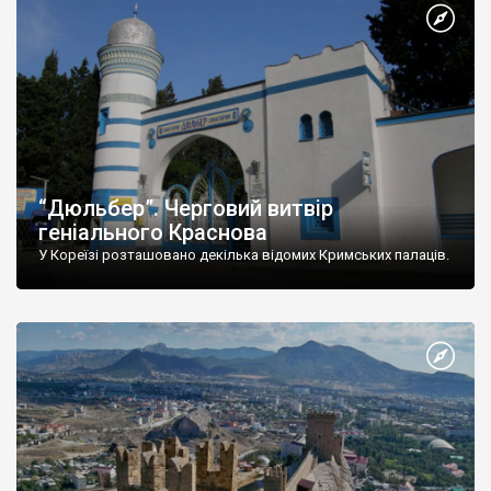
“Дюльбер”. Черговий витвір
геніального Краснова
У Кореїзі розташовано декілька відомих Кримських палаців.