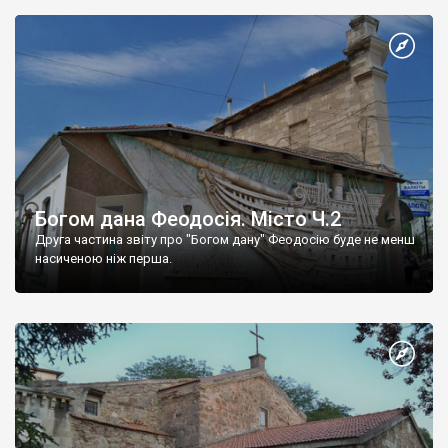
Богом дана Феодосія. Місто Ч.2
Друга частина звіту про "Богом дану" Феодосію буде не менш
насиченою ніж перша.