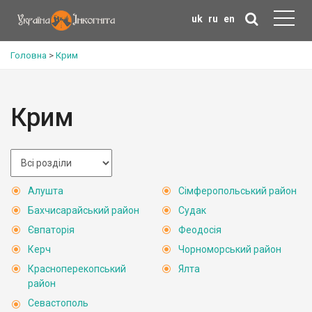
uk
ru
en
Головна
>
Крим
Крим
Алушта
Сімферопольський район
Бахчисарайський район
Судак
Євпаторія
Феодосія
Керч
Чорноморський район
Красноперекопський
Ялта
район
Севастополь