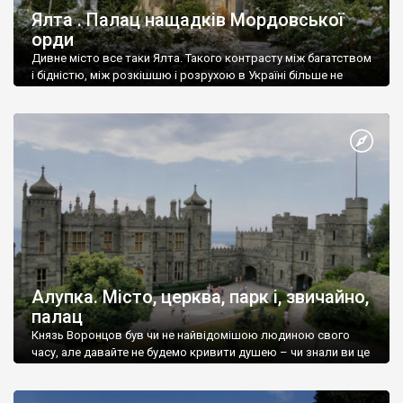
Ялта . Палац нащадків Мордовської
орди
Дивне місто все таки Ялта. Такого контрасту між багатством
і бідністю, між розкішшю і розрухою в Україні більше не
знайдеш.
Алупка. Місто, церква, парк і, звичайно,
палац
Князь Воронцов був чи не найвідомішою людиною свого
часу, але давайте не будемо кривити душею – чи знали ви це
прізвище до відвідин Алупки? Мабуть все таки ні.