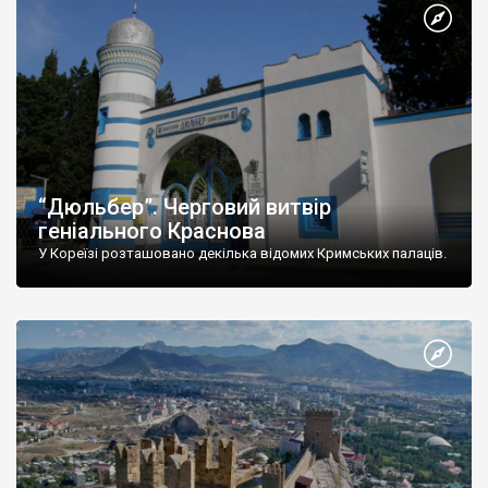
“Дюльбер”. Черговий витвір
геніального Краснова
У Кореїзі розташовано декілька відомих Кримських палаців.