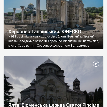
Херсонес Таврійський. ЮНЕСКО
У 988 році, після кількох місяців облоги, Великий київський
князь Володимир захопив Херсонес, візантійське, на той час,
місто. Саме взяття Херсонесу дозволило Володимиру
диктувати свої умови візантійському імператору Василю ІІ, та
одружитися з його дочкою Ганною. Цього ж року, в
Херсонесі Володимир-язичник, став Василем-християнином.
А потім було Хрещення Русі. На честь Херсонесу Таврійського
названо місто […]
Ялта. Вірменська церква Святої Ріпсіме