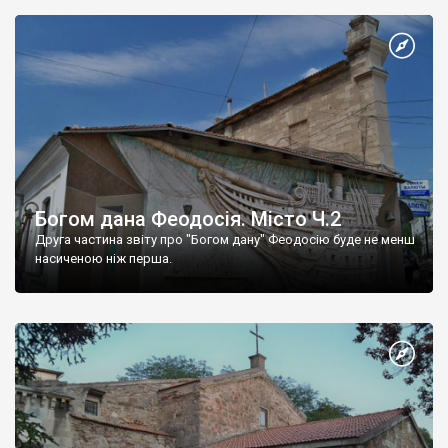
Богом дана Феодосія. Місто Ч.2
Друга частина звіту про "Богом дану" Феодосію буде не менш
насиченою ніж перша.