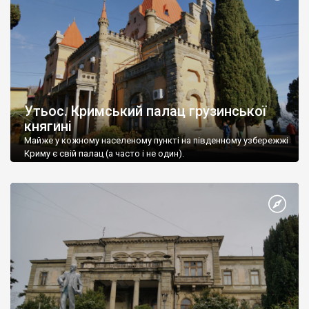
Утьос. Кримський палац грузинської
княгині
Майже у кожному населеному пункті на південному узбережжі
Криму є свій палац (а часто і не один).