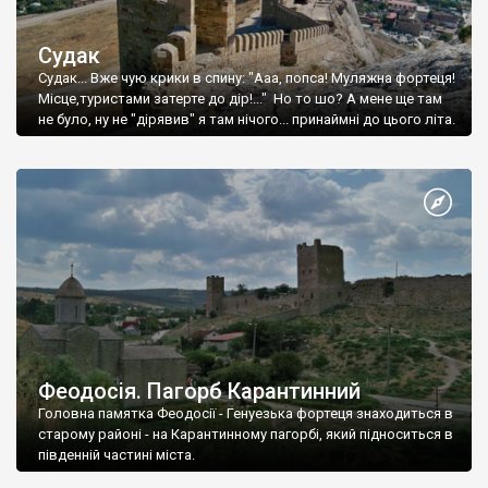
Судак
Судак... Вже чую крики в спину: "Ааа, попса! Муляжна фортеця!
Місце,туристами затерте до дір!..." Но то шо? А мене ще там
не було, ну не "дірявив" я там нічого... принаймні до цього літа.
Феодосія. Пагорб Карантинний
Головна памятка Феодосії - Генуезька фортеця знаходиться в
старому районі - на Карантинному пагорбі, який підноситься в
південній частині міста.