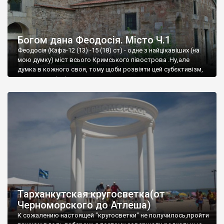
Богом дана Феодосія. Місто Ч.1
Феодосія (Кафа-12 (13) -15 (18) ст) - одне з найцікавіших (на
мою думку) міст всього Кримського півострова .Ну,але
думка в кожного своя, тому щоби розвіяти цей субєктивізм,
запрошую відвідати це
Тарханкутская кругосветка(от
Черноморского до Атлеша)
К сожалению настоящей "кругосветки" не получилось,пройти