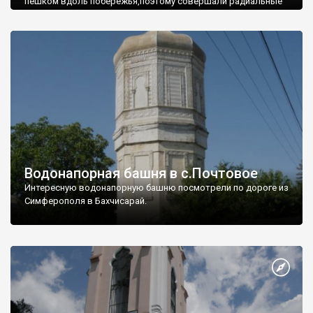
пешком вдоль побережья,поэтому совершали радиальные
вылазки из Оленевки.
Водонапорная башня в с.Почтовое
Интересную водонапорную башню посмотрели по дороге из
Симферополя в Бахчисарай.