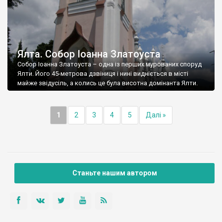
Ялта. Собор Іоанна Златоуста
Собор Іоанна Златоуста – одна із перших мурованих споруд
Ялти. Його 45-метрова дзвіниця і нині видніється в місті
майже звідусіль, а колись це була висотна домінанта Ялти.
1
2
3
4
5
Далі »
Станьте нашим автором