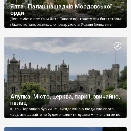
Ялта . Палац нащадків Мордовської
орди
Дивне місто все таки Ялта. Такого контрасту між багатством
і бідністю, між розкішшю і розрухою в Україні більше не
знайдеш.
Алупка. Місто, церква, парк і, звичайно,
палац
Князь Воронцов був чи не найвідомішою людиною свого
часу, але давайте не будемо кривити душею – чи знали ви це
прізвище до відвідин Алупки? Мабуть все таки ні.