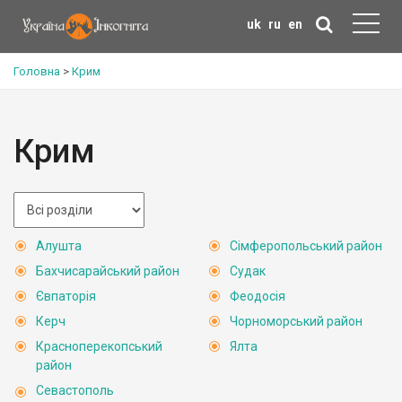
uk
ru
en
Головна
>
Крим
Крим
Алушта
Сімферопольський район
Бахчисарайський район
Судак
Євпаторія
Феодосія
Керч
Чорноморський район
Красноперекопський
Ялта
район
Севастополь