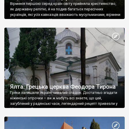
Вірменія першою серед країн світу прийняла християнство,
як державну релігію, й на подив багатьох пересічних
українців, які усіх кавказців вважають мусульманами, вірмени
є відданими вірянами Христа
Ялта. Грецька церква Феодора Тирона
Греки залишили Україні чималий спадок. Достатньо згадати
ніжинські огірочки – ви ж мабуть всі знаєте, що цей,
загублений у радянські часи, легендарний рецепт привезли у
Ніжин греки?