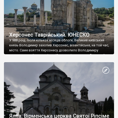
Херсонес Таврійський. ЮНЕСКО
У 988 році, після кількох місяців облоги, Великий київський
князь Володимир захопив Херсонес, візантійське, на той час,
місто. Саме взяття Херсонесу дозволило Володимиру
диктувати свої умови візантійському імператору Василю ІІ, та
одружитися з його дочкою Ганною. Цього ж року, в
Херсонесі Володимир-язичник, став Василем-християнином.
А потім було Хрещення Русі. На честь Херсонесу Таврійського
названо місто […]
Ялта. Вірменська церква Святої Ріпсіме