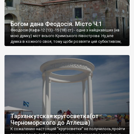
Богом дана Феодосія. Місто Ч.1
Феодосія (Кафа-12 (13) -15 (18) ст) - одне з найцікавіших (на
мою думку) міст всього Кримського півострова .Ну,але
думка в кожного своя, тому щоби розвіяти цей субєктивізм,
запрошую відвідати це
Тарханкутская кругосветка(от
Черноморского до Атлеша)
К сожалению настоящей "кругосветки" не получилось,пройти