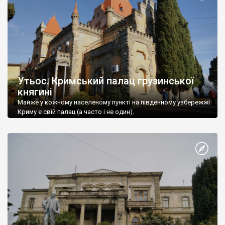
Утьос. Кримський палац грузинської
княгині
Майже у кожному населеному пункті на південному узбережжі
Криму є свій палац (а часто і не один).