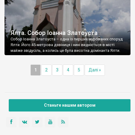
Ялта. Собор Іоанна Златоуста
Собор Іоанна Златоуста – одна із перших мурованих споруд
Ялти. Його 45-метрова дзвіниця і нині видніється в місті
майже звідусіль, а колись це була висотна домінанта Ялти.
1
2
3
4
5
Далі »
Станьте нашим автором