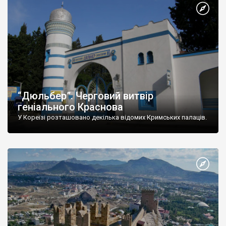
“Дюльбер”. Черговий витвір
геніального Краснова
У Кореїзі розташовано декілька відомих Кримських палаців.