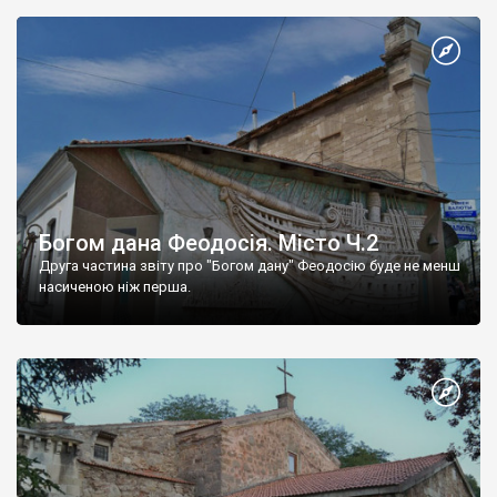
Богом дана Феодосія. Місто Ч.2
Друга частина звіту про "Богом дану" Феодосію буде не менш
насиченою ніж перша.