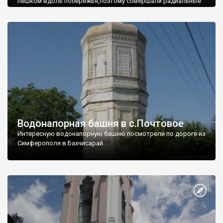
пешком вдоль побережья,поэтому совершали радиальные
вылазки из Оленевки.
Водонапорная башня в с.Почтовое
Интересную водонапорную башню посмотрели по дороге из
Симферополя в Бахчисарай.