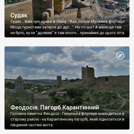
Судак
Судак... Вже чую крики в спину: "Ааа, попса! Муляжна фортеця!
Місце,туристами затерте до дір!..." Но то шо? А мене ще там
не було, ну не "дірявив" я там нічого... принаймні до цього літа.
Феодосія. Пагорб Карантинний
Головна памятка Феодосії - Генуезька фортеця знаходиться в
старому районі - на Карантинному пагорбі, який підноситься в
південній частині міста.