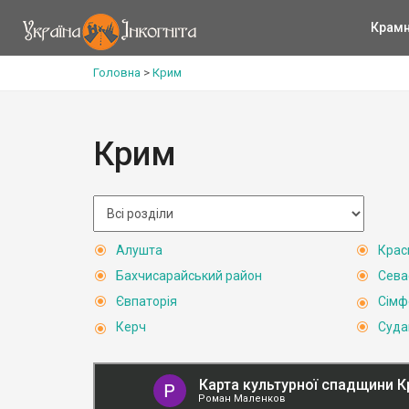
Крам
Головна
>
Крим
Крим
Алушта
Крас
Бахчисарайський район
Сева
Євпаторія
Сімф
Керч
Суда