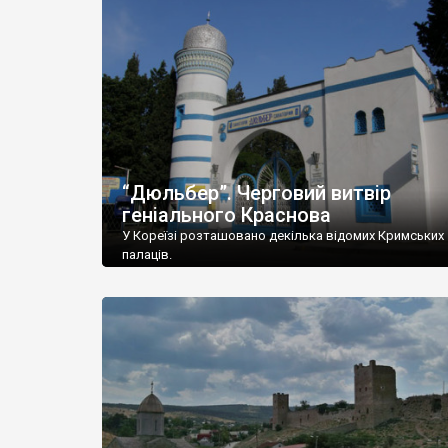
“Дюльбер”. Черговий витвір
геніального Краснова
У Кореїзі розташовано декілька відомих Кримських
палаців.