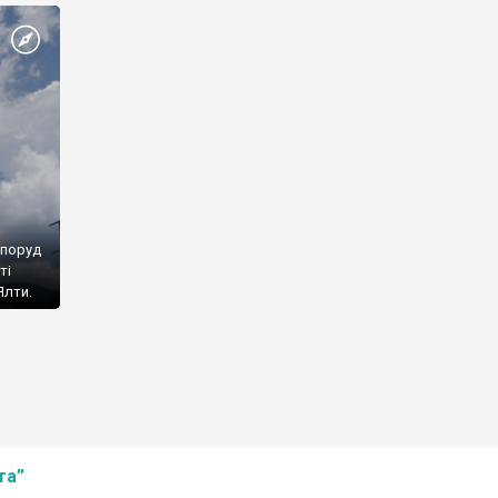
споруд
ті
Ялти.
та”