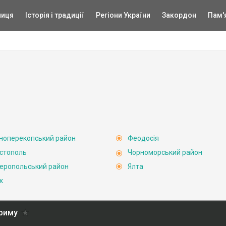
ниця
Історія і традиції
Регіони України
Закордон
Пам'
ноперекопський район
Феодосія
стополь
Чорноморський район
еропольський район
Ялта
к