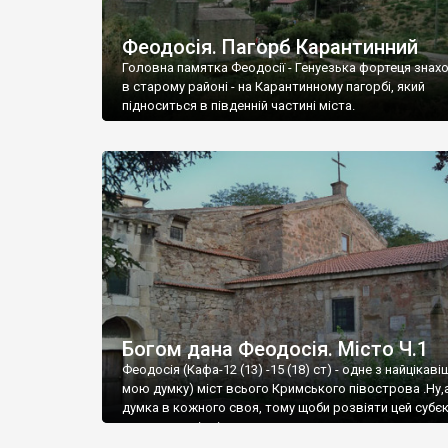
Феодосія. Пагорб Карантинний
Головна памятка Феодосії - Генуезька фортеця знах
в старому районі - на Карантинному пагорбі, який
підноситься в південній частині міста.
Богом дана Феодосія. Місто Ч.1
Феодосія (Кафа-12 (13) -15 (18) ст) - одне з найцікаві
мою думку) міст всього Кримського півострова .Ну,
думка в кожного своя, тому щоби розвіяти цей субєк
запрошую відвідати це