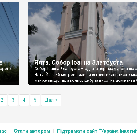
е
Ялта. Собор Іоанна Златоуста
ороге
Собор Іоанна Златоуста – одна із перших мурованих 
Ялти. Його 45-метрова дзвіниця і нині видніється в міс
майже звідусіль, а колись це була висотна домінанта 
2
3
4
5
Далі »
нас
Стати автором
Підтримати сайт “Україна Інкогні