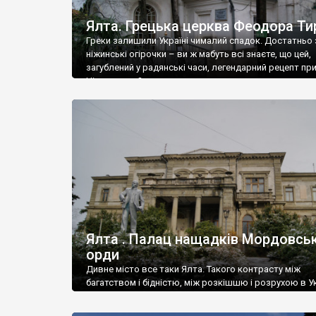
Ялта. Грецька церква Феодора Ти
Греки залишили Україні чималий спадок. Достатньо 
ніжинські огірочки – ви ж мабуть всі знаєте, що цей,
загублений у радянські часи, легендарний рецепт пр
Ніжин греки?
Ялта . Палац нащадків Мордовськ
орди
Дивне місто все таки Ялта. Такого контрасту між
багатством і бідністю, між розкішшю і розрухою в Ук
більше не знайдеш.