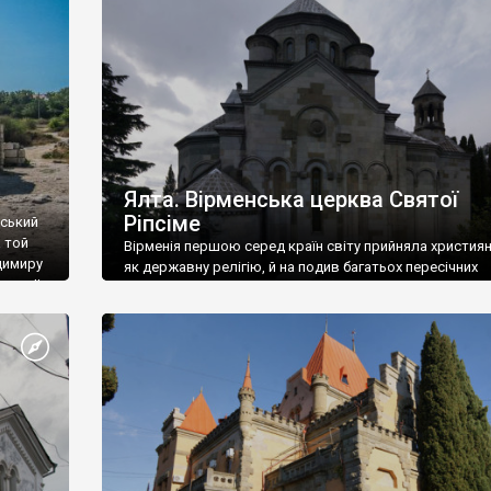
ефактів
називаються «повстяками» (postaki)…” “Вино. Крим
єкту
виробляє відмінне вино і його вдосталь: воно все ду
го».
легке біле і дуже […]
ти та
Ялта. Вірменська церква Святої
Ріпсіме
вський
 той
Вірменія першою серед країн світу прийняла христия
димиру
як державну релігію, й на подив багатьох пересічних
илю ІІ,
українців, які усіх кавказців вважають мусульманами,
 в
вірмени є відданими вірянами Христа