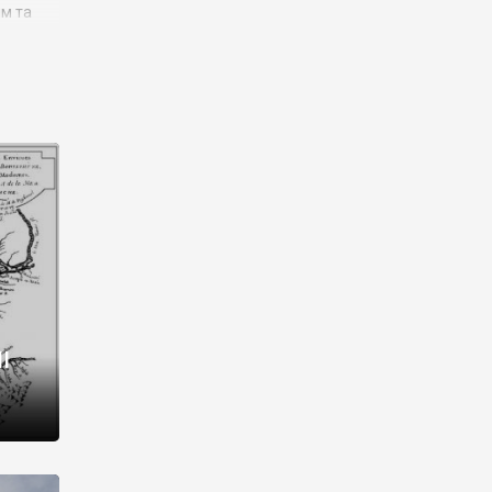
им та
ора і
є
го типу,
ей-
рний
ста:
 райони
від 2
I
і,
рукти,
 котрі