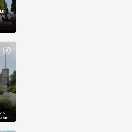
ої
ого
и ви