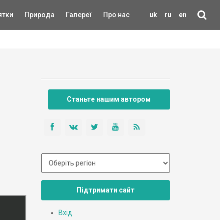
ятки
Природа
Галереї
Про нас
uk
ru
en
Станьте нашим автором
Підтримати сайт
Вхід