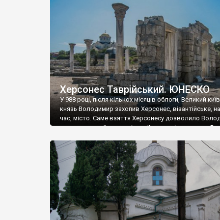
музею «Новгородський музей-заповідник» сотні арт
візантійської доби. Раритети викрадені з фондів об’
культурної спадщини ЮНЕСКО «Херсонеса Таврійсько
Офіційно – на виставку «Золото Візантії», але експер
влада в Україні вважають це лише […]
Херсонес Таврійський. ЮНЕСКО
У 988 році, після кількох місяців облоги, Великий киї
князь Володимир захопив Херсонес, візантійське, на
час, місто. Саме взяття Херсонесу дозволило Воло
диктувати свої умови візантійському імператору Вас
та одружитися з його дочкою Ганною. Цього ж року,
Херсонесі Володимир-язичник, став Василем-
християнином. А потім було Хрещення Русі. На честь
Херсонесу Таврійського названо місто […]