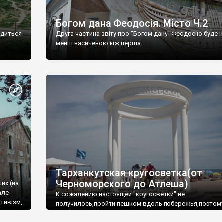
Богом дана Феодосія. Місто Ч.2
одиться
Друга частина звіту про "Богом дану" Феодосію буде 
менш насиченою ніж перша.
Тарханкутская кругосветка(от
Черноморского до Атлеша)
ших (на
але
К сожалению настоящей "кругосветки" не
тивізм,
получилось,пройти пешком вдоль побережья,поэтом
совершали радиальные вылазки из Оленевки.