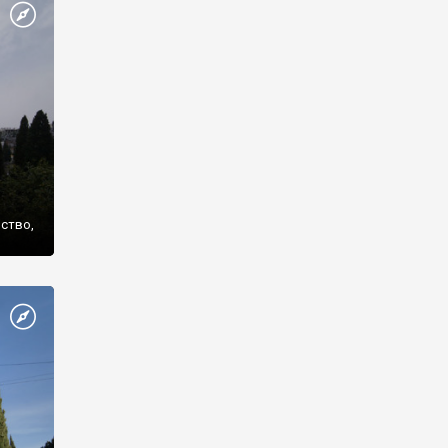
же
нство,