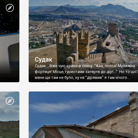
Судак
Судак... Вже чую крики в спину: "Ааа, попса! Муляжна
фортеця! Місце,туристами затерте до дір!..." Но то шо
мене ще там не було, ну не "дірявив" я там нічого...
принаймні до цього літа.