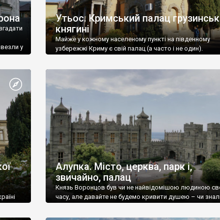
рона
Утьос. Кримський палац грузинськ
княгині
згадати
Майже у кожному населеному пункті на південному
ивезли у
узбережжі Криму є свій палац (а часто і не один).
ої
Алупка. Місто, церква, парк і,
звичайно, палац
Князь Воронцов був чи не найвідомішою людиною св
раїні
часу, але давайте не будемо кривити душею – чи знал
це прізвище до відвідин Алупки? Мабуть все таки ні.