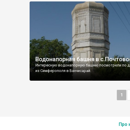
Водонапорная башня в с.Почтово
Интересную водонапорную башню посмотрели по д
из Симферополя в Бахчисарай.
1
Про 