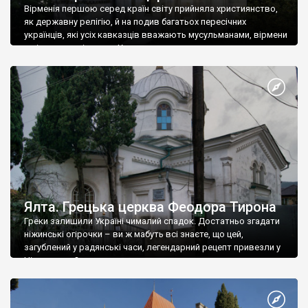
Вірменія першою серед країн світу прийняла християнство,
як державну релігію, й на подив багатьох пересічних
українців, які усіх кавказців вважають мусульманами, вірмени
є відданими вірянами Христа
Ялта. Грецька церква Феодора Тирона
Греки залишили Україні чималий спадок. Достатньо згадати
ніжинські огірочки – ви ж мабуть всі знаєте, що цей,
загублений у радянські часи, легендарний рецепт привезли у
Ніжин греки?