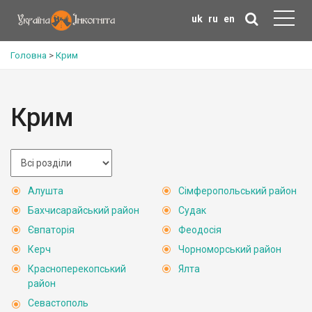
uk
ru
en
Головна
>
Крим
Крим
Алушта
Сімферопольський район
Бахчисарайський район
Судак
Євпаторія
Феодосія
Керч
Чорноморський район
Красноперекопський
Ялта
район
Севастополь