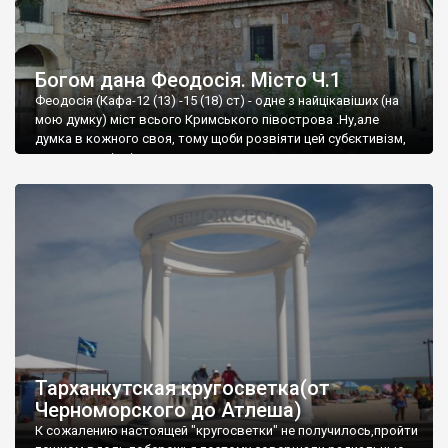
Богом дана Феодосія. Місто Ч.1
Феодосія (Кафа-12 (13) -15 (18) ст) - одне з найцікавіших (на
мою думку) міст всього Кримського півострова .Ну,але
думка в кожного своя, тому щоби розвіяти цей субєктивізм,
запрошую відвідати це
Тарханкутская кругосветка(от
Черноморского до Атлеша)
К сожалению настоящей "кругосветки" не получилось,пройти