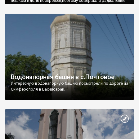
пешком вдоль побережья,поэтому совершали радиальные
вылазки из Оленевки.
Водонапорная башня в с.Почтовое
Интересную водонапорную башню посмотрели по дороге из
Симферополя в Бахчисарай.