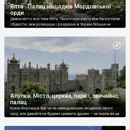
Ялта . Палац нащадків Мордовської
орди
Дивне місто все таки Ялта. Такого контрасту між багатством
і бідністю, між розкішшю і розрухою в Україні більше не
знайдеш.
Алупка. Місто, церква, парк і, звичайно,
палац
Князь Воронцов був чи не найвідомішою людиною свого
часу, але давайте не будемо кривити душею – чи знали ви це
прізвище до відвідин Алупки? Мабуть все таки ні.