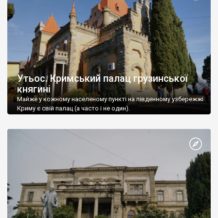
Утьос. Кримський палац грузинської
княгині
Майже у кожному населеному пункті на південному узбережжі
Криму є свій палац (а часто і не один).