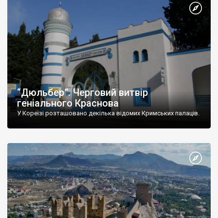
“Дюльбер”. Черговий витвір
геніального Краснова
У Кореїзі розташовано декілька відомих Кримських палаців.