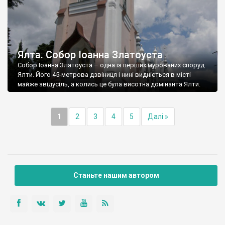
Ялта. Собор Іоанна Златоуста
Собор Іоанна Златоуста – одна із перших мурованих споруд
Ялти. Його 45-метрова дзвіниця і нині видніється в місті
майже звідусіль, а колись це була висотна домінанта Ялти.
1
2
3
4
5
Далі »
Станьте нашим автором