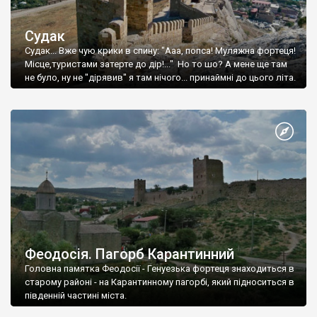
Судак
Судак... Вже чую крики в спину: "Ааа, попса! Муляжна фортеця!
Місце,туристами затерте до дір!..." Но то шо? А мене ще там
не було, ну не "дірявив" я там нічого... принаймні до цього літа.
Феодосія. Пагорб Карантинний
Головна памятка Феодосії - Генуезька фортеця знаходиться в
старому районі - на Карантинному пагорбі, який підноситься в
південній частині міста.