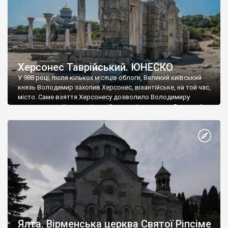
Херсонес Таврійський. ЮНЕСКО
У 988 році, після кількох місяців облоги, Великий київський
князь Володимир захопив Херсонес, візантійське, на той час,
місто. Саме взяття Херсонесу дозволило Володимиру
диктувати свої умови візантійському імператору Василю ІІ, та
одружитися з його дочкою Ганною. Цього ж року, в
Херсонесі Володимир-язичник, став Василем-християнином.
А потім було Хрещення Русі. На честь Херсонесу Таврійського
названо місто […]
Ялта. Вірменська церква Святої Ріпсіме