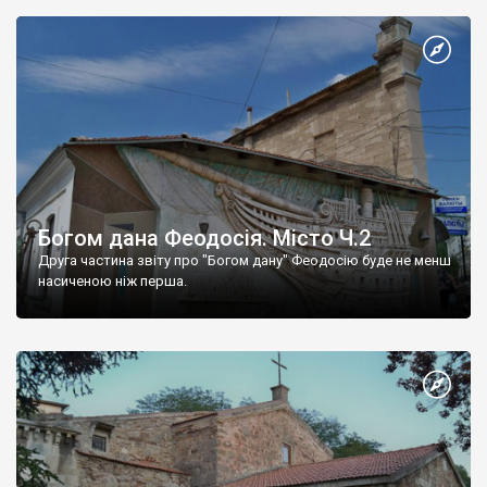
Богом дана Феодосія. Місто Ч.2
Друга частина звіту про "Богом дану" Феодосію буде не менш
насиченою ніж перша.