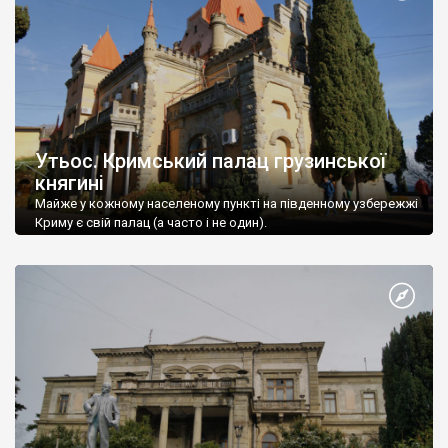
Утьос. Кримський палац грузинської
княгині
Майже у кожному населеному пункті на південному узбережжі
Криму є свій палац (а часто і не один).