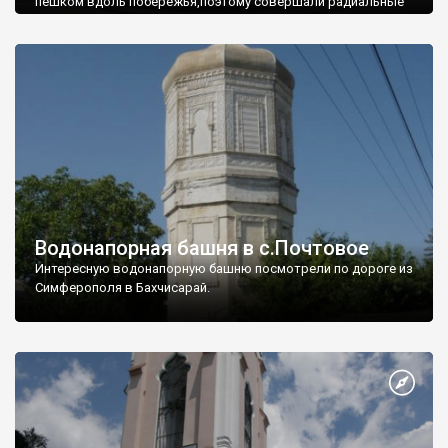
пешком вдоль побережья,поэтому совершали радиальные
вылазки из Оленевки.
Водонапорная башня в с.Почтовое
Интересную водонапорную башню посмотрели по дороге из
Симферополя в Бахчисарай.