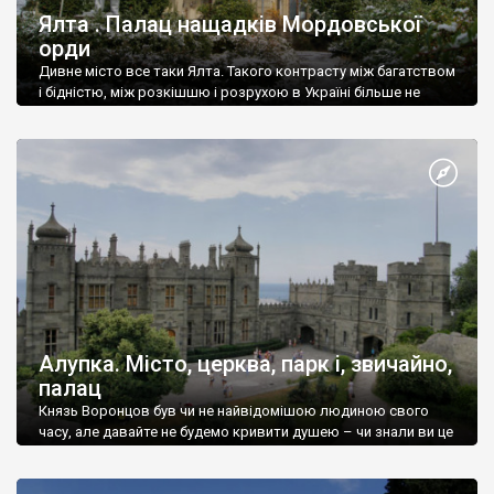
Ялта . Палац нащадків Мордовської
орди
Дивне місто все таки Ялта. Такого контрасту між багатством
і бідністю, між розкішшю і розрухою в Україні більше не
знайдеш.
Алупка. Місто, церква, парк і, звичайно,
палац
Князь Воронцов був чи не найвідомішою людиною свого
часу, але давайте не будемо кривити душею – чи знали ви це
прізвище до відвідин Алупки? Мабуть все таки ні.