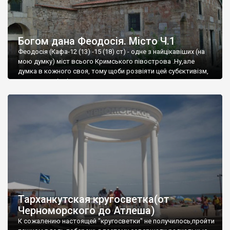
Богом дана Феодосія. Місто Ч.1
Феодосія (Кафа-12 (13) -15 (18) ст) - одне з найцікавіших (на
мою думку) міст всього Кримського півострова .Ну,але
думка в кожного своя, тому щоби розвіяти цей субєктивізм,
запрошую відвідати це
Тарханкутская кругосветка(от
Черноморского до Атлеша)
К сожалению настоящей "кругосветки" не получилось,пройти