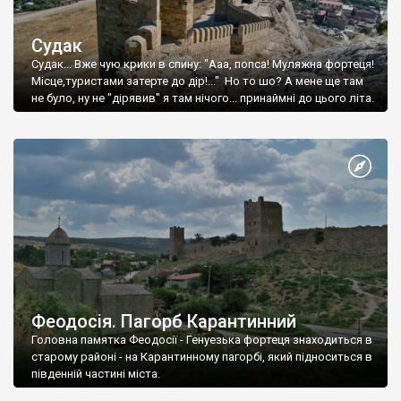
Судак
Судак... Вже чую крики в спину: "Ааа, попса! Муляжна фортеця!
Місце,туристами затерте до дір!..." Но то шо? А мене ще там
не було, ну не "дірявив" я там нічого... принаймні до цього літа.
Феодосія. Пагорб Карантинний
Головна памятка Феодосії - Генуезька фортеця знаходиться в
старому районі - на Карантинному пагорбі, який підноситься в
південній частині міста.