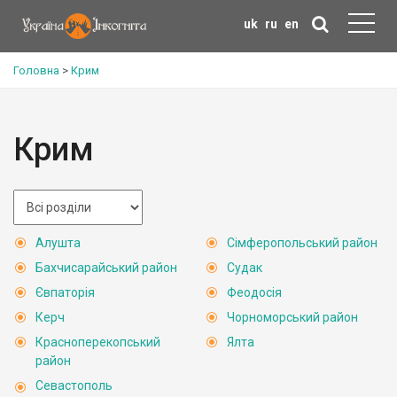
uk
ru
en
Головна
>
Крим
Крим
Алушта
Сімферопольський район
Бахчисарайський район
Судак
Євпаторія
Феодосія
Керч
Чорноморський район
Красноперекопський
Ялта
район
Севастополь