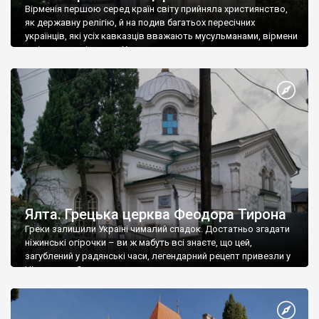
Вірменія першою серед країн світу прийняла християнство,
як державну релігію, й на подив багатьох пересічних
українців, які усіх кавказців вважають мусульманами, вірмени
є відданими вірянами Христа
Ялта. Грецька церква Феодора Тирона
Греки залишили Україні чималий спадок. Достатньо згадати
ніжинські огірочки – ви ж мабуть всі знаєте, що цей,
загублений у радянські часи, легендарний рецепт привезли у
Ніжин греки?