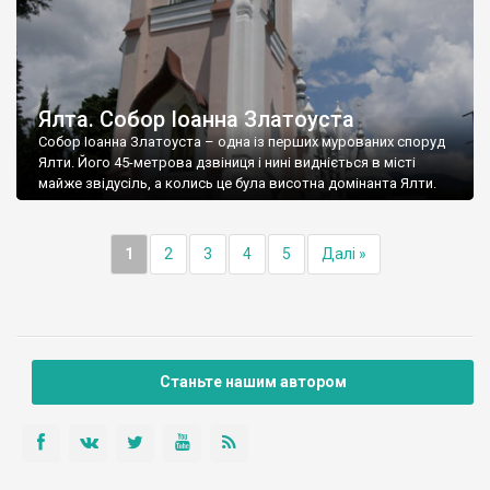
Ялта. Собор Іоанна Златоуста
Собор Іоанна Златоуста – одна із перших мурованих споруд
Ялти. Його 45-метрова дзвіниця і нині видніється в місті
майже звідусіль, а колись це була висотна домінанта Ялти.
1
2
3
4
5
Далі »
Станьте нашим автором