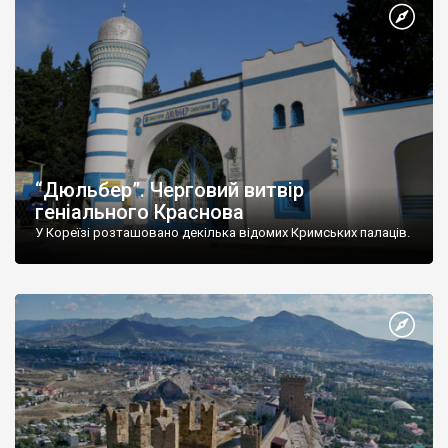
“Дюльбер”. Черговий витвір
геніального Краснова
У Кореїзі розташовано декілька відомих Кримських палаців.