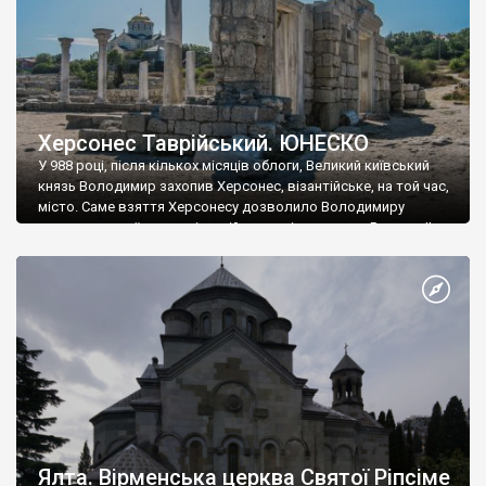
Херсонес Таврійський. ЮНЕСКО
У 988 році, після кількох місяців облоги, Великий київський
князь Володимир захопив Херсонес, візантійське, на той час,
місто. Саме взяття Херсонесу дозволило Володимиру
диктувати свої умови візантійському імператору Василю ІІ, та
одружитися з його дочкою Ганною. Цього ж року, в
Херсонесі Володимир-язичник, став Василем-християнином.
А потім було Хрещення Русі. На честь Херсонесу Таврійського
названо місто […]
Ялта. Вірменська церква Святої Ріпсіме