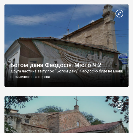
Богом дана Феодосія. Місто Ч.2
Друга частина звіту про "Богом дану" Феодосію буде не менш
насиченою ніж перша.