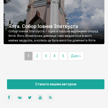
Ялта. Собор Іоанна Златоуста
Собор Іоанна Златоуста – одна із перших мурованих споруд
Ялти. Його 45-метрова дзвіниця і нині видніється в місті
майже звідусіль, а колись це була висотна домінанта Ялти.
1
2
3
4
5
Далі »
Станьте нашим автором