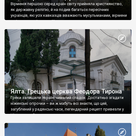
Вірменія першою серед країн світу прийняла християнство,
як державну релігію, й на подив багатьох пересічних
українців, які усіх кавказців вважають мусульманами, вірмени
є відданими вірянами Христа
Ялта. Грецька церква Феодора Тирона
Греки залишили Україні чималий спадок. Достатньо згадати
ніжинські огірочки – ви ж мабуть всі знаєте, що цей,
загублений у радянські часи, легендарний рецепт привезли у
Ніжин греки?