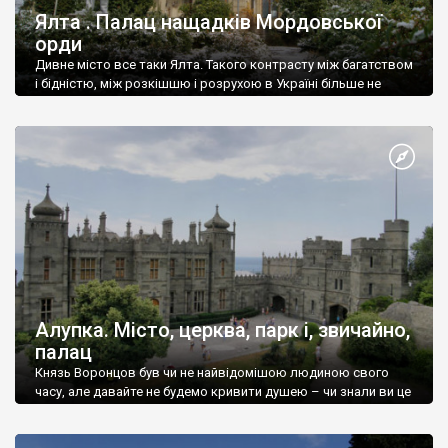
Ялта . Палац нащадків Мордовської
орди
Дивне місто все таки Ялта. Такого контрасту між багатством
і бідністю, між розкішшю і розрухою в Україні більше не
знайдеш.
Алупка. Місто, церква, парк і, звичайно,
палац
Князь Воронцов був чи не найвідомішою людиною свого
часу, але давайте не будемо кривити душею – чи знали ви це
прізвище до відвідин Алупки? Мабуть все таки ні.