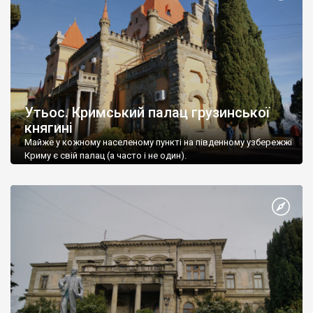
Утьос. Кримський палац грузинської
княгині
Майже у кожному населеному пункті на південному узбережжі
Криму є свій палац (а часто і не один).