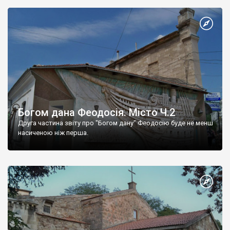
Богом дана Феодосія. Місто Ч.2
Друга частина звіту про "Богом дану" Феодосію буде не менш
насиченою ніж перша.