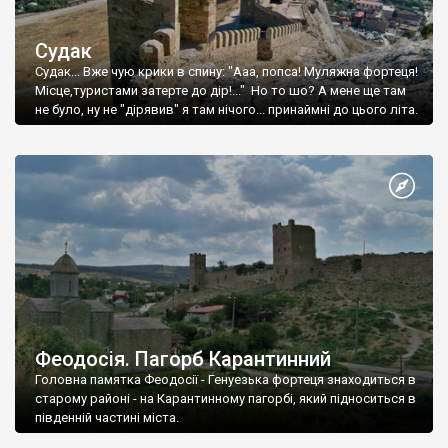
Судак
Судак... Вже чую крики в спину: "Ааа, попса! Муляжна фортеця!
Місце,туристами затерте до дір!..." Но то шо? А мене ще там
не було, ну не "дірявив" я там нічого... принаймні до цього літа.
Феодосія. Пагорб Карантинний
Головна памятка Феодосії - Генуезька фортеця знаходиться в
старому районі - на Карантинному пагорбі, який підноситься в
південній частині міста.