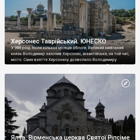
Херсонес Таврійський. ЮНЕСКО
У 988 році, після кількох місяців облоги, Великий київський
князь Володимир захопив Херсонес, візантійське, на той час,
місто. Саме взяття Херсонесу дозволило Володимиру
диктувати свої умови візантійському імператору Василю ІІ, та
одружитися з його дочкою Ганною. Цього ж року, в
Херсонесі Володимир-язичник, став Василем-християнином.
А потім було Хрещення Русі. На честь Херсонесу Таврійського
названо місто […]
Ялта. Вірменська церква Святої Ріпсіме