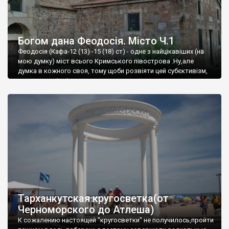
Богом дана Феодосія. Місто Ч.1
Феодосія (Кафа-12 (13) -15 (18) ст) - одне з найцікавіших (на
мою думку) міст всього Кримського півострова .Ну,але
думка в кожного своя, тому щоби розвіяти цей субєктивізм,
запрошую відвідати це
Тарханкутская кругосветка(от
Черноморского до Атлеша)
К сожалению настоящей "кругосветки" не получилось,пройти