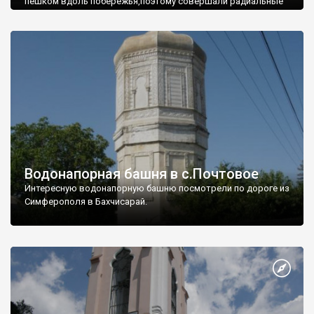
пешком вдоль побережья,поэтому совершали радиальные
вылазки из Оленевки.
Водонапорная башня в с.Почтовое
Интересную водонапорную башню посмотрели по дороге из
Симферополя в Бахчисарай.