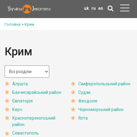
uk
ru
en
Головна
>
Крим
Крим
Алушта
Сімферопольський район
Бахчисарайський район
Судак
Євпаторія
Феодосія
Керч
Чорноморський район
Красноперекопський
Ялта
район
Севастополь