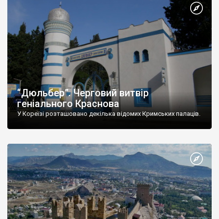
“Дюльбер”. Черговий витвір
геніального Краснова
У Кореїзі розташовано декілька відомих Кримських палаців.