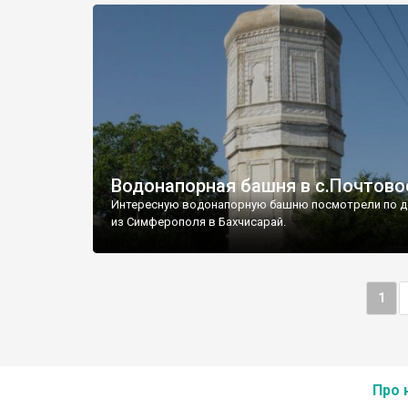
Водонапорная башня в с.Почтово
Интересную водонапорную башню посмотрели по д
из Симферополя в Бахчисарай.
1
Про 