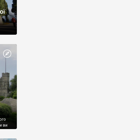
ої
ого
и ви