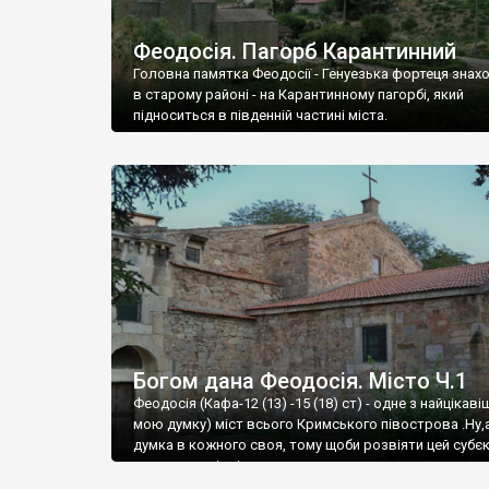
Феодосія. Пагорб Карантинний
Головна памятка Феодосії - Генуезька фортеця знах
в старому районі - на Карантинному пагорбі, який
підноситься в південній частині міста.
Богом дана Феодосія. Місто Ч.1
Феодосія (Кафа-12 (13) -15 (18) ст) - одне з найцікаві
мою думку) міст всього Кримського півострова .Ну,
думка в кожного своя, тому щоби розвіяти цей субєк
запрошую відвідати це