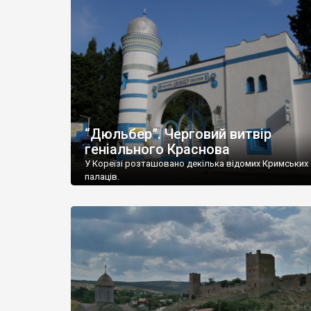
“Дюльбер”. Черговий витвір
геніального Краснова
У Кореїзі розташовано декілька відомих Кримських
палаців.