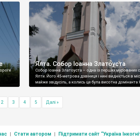
е
Ялта. Собор Іоанна Златоуста
ороге
Собор Іоанна Златоуста – одна із перших мурованих 
Ялти. Його 45-метрова дзвіниця і нині видніється в міс
майже звідусіль, а колись це була висотна домінанта 
2
3
4
5
Далі »
нас
Стати автором
Підтримати сайт “Україна Інкогні