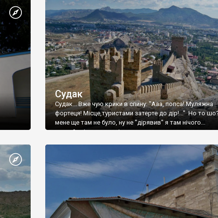
Судак
Судак... Вже чую крики в спину: "Ааа, попса! Муляжна
фортеця! Місце,туристами затерте до дір!..." Но то шо
мене ще там не було, ну не "дірявив" я там нічого...
принаймні до цього літа.