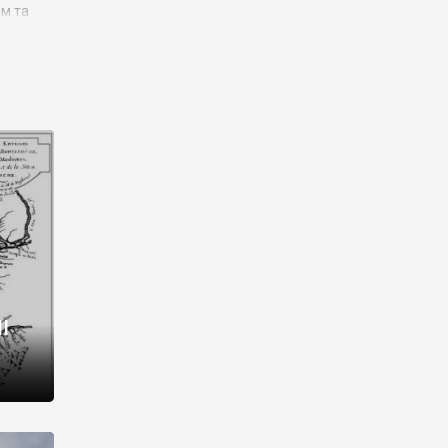
им та
ора і
є
го типу,
ей-
рний
ста:
 райони
від 2
I
і,
рукти,
 котрі