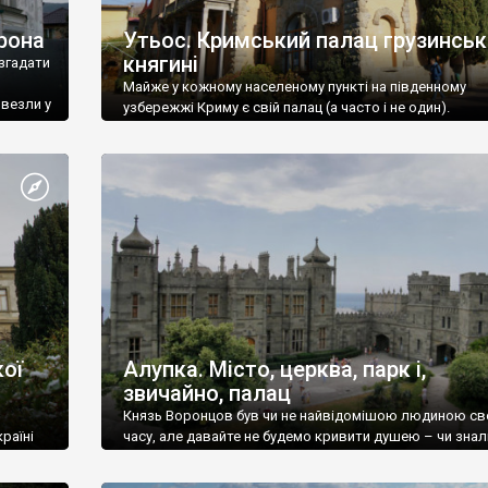
рона
Утьос. Кримський палац грузинськ
княгині
згадати
Майже у кожному населеному пункті на південному
ивезли у
узбережжі Криму є свій палац (а часто і не один).
ої
Алупка. Місто, церква, парк і,
звичайно, палац
Князь Воронцов був чи не найвідомішою людиною св
раїні
часу, але давайте не будемо кривити душею – чи знал
це прізвище до відвідин Алупки? Мабуть все таки ні.