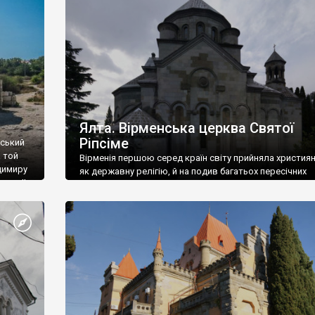
ефактів
називаються «повстяками» (postaki)…” “Вино. Крим
єкту
виробляє відмінне вино і його вдосталь: воно все ду
го».
легке біле і дуже […]
ти та
Ялта. Вірменська церква Святої
Ріпсіме
вський
 той
Вірменія першою серед країн світу прийняла христия
димиру
як державну релігію, й на подив багатьох пересічних
илю ІІ,
українців, які усіх кавказців вважають мусульманами,
 в
вірмени є відданими вірянами Христа