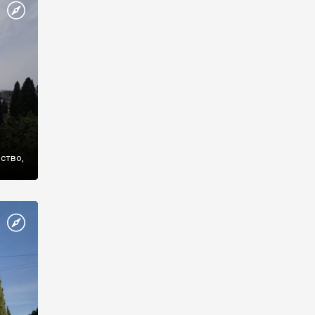
же
нство,