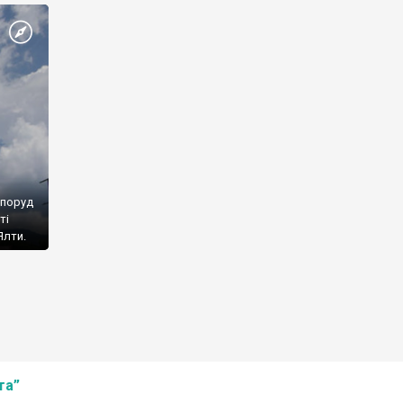
споруд
ті
Ялти.
та”