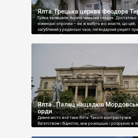
Ялта. Грецька церква Феодора Ти
Греки залишили Україні чималий спадок. Достатньо 
ніжинські огірочки – ви ж мабуть всі знаєте, що цей,
загублений у радянські часи, легендарний рецепт пр
Ніжин греки?
Ялта . Палац нащадків Мордовськ
орди
Дивне місто все таки Ялта. Такого контрасту між
багатством і бідністю, між розкішшю і розрухою в Ук
більше не знайдеш.