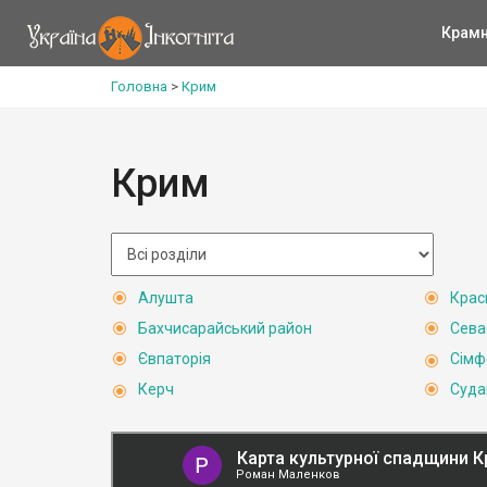
Крам
Головна
>
Крим
Крим
Алушта
Крас
Бахчисарайський район
Сева
Євпаторія
Сімф
Керч
Суда