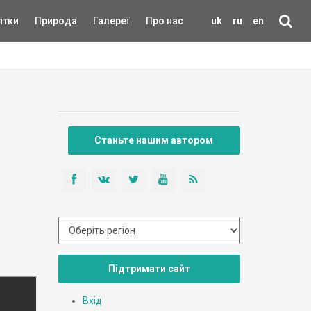
ятки
Природа
Галереї
Про нас
uk
ru
en
Станьте нашим автором
Підтримати сайт
Вхід