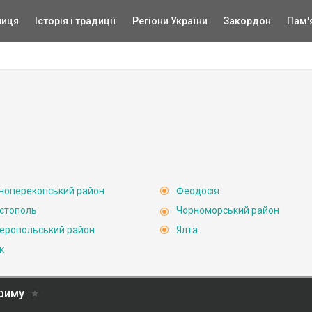
ниця
Історія і традиції
Регіони України
Закордон
Пам'
ноперекопський район
Феодосія
стополь
Чорноморський район
еропольський район
Ялта
к