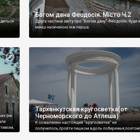
Богом дана Феодосія. Місто Ч.2
одиться
Друга частина звіту про "Богом дану" Феодосію буде 
менш насиченою ніж перша.
Тарханкутская кругосветка(от
Черноморского до Атлеша)
ших (на
але
К сожалению настоящей "кругосветки" не
тивізм,
получилось,пройти пешком вдоль побережья,поэтом
совершали радиальные вылазки из Оленевки.