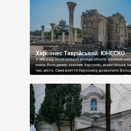
музею «Новгородський музей-заповідник» сотні арт
візантійської доби. Раритети викрадені з фондів об’
культурної спадщини ЮНЕСКО «Херсонеса Таврійсько
Офіційно – на виставку «Золото Візантії», але експер
влада в Україні вважають це лише […]
Херсонес Таврійський. ЮНЕСКО
У 988 році, після кількох місяців облоги, Великий киї
князь Володимир захопив Херсонес, візантійське, на
час, місто. Саме взяття Херсонесу дозволило Воло
диктувати свої умови візантійському імператору Вас
та одружитися з його дочкою Ганною. Цього ж року,
Херсонесі Володимир-язичник, став Василем-
християнином. А потім було Хрещення Русі. На честь
Херсонесу Таврійського названо місто […]